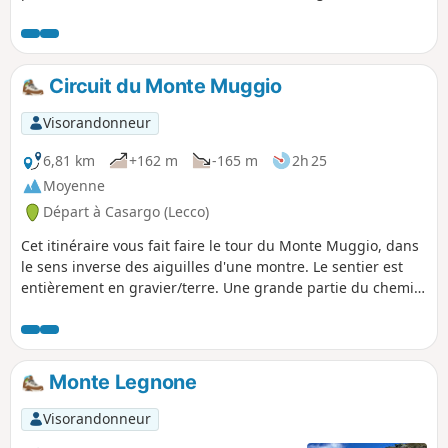
en lui-même n'est pas particulièrement pittoresque, mais le
panorama sur le Val Biandino vaut l'effort.
Circuit du Monte Muggio
Visorandonneur
6,81 km
+162 m
-165 m
2h 25
Moyenne
Départ à Casargo (Lecco)
Cet itinéraire vous fait faire le tour du Monte Muggio, dans
le sens inverse des aiguilles d'une montre. Le sentier est
entièrement en gravier/terre. Une grande partie du chemin
se trouve en forêt, avec une vue magnifique sur le Monte
Legnone et les Alpes suisses et de la Valteline.
Monte Legnone
Visorandonneur