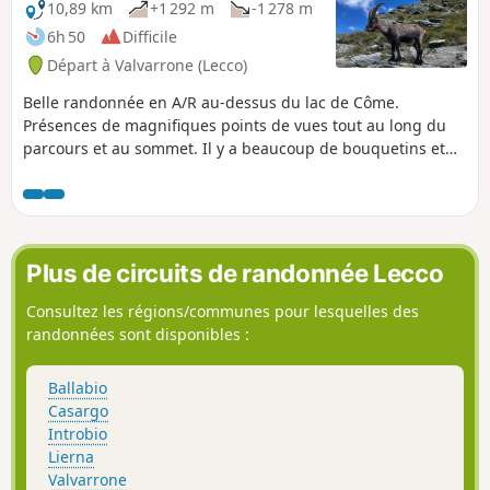
10,89 km
+1 292 m
-1 278 m
6h 50
Difficile
Départ à Valvarrone (Lecco)
Belle randonnée en A/R au-dessus du lac de Côme.
Présences de magnifiques points de vues tout au long du
parcours et au sommet. Il y a beaucoup de bouquetins et
quelques chamois, tous peu craintifs. La randonnée est
assez physique, ça monte raide tout le long ! Mais sentiers
les sentiers sont bien marqués, avec quelques passages où
il faut mettre les mains, mais pas de difficulté majeur et pas
de passages exposés. Randonnée à faire par temps (et sol)
Plus de circuits de randonnée Lecco
sec. Les routes d’accès au départ sont très étroites.
Consultez les régions/communes pour lesquelles des
randonnées sont disponibles :
Ballabio
Casargo
Introbio
Lierna
Valvarrone