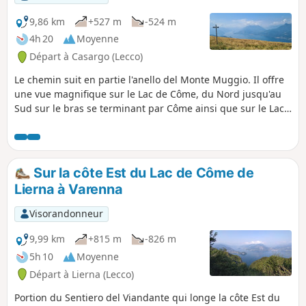
9,86 km
+527 m
-524 m
4h 20
Moyenne
Départ à Casargo (Lecco)
Le chemin suit en partie l'anello del Monte Muggio. Il offre
une vue magnifique sur le Lac de Côme, du Nord jusqu'au
Sud sur le bras se terminant par Côme ainsi que sur le Lac
de Lugano. Chemins variés : prairies, forêt, passages
rocheux. Passage par le sommet du Monte Muggio à 1799
m.
Sur la côte Est du Lac de Côme de
Lierna à Varenna
Visorandonneur
9,99 km
+815 m
-826 m
5h 10
Moyenne
Départ à Lierna (Lecco)
Portion du Sentiero del Viandante qui longe la côte Est du