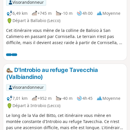
Visorandonneur
6,49 km
+745 m
-10 m
4h 00
Moyenne
Départ à Ballabio (Lecco)
Cet itinéraire vous mène de la colline de Balisio à San
Calimero en passant par Cornisella. Le terrain n'est pas
difficile, mais il devient assez raide à partir de Cornisella, ce
qui nécessite une certaine préparation. Le panorama sur la
vallée de la Valsassina et sur les Alpes de la Valteline est
magnifique.
D'Introbio au refuge Tavecchia
(Valbiandino)
Visorandonneur
7,01 km
+952 m
-40 m
4h 45
Moyenne
Départ à Introbio (Lecco)
Le long de la Via del Bitto, cet itinéraire vous mène en
montée constante d'Introbio au refuge Tavecchia. Ce n'est
pas une ascension difficile, mais elle est longue. L'itinéraire