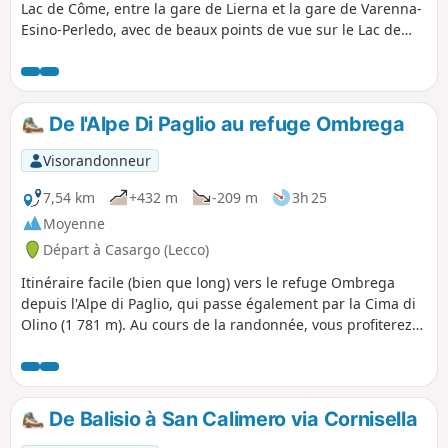
Lac de Côme, entre la gare de Lierna et la gare de Varenna-
Esino-Perledo, avec de beaux points de vue sur le Lac de
Côme. Cette randonnée est une variante du sentier originel,
en passant par Ortanella.
De l'Alpe Di Paglio au refuge Ombrega
Visorandonneur
7,54 km
+432 m
-209 m
3h 25
Moyenne
Départ à Casargo (Lecco)
Itinéraire facile (bien que long) vers le refuge Ombrega
depuis l'Alpe di Paglio, qui passe également par la Cima di
Olino (1 781 m). Au cours de la randonnée, vous profiterez
d'un panorama époustouflant sur la vallée de la Valsassina,
ainsi que sur le Mont Rose et les Alpes pennines. Vous
pourrez également apercevoir le lac de Côme.
De Balisio à San Calimero via Cornisella