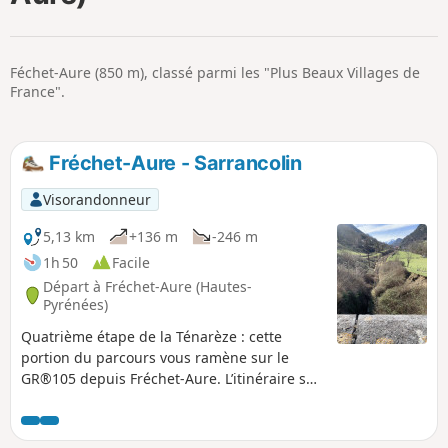
p
Féchet-Aure (850 m), classé parmi les "Plus Beaux Villages de
France".
Fréchet-Aure - Sarrancolin
Visorandonneur
5,13 km
+136 m
-246 m
1h 50
Facile
Départ à Fréchet-Aure (Hautes-
Pyrénées)
Quatrième étape de la Ténarèze : cette
portion du parcours vous ramène sur le
GR®105 depuis Fréchet-Aure. L’itinéraire se
poursuit par la traversée de Camous, un
village pittoresque au patrimoine minéral
historique. Vous emprunterez ensuite un