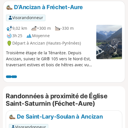
chemin en direction d’Ilhet, longeant
D’Ancizan à Fréchet-Aure
l’ancienne voie ferrée, vestige industriel qui
ajoute une touche de nostalgie à la
Visorandonneur
randonnée. La marche se poursuit jusqu’à
Sarrancolin, point d’arrivée de cette étape.
9,02 km
+300 m
-330 m
3h 25
Moyenne
Départ à Ancizan (Hautes-Pyrénées)
Troisième étape de la Ténarèze. Depuis
Ancizan, suivez le GR® 105 vers le Nord-Est,
traversant estives et bois de hêtres avec vue
sur le Pic du Midi de Bigorre. Après Cadéac,
le sentier mène à Arreau, ancienne capitale
de la Vallée d’Aure. Empruntez ensuite
l’ancienne voie ferrée (désaffectée), chemin
Randonnées à proximité de Église
plat bordé de fougères, jusqu’à Fréchet-
Aure. Ce village en balcon, classé parmi les
Saint-Saturnin (Féchet-Aure)
"Plus Beaux Villages de France", offre un
panorama sur les Pyrénées et un patrimoine
De Saint-Lary-Soulan à Ancizan
pastoral préservé.
Visorandonneur