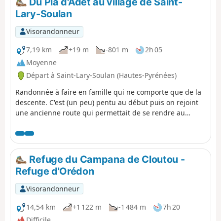
Du Pla d'Adet au village de Saint-
Lary-Soulan
Visorandonneur
7,19 km
+19 m
-801 m
2h 05
Moyenne
Départ à Saint-Lary-Soulan (Hautes-Pyrénées)
Randonnée à faire en famille qui ne comporte que de la
descente. C'est (un peu) pentu au début puis on rejoint
une ancienne route qui permettait de se rendre au
Granges de Lias et au-dessus. Prévoir une remontée en
téléphérique ou télécabine.
Refuge du Campana de Cloutou -
Refuge d'Orédon
Visorandonneur
14,54 km
+1 122 m
-1 484 m
7h 20
Difficile