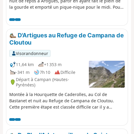
nuit de repos à Artigues, partir en ayant fait le plein de
la gourde et emporté un pique-nique pour le midi. Pour
finir de façon agréable cette boucle, passer par ce
sentier entre le Col du Tourmalet et le Pic du Midi de
Bigorre. Sentier très agréable, avec le Pic du Midi au-
dessus de nos têtes. Retour en descendant vers le
D'Artigues au Refuge de Campana de
parking de Tournaboup.
Cloutou
Visorandonneur
11,64 km
+1 353 m
-341 m
7h 10
Difficile
Départ à Campan (Hautes-
Pyrénées)
Montée à la Hourquette de Caderolles, au Col de
Bastanet et nuit au Refuge de Campana de Cloutou.
Cette première étape est classée difficile car il y a
beaucoup de dénivelé.