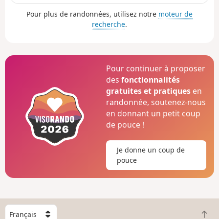
son ascension dans l'autre sens (moins compliquée).
Pour plus de randonnées, utilisez notre
moteur de
recherche
.
Pour continuer à proposer
des
fonctionnalités
gratuites et pratiques
en
randonnée, soutenez-nous
en donnant un petit coup
de pouce !
Je donne un coup de
pouce
C
R