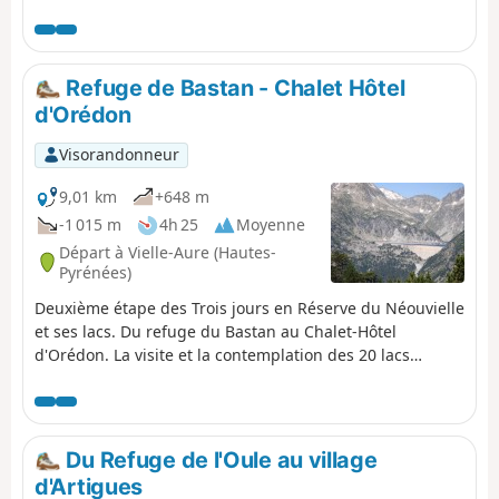
Montarrouye.Cette journée est classée difficile car il faut
savoir s'orienter.
Refuge de Bastan - Chalet Hôtel
d'Orédon
Visorandonneur
9,01 km
+648 m
-1 015 m
4h 25
Moyenne
Départ à Vielle-Aure (Hautes-
Pyrénées)
Deuxième étape des Trois jours en Réserve du Néouvielle
et ses lacs. Du refuge du Bastan au Chalet-Hôtel
d'Orédon. La visite et la contemplation des 20 lacs
continue. Vous entrez dans la Réserve Naturelle
Nationale du Néouvielle qui est protégée par une
réglementation. Merci de la respecter (voir informations
pratiques).
Du Refuge de l'Oule au village
d'Artigues