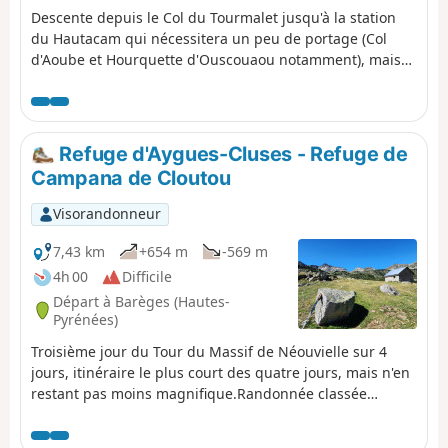
Descente depuis le Col du Tourmalet jusqu'à la station
du Hautacam qui nécessitera un peu de portage (Col
d'Aoube et Hourquette d'Ouscouaou notamment), mais
qui vaut le coup pour le panorama qu'elle offre et les
nombreux lacs qu'elle rencontre.Je l'ai classé en VTT mais
c'est bien évidement faisable en randonnée à pieds.
Refuge d'Aygues-Cluses - Refuge de
Campana de Cloutou
Visorandonneur
7,43 km
+654 m
-569 m
4h 00
Difficile
Départ à Barèges (Hautes-
Pyrénées)
Troisième jour du Tour du Massif de Néouvielle sur 4
jours, itinéraire le plus court des quatre jours, mais n'en
restant pas moins magnifique.Randonnée classée
difficile à cause de l'ascension du Pic d'Aygues-Cluses
(crête coté T5). Voir les variantes, si évitement du pic, ou