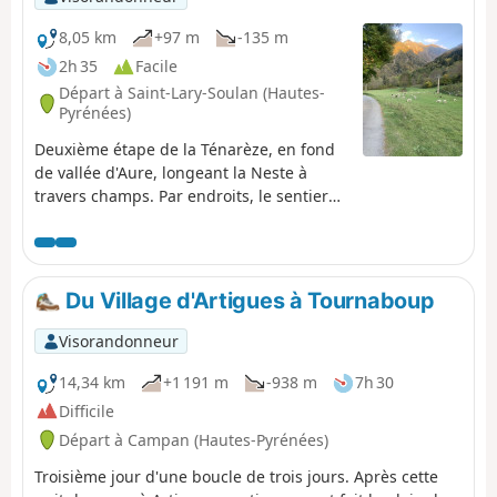
8,05 km
+97 m
-135 m
2h 35
Facile
Départ à Saint-Lary-Soulan (Hautes-
Pyrénées)
Deuxième étape de la Ténarèze, en fond
de vallée d'Aure, longeant la Neste à
travers champs. Par endroits, le sentier
s'élargit, suggérant la trace de l'ancienne
draille, notamment aux abords de la
passerelle de la Nourde. Parcours
paisible qui traverse plusieurs petits
Du Village d'Artigues à Tournaboup
villages ruraux posés sur une plaine
propice aux repos des troupeaux avant la
Visorandonneur
montée en estive.
14,34 km
+1 191 m
-938 m
7h 30
Difficile
Départ à Campan (Hautes-Pyrénées)
Troisième jour d'une boucle de trois jours. Après cette