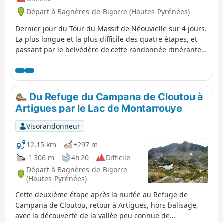
Départ à Bagnères-de-Bigorre (Hautes-Pyrénées)
Dernier jour du Tour du Massif de Néouvielle sur 4 jours.
La plus longue et la plus difficile des quatre étapes, et
passant par le belvédère de cette randonnée itinérante :
le Pic de Bastan. Ce pic offre un point de vue magnifique
sur tout le massif et les lacs alentours.
Du Refuge du Campana de Cloutou à
Artigues par le Lac de Montarrouye
Visorandonneur
12,15 km
+297 m
-1 306 m
4h 20
Difficile
Départ à Bagnères-de-Bigorre
(Hautes-Pyrénées)
Cette deuxième étape après la nuitée au Refuge de
Campana de Cloutou, retour à Artigues, hors balisage,
avec la découverte de la vallée peu connue de