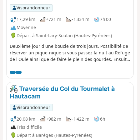
Visorandonneur
17,29 km
+721 m
-1 334 m
7h 00
Moyenne
Départ à Saint-Lary-Soulan (Hautes-Pyrénées)
Deuxième jour d'une boucle de trois jours. Possibilité de
réserver un pique-nique si vous passez la nuit au Refuge
de l'Oule ainsi que de faire le plein des gourdes. Ensuite,
le sentier est charmant en longeant le lac. Passage par le
Col de Bastanet et de magnifiques lacs tout au long du
sentier. Au Refuge de Campana de Cloutou, possibilité
de s'asseoir à une table pour consommer son pique-
Traversée du Col du Tourmalet à
nique et refaire le plein de sa gourde. Ensuite le sentier
Hautacam
descend en passant près de jolis lacs jusqu'au village
d'Artigues.
Visorandonneur
20,08 km
+982 m
-1 422 m
6h
Très difficile
Départ à Barèges (Hautes-Pyrénées)