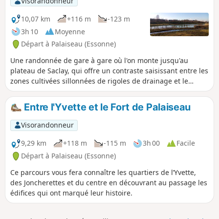
Visorandonneur
10,07 km
+116 m
-123 m
3h 10
Moyenne
Départ à Palaiseau (Essonne)
Une randonnée de gare à gare où l'on monte jusqu'au
plateau de Saclay, qui offre un contraste saisissant entre les
zones cultivées sillonnées de rigoles de drainage et le
campus universitaire qui ne cesse de s'agrandir. Un
parcours diversifié avec son lot de montées et de descentes.
Entre l'Yvette et le Fort de Palaiseau
Visorandonneur
9,29 km
+118 m
-115 m
3h 00
Facile
Départ à Palaiseau (Essonne)
Ce parcours vous fera connaître les quartiers de l’Yvette,
des Joncherettes et du centre en découvrant au passage les
édifices qui ont marqué leur histoire.