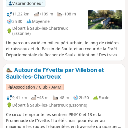
Visorandonneur
11,22 km
+109 m
-108 m
3h 30
Moyenne
Départ à Saulx-les-Chartreux
(Essonne)
Un parcours varié en milieu péri-urbain, le long de rivières
et ruisseaux et du Bassin de Saulx, et au coeur de la Forêt
Départementale du Rocher de Saulx. Attention ! Des travaux
autour du Bassin de Saulx obligent à modifier le parcours
sur la fin : suivre la variante proposée.
Autour de l'Yvette par Villebon et
Saulx-les-Chartreux
Association / Club / AMM
9,41 km
+48 m
-48 m
2h 50
Facile
Départ à Saulx-les-Chartreux (Essonne)
Ce circuit emprunte les sentiers PR®10 et 13 et la
Promenade de l'Yvette. Il a été choisi pour éviter au
maximum les routes fréquentées en traversée du quartier