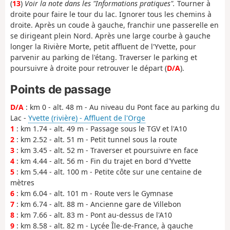
(
13
)
Voir la note dans les "Informations pratiques".
Tourner à
droite pour faire le tour du lac. Ignorer tous les chemins à
droite. Après un coude à gauche, franchir une passerelle en
se dirigeant plein Nord. Après une large courbe à gauche
longer la Rivière Morte, petit affluent de l'Yvette, pour
parvenir au parking de l'étang. Traverser le parking et
poursuivre à droite pour retrouver le départ (
D/A
).
Points de passage
D/A
: km 0 - alt. 48 m - Au niveau du Pont face au parking du
Lac -
Yvette (rivière) - Affluent de l'Orge
1
: km 1.74 - alt. 49 m - Passage sous le TGV et l'A10
2
: km 2.52 - alt. 51 m - Petit tunnel sous la route
3
: km 3.45 - alt. 52 m - Traverser et poursuivre en face
4
: km 4.44 - alt. 56 m - Fin du trajet en bord d'Yvette
5
: km 5.44 - alt. 100 m - Petite côte sur une centaine de
mètres
6
: km 6.04 - alt. 101 m - Route vers le Gymnase
7
: km 6.74 - alt. 88 m - Ancienne gare de Villebon
8
: km 7.66 - alt. 83 m - Pont au-dessus de l'A10
9
: km 8.58 - alt. 82 m - Lycée Île-de-France, à gauche