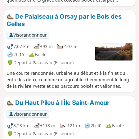
recouverts notamment par la Forêt domaniale du Rocher de
Saulx.
De Palaiseau à Orsay par le Bois des
Gelles
Visorandonneur
7,07 km
+93 m
-107 m
2h 15
Facile
Départ à Palaiseau (Essonne)
Une courte randonnée, urbaine au début et à la fin et qui,
entre les deux, combine un agréable cheminement le long
de la rivière Yvette et des parcours boisés et vallonnés.
Du Haut Pileu à l'Île Saint-Amour
Visorandonneur
8,23 km
+118 m
-121 m
2h 40
Facile
Départ à Palaiseau (Essonne)