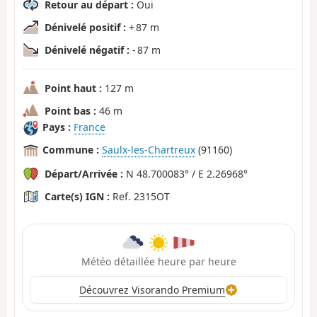
Retour au départ :
Oui
Dénivelé positif :
+ 87 m
Dénivelé négatif :
- 87 m
Point haut :
127 m
Point bas :
46 m
Pays :
France
Commune :
Saulx-les-Chartreux
(91160)
Départ/Arrivée :
N 48.700083° / E 2.26968°
Carte(s) IGN :
Ref. 2315OT
Météo détaillée heure par heure
Découvrez Visorando Premium