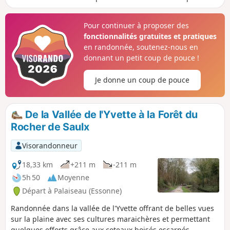
des Basses Roches à Villebon. Seule la traversée au-dessus
de l'autoroute A10 par le viaduc est inévitable, mais courte
Pour continuer à proposer des
(200 m) et le trottoir est large. Le reste du parcours est
fonctionnalités gratuites et pratiques
agréable sur la Promenade de l'Yvette, les chemins dans la
en randonnée, soutenez-nous en
plaine et autour de l'Étang de Saulx-les-Chartreux.
donnant un petit coup de pouce !
Je donne un coup de pouce
De la Vallée de l'Yvette à la Forêt du
Rocher de Saulx
Visorandonneur
18,33 km
+211 m
-211 m
5h 50
Moyenne
Départ à Palaiseau (Essonne)
Randonnée dans la vallée de l'Yvette offrant de belles vues
sur la plaine avec ses cultures maraichères et permettant
quelques efforts grâce aux coteaux boisés escarpés