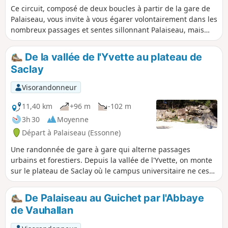
Ce circuit, composé de deux boucles à partir de la gare de
Palaiseau, vous invite à vous égarer volontairement dans les
nombreux passages et sentes sillonnant Palaiseau, mais
aussi à découvrir son côté nature et préservé : rigoles,
fermes, haies, ruisseaux, etc.
De la vallée de l'Yvette au plateau de
Saclay
Visorandonneur
11,40 km
+96 m
-102 m
3h 30
Moyenne
Départ à Palaiseau (Essonne)
Une randonnée de gare à gare qui alterne passages
urbains et forestiers. Depuis la vallée de l'Yvette, on monte
sur le plateau de Saclay où le campus universitaire ne cesse
de s'agrandir. Au début de la redescente, on visite une
ancienne carrière de grès reconvertie en école d'escalade.
De Palaiseau au Guichet par l'Abbaye
de Vauhallan