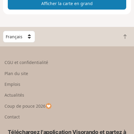
Afficher la carte en grand
t
e
e
n
g
C
r
R
h
a
e
o
n
t
i
d
o
s
CGU et confidentialité
u
i
r
s
Plan du site
e
s
n
e
Emplois
h
z
Actualités
a
u
u
n
Coup de pouce 2026
t
p
a
Contact
y
s
Téléchargez l'application Visorando et partez à