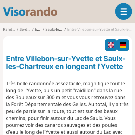
V
O
i
u
s
v
o
Randonnées
Ile-de-France
Essonne
Saulx-les-Chartreux
Entre Villebon-sur-Yvette et Saulx-les-Chartreux en longeant l'Yvette
r
r
i
a
r
n
l
d
Entre Villebon-sur-Yvette et Saulx-
a
o
n
les-Chartreux en longeant l'Yvette
a
v
Très belle randonnée assez facile, magnifique tout le
i
long de l'Yvette, puis un petit "raidillon" dans la rue
g
a
des Bouleaux sur 300 m et vous vous retrouvez dans
t
la Forêt Départementale des Gelles. Au total, il y a très
i
peu de partie sur la route, tout est sur des beaux
o
chemins, pour finir autour du Lac de Saulx. Vous
n
pourrez voir des canards sauvages et des poules
d'eau le long de l'Yvette et aussi autour du Lac avec