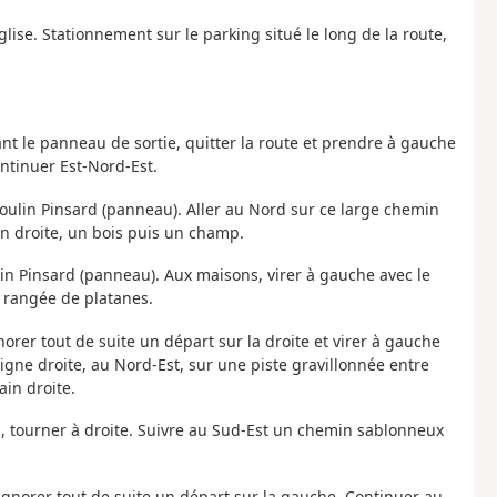
église. Stationnement sur le parking situé le long de la route,
 avant le panneau de sortie, quitter la route et prendre à gauche
ntinuer Est-Nord-Est.
oulin Pinsard (panneau). Aller au Nord sur ce large chemin
n droite, un bois puis un champ.
ulin Pinsard (panneau). Aux maisons, virer à gauche avec le
 rangée de platanes.
gnorer tout de suite un départ sur la droite et virer à gauche
ligne droite, au Nord-Est, sur une piste gravillonnée entre
in droite.
", tourner à droite. Suivre au Sud-Est un chemin sablonneux
t ignorer tout de suite un départ sur la gauche. Continuer au