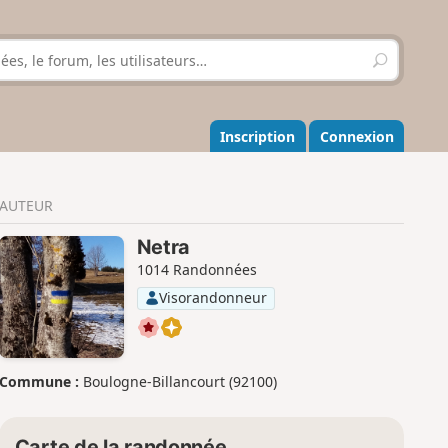
R
e
c
h
e
Inscription
Connexion
r
c
h
AUTEUR
e
r
Netra
1014 Randonnées
Visorandonneur
Commune :
Boulogne-Billancourt (92100)
Carte de la randonnée