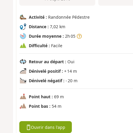
Activité :
Randonnée Pédestre
Distance :
7,02 km
Durée moyenne :
2h 05
Difficulté :
Facile
Retour au départ :
Oui
Dénivelé positif :
+ 14 m
Dénivelé négatif :
- 20 m
Point haut :
69 m
Point bas :
54 m
Ouvrir dans l'app