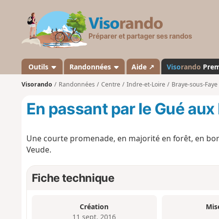
V
i
s
o
r
a
Outils
Randonnées
Aide ↗
Viso
rando
Pre
n
Visorando
Randonnées
Centre
Indre-et-Loire
Braye-sous-Faye
d
o
En passant par le Gué aux
Une courte promenade, en majorité en forêt, en bor
Veude.
Fiche technique
Création
Mis
11 sept. 2016