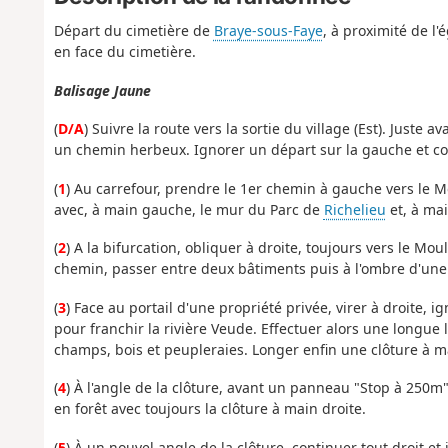
Départ du cimetière de
Braye-sous-Faye
, à proximité de l'
en face du cimetière.
Balisage Jaune
(
D/A
) Suivre la route vers la sortie du village (Est). Juste
un chemin herbeux. Ignorer un départ sur la gauche et co
(
1
) Au carrefour, prendre le 1er chemin à gauche vers le M
avec, à main gauche, le mur du Parc de
Richelieu
et, à mai
(
2
) A la bifurcation, obliquer à droite, toujours vers le Mo
chemin, passer entre deux bâtiments puis à l'ombre d'une
(
3
) Face au portail d'une propriété privée, virer à droite, i
pour franchir la rivière Veude. Effectuer alors une longue 
champs, bois et peupleraies. Longer enfin une clôture à ma
(
4
) À l'angle de la clôture, avant un panneau "Stop à 250m
en forêt avec toujours la clôture à main droite.
(
5
) À un nouvel angle de la clôture, continuer tout droit e