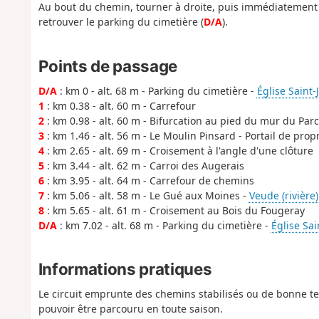
Au bout du chemin, tourner à droite, puis immédiatement 
retrouver le parking du cimetière (
D/A
).
Points de passage
D/A
: km 0 - alt. 68 m - Parking du cimetière -
Église Saint-
1
: km 0.38 - alt. 60 m - Carrefour
2
: km 0.98 - alt. 60 m - Bifurcation au pied du mur du Parc
3
: km 1.46 - alt. 56 m - Le Moulin Pinsard - Portail de prop
4
: km 2.65 - alt. 69 m - Croisement à l'angle d'une clôture
5
: km 3.44 - alt. 62 m - Carroi des Augerais
6
: km 3.95 - alt. 64 m - Carrefour de chemins
7
: km 5.06 - alt. 58 m - Le Gué aux Moines -
Veude (rivière)
8
: km 5.65 - alt. 61 m - Croisement au Bois du Fougeray
D/A
: km 7.02 - alt. 68 m - Parking du cimetière -
Église Sai
Informations pratiques
Le circuit emprunte des chemins stabilisés ou de bonne te
pouvoir être parcouru en toute saison.