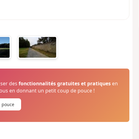
oser des
fonctionnalités gratuites et pratiques
en
us en donnant un petit coup de pouce !
e pouce