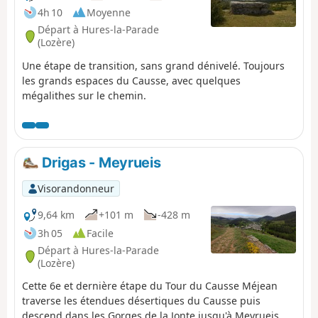
pas compte !
4h 10
Moyenne
Départ à Hures-la-Parade
(Lozère)
Une étape de transition, sans grand dénivelé. Toujours
les grands espaces du Causse, avec quelques
mégalithes sur le chemin.
Drigas - Meyrueis
Visorandonneur
9,64 km
+101 m
-428 m
3h 05
Facile
Départ à Hures-la-Parade
(Lozère)
Cette 6e et dernière étape du Tour du Causse Méjean
traverse les étendues désertiques du Causse puis
descend dans les Gorges de la Jonte jusqu'à Meyrueis.