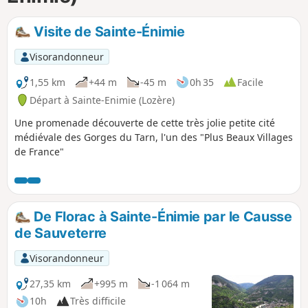
p
Visite de Sainte-Énimie
Visorandonneur
1,55 km
+44 m
-45 m
0h 35
Facile
Départ à Sainte-Enimie (Lozère)
Une promenade découverte de cette très jolie petite cité
médiévale des Gorges du Tarn, l'un des "Plus Beaux Villages
de France"
De Florac à Sainte-Énimie par le Causse
de Sauveterre
Visorandonneur
27,35 km
+995 m
-1 064 m
10h
Très difficile