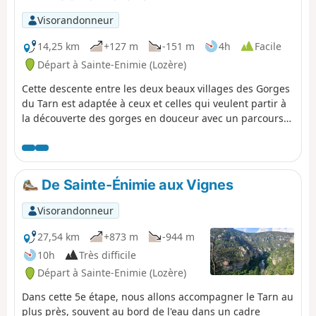
Visorandonneur
14,25 km
+127 m
-151 m
4h
Facile
Départ à Sainte-Enimie (Lozère)
Cette descente entre les deux beaux villages des Gorges
du Tarn est adaptée à ceux et celles qui veulent partir à
la découverte des gorges en douceur avec un parcours
sans difficulté et de nombreuses choses à voir.
De Sainte-Énimie aux Vignes
Visorandonneur
27,54 km
+873 m
-944 m
10h
Très difficile
Départ à Sainte-Enimie (Lozère)
Dans cette 5e étape, nous allons accompagner le Tarn au
plus près, souvent au bord de l'eau dans un cadre