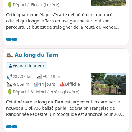
Départ à Florac (Lozère)
Cette quatrième étape s'écarte délibérément du tracé
officiel qui longe le Tarn en rive gauche sur tout son
parcours. Le but est de s'éloigner de la route de Mende
(N106) très bruyante qui borde aussi le Tarn en rive droite
jusqu'à Ispagnac. Ce tracé visite la pointe du Causse
Méjean jusqu'à Quézac avant de passer en rive droite pour
grimper rejoindre le GRP® Causse du Sauveterre et
Au long du Tarn
redescendre vers Sainte-Énimie.
Visorandonneur
287,37 km
+9 118 m
-9 559 m
14 jours
Difficile
Départ à Villefort (Lozère) (Lozère)
Cet itinéraire le long du Tarn est largement inspiré par le
nouveau GR®736 balisé par la Fédération Française de
Randonnée Pédestre. Un topoguide est annoncé pour 2023.
En partant de sa source et en suivant son cours dans sa
partie la plus sauvage, c'est un bonheur de voir l'eau jaillir