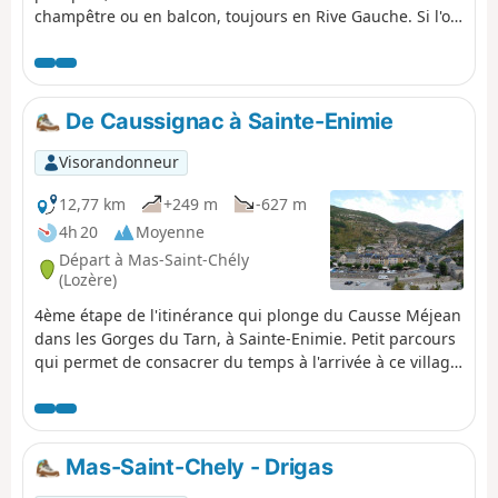
champêtre ou en balcon, toujours en Rive Gauche. Si l'on
veut l'apprécier en prenant le temps de flâner, il faudra
faire le choix de la scinder en deux étapes, vers La
Malène par exemple.
De Caussignac à Sainte-Enimie
Visorandonneur
12,77 km
+249 m
-627 m
4h 20
Moyenne
Départ à Mas-Saint-Chély
(Lozère)
4ème étape de l'itinérance qui plonge du Causse Méjean
dans les Gorges du Tarn, à Sainte-Enimie. Petit parcours
qui permet de consacrer du temps à l'arrivée à ce village
classé parmi les Plus beaux villages de France.
Mas-Saint-Chely - Drigas