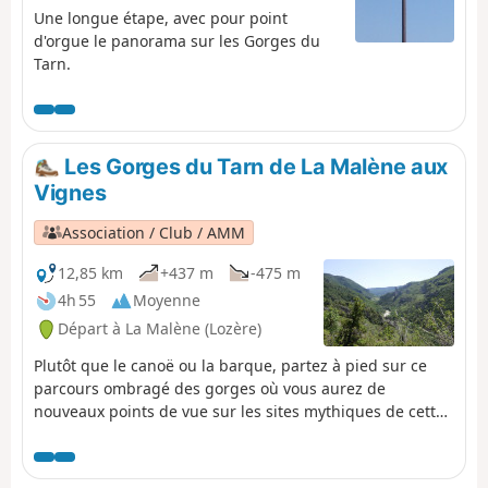
Une longue étape, avec pour point
d'orgue le panorama sur les Gorges du
Tarn.
Les Gorges du Tarn de La Malène aux
Vignes
Association / Club / AMM
12,85 km
+437 m
-475 m
4h 55
Moyenne
Départ à La Malène (Lozère)
Plutôt que le canoë ou la barque, partez à pied sur ce
parcours ombragé des gorges où vous aurez de
nouveaux points de vue sur les sites mythiques de cette
portion du cours du Tarn : ruines du Planiol, les Détroits,
le hameau de La Croze, les Baumes Basses ou la
passerelle du 107 ! La randonnée s'achève après le Pas