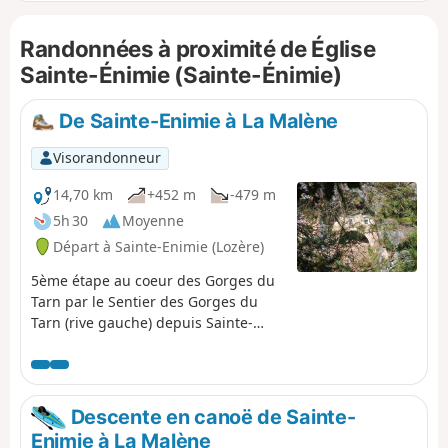
et devenir torrent puis rivière tumultueuse pour s'épanouir
vers Millau et se resserrer encore dans les raspes avant de
Randonnées à proximité de Église
s'apaiser un peu aux portes d'Albi.
Sainte-Énimie (Sainte-Énimie)
De Sainte-Enimie à La Malène
Visorandonneur
14,70 km
+452 m
-479 m
5h 30
Moyenne
Départ à Sainte-Enimie (Lozère)
5ème étape au coeur des Gorges du
Tarn par le Sentier des Gorges du
Tarn (rive gauche) depuis Sainte-
Enimie jusqu'à La Malène avec
passage au hameau pittoresque
(sans accès routier) de Hauterives.
Descente en canoë de Sainte-
Enimie à La Malène