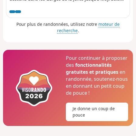
Cette étape courte sans difficulté peut être cumulée à la
5e étape de Mas-Saint-Chely à Drigas pour ceux qui
veulent raccourcir le Tour en cinq jours.
Pour plus de randonnées, utilisez notre
moteur de
recherche
.
Pour continuer à proposer
des
fonctionnalités
gratuites et pratiques
en
randonnée, soutenez-nous
en donnant un petit coup
de pouce !
Je donne un coup de
pouce