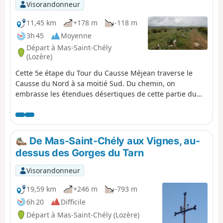
Visorandonneur
11,45 km
+178 m
-118 m
3h 45
Moyenne
Départ à Mas-Saint-Chély
(Lozère)
Cette 5e étape du Tour du Causse Méjean traverse le
Causse du Nord à sa moitié Sud. Du chemin, on
embrasse les étendues désertiques de cette partie du
Causse. Courte et facile, cette étape peut être complétée
dans la même journée par la 6e étape de Drigas à
Meyrueis pour les marcheurs souhaitant boucler le Tour
plus rapidement.
De Mas-Saint-Chély aux Vignes, au-
dessus des Gorges du Tarn
Visorandonneur
19,59 km
+246 m
-793 m
6h 20
Difficile
Départ à Mas-Saint-Chély (Lozère)