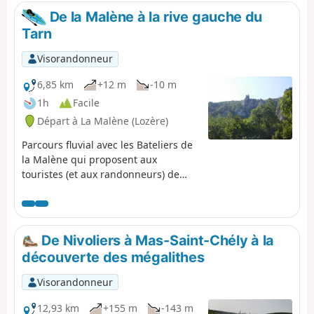
de Soucy au beau village des Vignes.Une petite partie du
De la Malène à la rive gauche du
parcours vers la fin est commune avec le GRP® "Tour du
Tarn
Méjan".
Visorandonneur
6,85 km
+12 m
-10 m
1h
Facile
Départ à La Malène (Lozère)
Parcours fluvial avec les Bateliers de
la Malène qui proposent aux
touristes (et aux randonneurs) de
découvrir les Gorges du Tarn d'en
bas ! Pour les randonneurs, dépose
rive gauche de la rivière pour
rejoindre le Sentier des Gorges du
De Nivoliers à Mas-Saint-Chély à la
Tarn par un chemin aménagé mais
découverte des mégalithes
avec une forte pente (description
dans l'étape suivante). Il s'agit d'un
Visorandonneur
parcours sur l'eau (Tarn) . Les avis
des visorandonneurs n'en tiennent
12,93 km
+155 m
-143 m