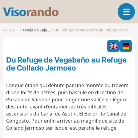
V
O
i
u
s
v
o
•••
León
Oseja de Sajambre
Du Refuge de Vegabaño au Refuge de Collado Jermoso
r
r
i
a
r
n
l
d
Du Refuge de Vegabaño au Refuge
a
o
n
de Collado Jermoso
a
v
Longue étape qui débute par une montée au travers
i
d'une forêt de hêtres, puis bascule en direction de
g
a
Posada de Valdeon pour longer une vallée en légère
t
descente, avant d'entamer les très difficiles
i
ascensions du Canal de Asotin, El Beron, le Canal de
o
Congosto. Pour enfin arriver au magnifique site de
n
Collado Jermoso sur lequel est perché le refuge.