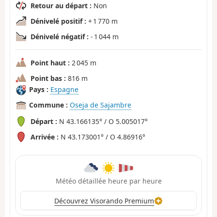
Retour au départ :
Non
Dénivelé positif :
+ 1 770 m
Dénivelé négatif :
- 1 044 m
Point haut :
2 045 m
Point bas :
816 m
Pays :
Espagne
Commune :
Oseja de Sajambre
Départ :
N 43.166135° / O 5.005017°
Arrivée :
N 43.173001° / O 4.86916°
Météo détaillée heure par heure
Découvrez Visorando Premium