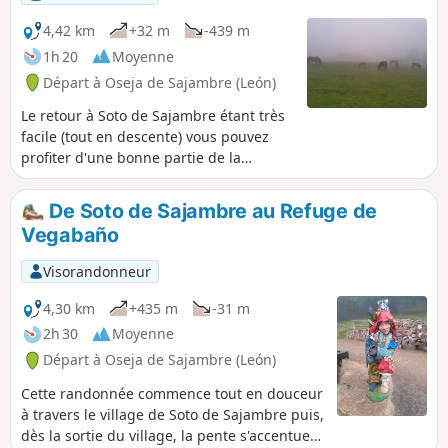
4,42 km
+32 m
-439 m
1h 20
Moyenne
Départ à Oseja de Sajambre (León)
Le retour à Soto de Sajambre étant très
facile (tout en descente) vous pouvez
profiter d'une bonne partie de la
journée pour explorer les lieux.
Demandez aux gardes du refuge de
De Soto de Sajambre au Refuge de
vous préparer un pique-nique, vous
Vegabaño
pourrez le déguster assis dans l'herbe
de la Majada de Vegabaño.
Visorandonneur
4,30 km
+435 m
-31 m
2h 30
Moyenne
Départ à Oseja de Sajambre (León)
Cette randonnée commence tout en douceur
à travers le village de Soto de Sajambre puis,
dès la sortie du village, la pente s'accentue