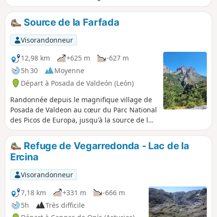
fait avec deux fillettes 8 et 5 ans.
Source de la Farfada
Visorandonneur
12,98 km
+625 m
-627 m
5h 30
Moyenne
Départ à Posada de Valdeón (León)
Randonnée depuis le magnifique village de
Posada de Valdeon au cœur du Parc National
des Picos de Europa, jusqu'à la source de la
Farfada. Superbes vues sur la vallée du Rio
Cares.
Refuge de Vegarredonda - Lac de la
Ercina
Visorandonneur
7,18 km
+331 m
-666 m
5h
Très difficile