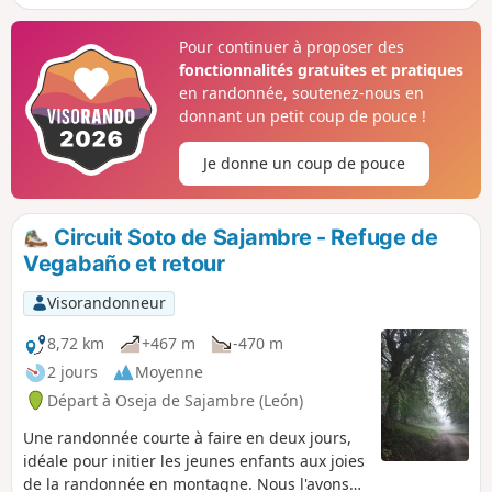
jusqu'au Rio Agüera. À partir de ce point, la
pente s'accentue encore mais n'est pas
Pour continuer à proposer des
longue. À la jonction avec le Camino de
fonctionnalités gratuites et pratiques
Vegabaño, le tracé devient beaucoup plus
en randonnée, soutenez-nous en
facile et ne comporte plus aucune difficulté
donnant un petit coup de pouce !
jusqu'au Refuge de Vegabaño.
Je donne un coup de pouce
Circuit Soto de Sajambre - Refuge de
Vegabaño et retour
Visorandonneur
8,72 km
+467 m
-470 m
2 jours
Moyenne
Départ à Oseja de Sajambre (León)
Une randonnée courte à faire en deux jours,
idéale pour initier les jeunes enfants aux joies
de la randonnée en montagne. Nous l'avons