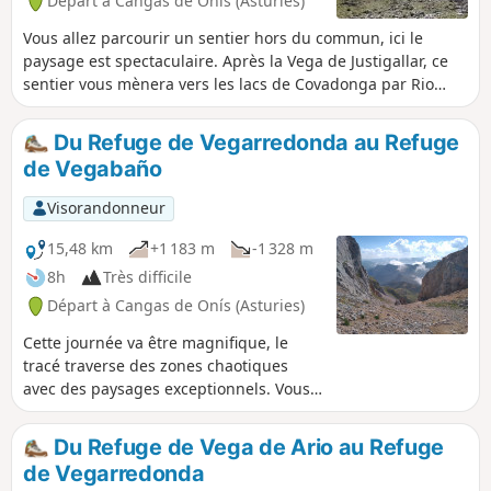
Départ à Cangas de Onís (Asturies)
Vous allez parcourir un sentier hors du commun, ici le
paysage est spectaculaire. Après la Vega de Justigallar, ce
sentier vous mènera vers les lacs de Covadonga par Rio
Resecu, el Toyellu et Riega de Vega el Texu.
Du Refuge de Vegarredonda au Refuge
de Vegabaño
Visorandonneur
15,48 km
+1 183 m
-1 328 m
8h
Très difficile
Départ à Cangas de Onís (Asturies)
Cette journée va être magnifique, le
tracé traverse des zones chaotiques
avec des paysages exceptionnels. Vous
verrez des troupeaux de chamois, des
vautours et, avec un peu de chance, des
Du Refuge de Vega de Ario au Refuge
gypaètes barbus. Du haut de la cuesta
de Vegarredonda
Cebolleda, en vous retournant, vous