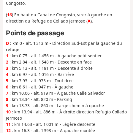
Congosto.
(
16
) En haut du Canal de Congosto, virer à gauche en
direction du Refuge de Collado Jermoso (
A
).
Points de passage
D
: km 0 - alt. 1 313 m - Direction Sud-Est par la gauche du
refuge
1
: km 0.75 - alt. 1 456 m - A gauche petit sentier
2
: km 2.84 - alt. 1 548 m - Descente en face
3
: km 5.13 - alt. 1 181 m - Descente à droite
4
: km 6.97 - alt. 1 016 m - Barrière
5
: km 7.93 - alt. 973 m - Tout droit
6
: km 8.61 - alt. 947 m - À gauche
7
: km 10.06 - alt. 919 m - À gauche Calle Salvador
8
: km 13.34 - alt. 820 m - Parking
9
: km 13.73 - alt. 860 m - Large chemin à gauche
10
: km 13.94 - alt. 886 m - À droite direction Refugio Collado
Jermoso
11
: km 14.63 - alt. 1 001 m - Légère descente
12
: km 16.3 - alt. 1 393 m - A gauche montée