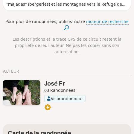
"majadas" (bergeries) et les montagnes vers le Refuge de
Vegarredonda puis, au milieu de rochers calcaires au
mirador de Ordiales, où repose Pedro Pidal (Marquis de
Pour plus de randonnées, utilisez notre
moteur de recherche
Villaviciosa), initiateur de la création du parc national des
.
pics d'Europe et, premier alpiniste à avoir escaladé en 1904,
le Picu Urriellu (Naranjo de Bulnes) en compagnie du
Les descriptions et la trace GPS de ce circuit restent la
berger Gregorio Perez dit "El Cainejo".
propriété de leur auteur. Ne pas les copier sans son
autorisation.
AUTEUR
José Fr
63 Randonnées
Visorandonneur
Carte de la randonnée