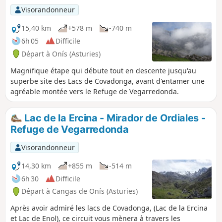
aurez une magnifique vue sur le Lac de
Visorandonneur
la Ercina et sur la Mer Cantabrique.
15,40 km
+578 m
-740 m
6h 05
Difficile
Départ à Onís (Asturies)
Magnifique étape qui débute tout en descente jusqu'au
superbe site des Lacs de Covadonga, avant d'entamer une
agréable montée vers le Refuge de Vegarredonda.
Lac de la Ercina - Mirador de Ordiales -
Refuge de Vegarredonda
Visorandonneur
14,30 km
+855 m
-514 m
6h 30
Difficile
Départ à Cangas de Onís (Asturies)
Après avoir admiré les lacs de Covadonga, (Lac de la Ercina
et Lac de Enol), ce circuit vous mènera à travers les