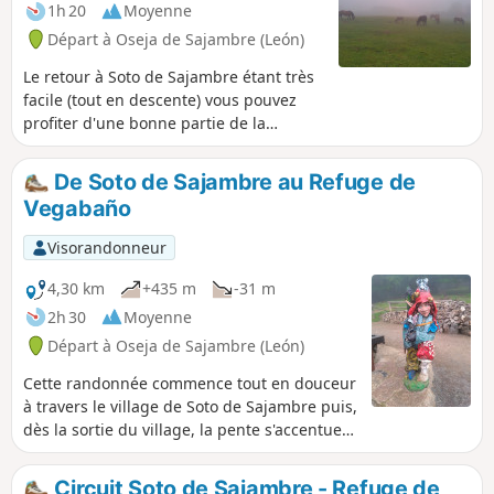
1h 20
Moyenne
Départ à Oseja de Sajambre (León)
Le retour à Soto de Sajambre étant très
facile (tout en descente) vous pouvez
profiter d'une bonne partie de la
journée pour explorer les lieux.
Demandez aux gardes du refuge de
De Soto de Sajambre au Refuge de
vous préparer un pique-nique, vous
Vegabaño
pourrez le déguster assis dans l'herbe
de la Majada de Vegabaño.
Visorandonneur
4,30 km
+435 m
-31 m
2h 30
Moyenne
Départ à Oseja de Sajambre (León)
Cette randonnée commence tout en douceur
à travers le village de Soto de Sajambre puis,
dès la sortie du village, la pente s'accentue
jusqu'au Rio Agüera. À partir de ce point, la
pente s'accentue encore mais n'est pas
Circuit Soto de Sajambre - Refuge de