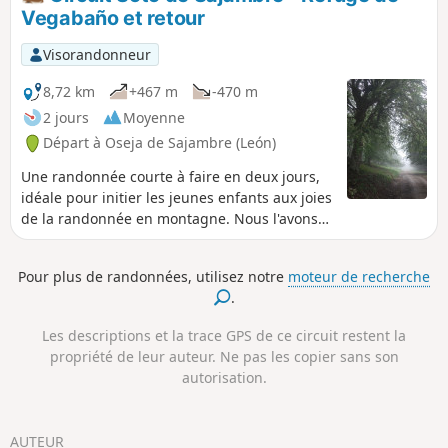
longue. À la jonction avec le Camino de
Vegabaño et retour
Vegabaño, le tracé devient beaucoup plus
facile et ne comporte plus aucune difficulté
Visorandonneur
jusqu'au Refuge de Vegabaño.
8,72 km
+467 m
-470 m
2 jours
Moyenne
Départ à Oseja de Sajambre (León)
Une randonnée courte à faire en deux jours,
idéale pour initier les jeunes enfants aux joies
de la randonnée en montagne. Nous l'avons
fait avec deux fillettes 8 et 5 ans.
Pour plus de randonnées, utilisez notre
moteur de recherche
.
Les descriptions et la trace GPS de ce circuit restent la
propriété de leur auteur. Ne pas les copier sans son
autorisation.
AUTEUR