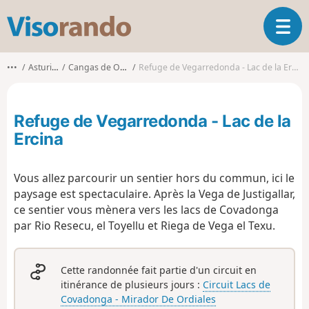
V
O
i
u
s
v
o
•••
Asturies
Cangas de Onís
Refuge de Vegarredonda - Lac de la Ercina
r
r
i
a
r
n
Refuge de Vegarredonda - Lac de la
l
d
a
Ercina
o
n
a
Vous allez parcourir un sentier hors du commun, ici le
v
i
paysage est spectaculaire. Après la Vega de Justigallar,
g
ce sentier vous mènera vers les lacs de Covadonga
a
par Rio Resecu, el Toyellu et Riega de Vega el Texu.
t
i
o
Cette randonnée fait partie d'un circuit en
n
itinérance de plusieurs jours :
Circuit Lacs de
Covadonga - Mirador De Ordiales