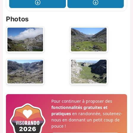
Photos
Pour continuer à proposer des
fonctionnalités gratuites et
pratiques
en randonnée, soutenez-
nous en donnant un petit coup de
pouce !