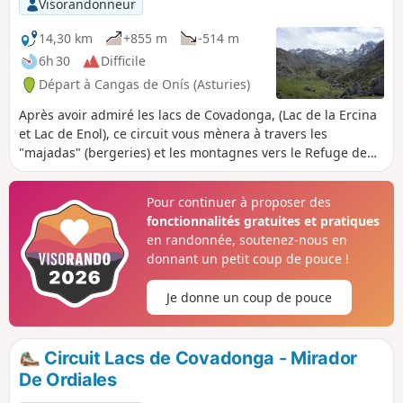
Visorandonneur
la Ercina et sur la Mer Cantabrique.
14,30 km
+855 m
-514 m
6h 30
Difficile
Départ à Cangas de Onís (Asturies)
Après avoir admiré les lacs de Covadonga, (Lac de la Ercina
et Lac de Enol), ce circuit vous mènera à travers les
"majadas" (bergeries) et les montagnes vers le Refuge de
Vegarredonda puis, au milieu de rochers calcaires au
mirador de Ordiales, où repose Pedro Pidal (Marquis de
Pour continuer à proposer des
Villaviciosa), initiateur de la création du parc national des
fonctionnalités gratuites et pratiques
pics d'Europe et, premier alpiniste à avoir escaladé en 1904,
en randonnée, soutenez-nous en
le Picu Urriellu (Naranjo de Bulnes) en compagnie du
donnant un petit coup de pouce !
berger Gregorio Perez dit "El Cainejo".
Je donne un coup de pouce
Circuit Lacs de Covadonga - Mirador
De Ordiales