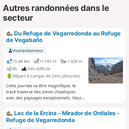
Autres randonnées dans le
secteur
Du Refuge de Vegarredonda au Refuge
de Vegabaño
Visorandonneur
15,48 km
+1 183 m
-1 328 m
8h
Très difficile
Départ à Cangas de Onís (Asturies)
Cette journée va être magnifique, le
tracé traverse des zones chaotiques
avec des paysages exceptionnels. Vous
verrez des troupeaux de chamois, des
vautours et, avec un peu de chance, des
Lac de la Ercina - Mirador de Ordiales -
gypaètes barbus. Du haut de la cuesta
Refuge de Vegarredonda
Cebolleda, en vous retournant, vous
aurez une magnifique vue sur le Lac de