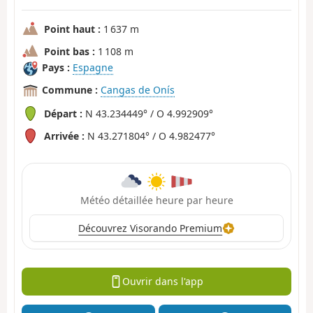
Point haut :
1 637 m
Point bas :
1 108 m
Pays :
Espagne
Commune :
Cangas de Onís
Départ :
N 43.234449° / O 4.992909°
Arrivée :
N 43.271804° / O 4.982477°
Météo détaillée heure par heure
Découvrez Visorando Premium
Ouvrir dans l'app