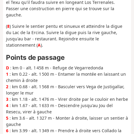
el Texu qu'il faudra suivre en longeant Los Terrenales.
Passer une construction en pierre qui se trouve sur la
gauche.
(
8
) Suivre le sentier pentu et sinueux et atteindre la digue
du Lac de la Ercina. Suivre la digue puis la rive gauche,
jusqu'au bar - restaurant. Rejoindre ensuite le
stationnement (
A
).
Points de passage
D
: km 0 - alt. 1 458 m - Refuge de Vegarredonda
1
: km 0.22 - alt. 1 500 m - Entamer la montée en laissant un
chemin à droite
2
: km 0.68 - alt. 1 568 m - Basculer vers Vega de Justigallar,
longer le mur
3
: km 1.18 - alt. 1 476 m - Virer droite par le couloir en herbe
4
: km 1.67 - alt. 1 633 m - Descendre jusqu'au Jou del
Resecu, virer à gauche
5
: km 3.6 - alt. 1 327 m - Monter à droite, laisser un sentier à
gauche
6
: km 3.99 - alt. 1 349 m - Prendre à droite vers Collado la