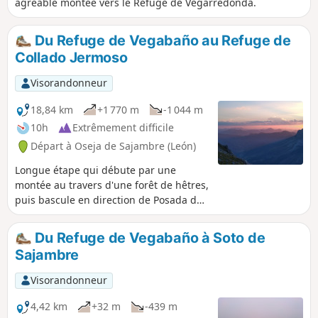
agréable montée vers le Refuge de Vegarredonda.
Du Refuge de Vegabaño au Refuge de
Collado Jermoso
Visorandonneur
18,84 km
+1 770 m
-1 044 m
10h
Extrêmement difficile
Départ à Oseja de Sajambre (León)
Longue étape qui débute par une
montée au travers d'une forêt de hêtres,
puis bascule en direction de Posada de
Valdeon pour longer une vallée en
légère descente, avant d'entamer les
Du Refuge de Vegabaño à Soto de
très difficiles ascensions du Canal de
Sajambre
Asotin, El Beron, le Canal de Congosto.
Pour enfin arriver au magnifique site de
Visorandonneur
Collado Jermoso sur lequel est perché le
refuge.
4,42 km
+32 m
-439 m