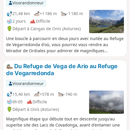
Visorandonneur
21,48 km
+1 186 m
-1 180 m
2 jours
Difficile
Départ à Cangas de Onís (Asturies)
Une boucle à parcourir en deux jours avec nuitée au Refuge
de Vegarredonda d'où, vous pourrez vous rendre au
Mirador de Ordiales pour admirer de magnifiques
paysages, avec en toile de fond les montagnes du massif
occidental des Pics d'Europe. Le retour au point de départ
Du Refuge de Vega de Ario au Refuge
se fait par un sentier grandiose et peu fréquenté.
de Vegarredonda
Visorandonneur
15,40 km
+578 m
-740 m
6h 05
Difficile
Départ à Onís (Asturies)
Magnifique étape qui débute tout en descente jusqu'au
superbe site des Lacs de Covadonga, avant d'entamer une