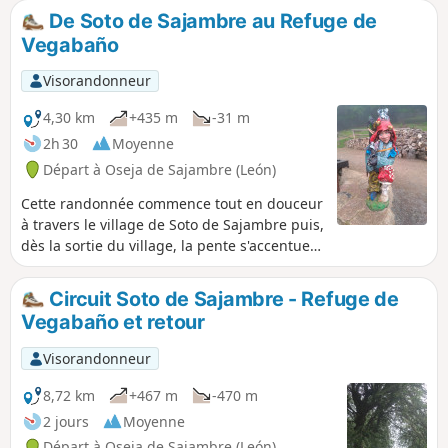
Demandez aux gardes du refuge de
De Soto de Sajambre au Refuge de
vous préparer un pique-nique, vous
Vegabaño
pourrez le déguster assis dans l'herbe
de la Majada de Vegabaño.
Visorandonneur
4,30 km
+435 m
-31 m
2h 30
Moyenne
Départ à Oseja de Sajambre (León)
Cette randonnée commence tout en douceur
à travers le village de Soto de Sajambre puis,
dès la sortie du village, la pente s'accentue
jusqu'au Rio Agüera. À partir de ce point, la
pente s'accentue encore mais n'est pas
Circuit Soto de Sajambre - Refuge de
longue. À la jonction avec le Camino de
Vegabaño et retour
Vegabaño, le tracé devient beaucoup plus
facile et ne comporte plus aucune difficulté
Visorandonneur
jusqu'au Refuge de Vegabaño.
8,72 km
+467 m
-470 m
2 jours
Moyenne
Départ à Oseja de Sajambre (León)