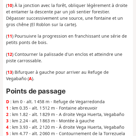
(
10
) À la jonction avec la forêt, obliquer légèrement à droite
et entamer la descente par un joli sentier forestier.
Dépasser successivement une source, une fontaine et un
gros chêne (El Roblon sur la carte).
(
11
) Poursuivre la progression en franchissant une série de
petits ponts de bois.
(
12
) Contourner la palissade d'un enclos et atteindre une
piste carrossable.
(
13
) Bifurquer à gauche pour arriver au Refuge de
Vegabaño (
A
).
Points de passage
D
: km 0 - alt. 1 458 m - Refuge de Vegarredonda
1
: km 0.35 - alt. 1 512 m - Fontaine abreuvoir
2
: km 1.82 - alt. 1 829 m - A droite Vega Huerta, Vegabaño
3
: km 2.24 - alt. 1 863 m - Montée à gauche
4
: km 3.93 - alt. 2 120 m - À droite Vega Huerta, Vegabaño
5
: km 4.77 - alt. 2 060 m - Contournement de la Torrezuela