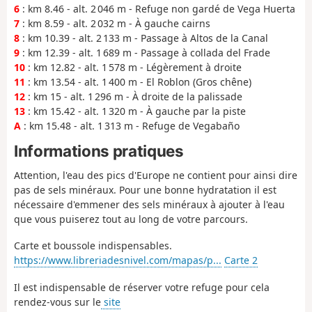
6
: km 8.46 - alt. 2 046 m - Refuge non gardé de Vega Huerta
7
: km 8.59 - alt. 2 032 m - À gauche cairns
8
: km 10.39 - alt. 2 133 m - Passage à Altos de la Canal
9
: km 12.39 - alt. 1 689 m - Passage à collada del Frade
10
: km 12.82 - alt. 1 578 m - Légèrement à droite
11
: km 13.54 - alt. 1 400 m - El Roblon (Gros chêne)
12
: km 15 - alt. 1 296 m - À droite de la palissade
13
: km 15.42 - alt. 1 320 m - À gauche par la piste
A
: km 15.48 - alt. 1 313 m - Refuge de Vegabaño
Informations pratiques
Attention, l'eau des pics d'Europe ne contient pour ainsi dire
pas de sels minéraux. Pour une bonne hydratation il est
nécessaire d'emmener des sels minéraux à ajouter à l'eau
que vous puiserez tout au long de votre parcours.
Carte et boussole indispensables.
https://www.libreriadesnivel.com/mapas/p...
Carte 2
Il est indispensable de réserver votre refuge pour cela
rendez-vous sur le
site