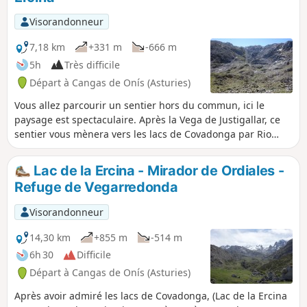
Visorandonneur
7,18 km
+331 m
-666 m
5h
Très difficile
Départ à Cangas de Onís (Asturies)
Vous allez parcourir un sentier hors du commun, ici le
paysage est spectaculaire. Après la Vega de Justigallar, ce
sentier vous mènera vers les lacs de Covadonga par Rio
Resecu, el Toyellu et Riega de Vega el Texu.
Lac de la Ercina - Mirador de Ordiales -
Refuge de Vegarredonda
Visorandonneur
14,30 km
+855 m
-514 m
6h 30
Difficile
Départ à Cangas de Onís (Asturies)
Après avoir admiré les lacs de Covadonga, (Lac de la Ercina