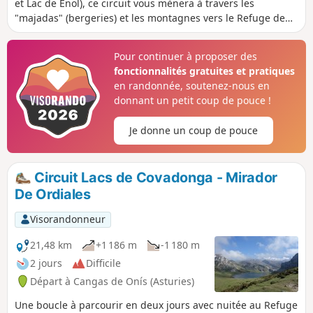
et Lac de Enol), ce circuit vous mènera à travers les
"majadas" (bergeries) et les montagnes vers le Refuge de
Vegarredonda puis, au milieu de rochers calcaires au
mirador de Ordiales, où repose Pedro Pidal (Marquis de
Pour continuer à proposer des
Villaviciosa), initiateur de la création du parc national des
fonctionnalités gratuites et pratiques
pics d'Europe et, premier alpiniste à avoir escaladé en 1904,
en randonnée, soutenez-nous en
le Picu Urriellu (Naranjo de Bulnes) en compagnie du
donnant un petit coup de pouce !
berger Gregorio Perez dit "El Cainejo".
Je donne un coup de pouce
Circuit Lacs de Covadonga - Mirador
De Ordiales
Visorandonneur
21,48 km
+1 186 m
-1 180 m
2 jours
Difficile
Départ à Cangas de Onís (Asturies)
Une boucle à parcourir en deux jours avec nuitée au Refuge