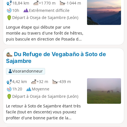
18,84 km
+1 770 m
-1 044 m
10h
Extrêmement difficile
Départ à Oseja de Sajambre (León)
Longue étape qui débute par une
montée au travers d'une forêt de hêtres,
puis bascule en direction de Posada de
Valdeon pour longer une vallée en
légère descente, avant d'entamer les
Du Refuge de Vegabaño à Soto de
très difficiles ascensions du Canal de
Sajambre
Asotin, El Beron, le Canal de Congosto.
Pour enfin arriver au magnifique site de
Visorandonneur
Collado Jermoso sur lequel est perché le
refuge.
4,42 km
+32 m
-439 m
1h 20
Moyenne
Départ à Oseja de Sajambre (León)
Le retour à Soto de Sajambre étant très
facile (tout en descente) vous pouvez
profiter d'une bonne partie de la
journée pour explorer les lieux.