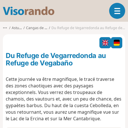
V
O
i
u
s
v
o
•••
Asturies
Cangas de Onís
Du Refuge de Vegarredonda au Refuge de Vegabaño
r
r
i
a
r
n
l
d
Du Refuge de Vegarredonda au
a
o
n
Refuge de Vegabaño
a
v
Cette journée va être magnifique, le tracé traverse
i
des zones chaotiques avec des paysages
g
a
exceptionnels. Vous verrez des troupeaux de
t
chamois, des vautours et, avec un peu de chance, des
i
gypaètes barbus. Du haut de la cuesta Cebolleda, en
o
vous retournant, vous aurez une magnifique vue sur
n
le Lac de la Ercina et sur la Mer Cantabrique.