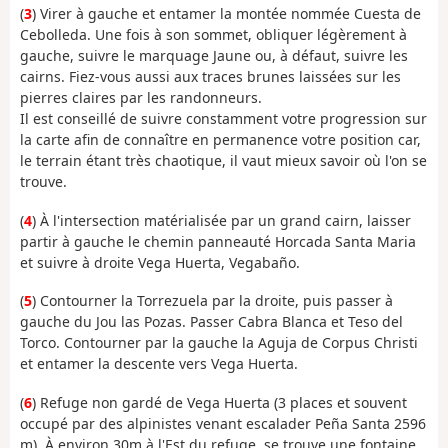
(
3
) Virer à gauche et entamer la montée nommée Cuesta de
Cebolleda. Une fois à son sommet, obliquer légèrement à
gauche, suivre le marquage Jaune ou, à défaut, suivre les
cairns. Fiez-vous aussi aux traces brunes laissées sur les
pierres claires par les randonneurs.
Il est conseillé de suivre constamment votre progression sur
la carte afin de connaître en permanence votre position car,
le terrain étant très chaotique, il vaut mieux savoir où l'on se
trouve.
(
4
) À l'intersection matérialisée par un grand cairn, laisser
partir à gauche le chemin panneauté Horcada Santa Maria
et suivre à droite Vega Huerta, Vegabaño.
(
5
) Contourner la Torrezuela par la droite, puis passer à
gauche du Jou las Pozas. Passer Cabra Blanca et Teso del
Torco. Contourner par la gauche la Aguja de Corpus Christi
et entamer la descente vers Vega Huerta.
(
6
) Refuge non gardé de Vega Huerta (3 places et souvent
occupé par des alpinistes venant escalader Peña Santa 2596
m). À environ 30m à l'Est du refuge, se trouve une fontaine