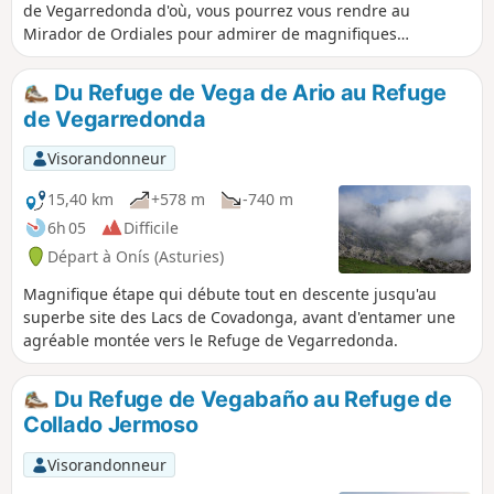
de Vegarredonda d'où, vous pourrez vous rendre au
Mirador de Ordiales pour admirer de magnifiques
paysages, avec en toile de fond les montagnes du massif
occidental des Pics d'Europe. Le retour au point de départ
Du Refuge de Vega de Ario au Refuge
se fait par un sentier grandiose et peu fréquenté.
de Vegarredonda
Visorandonneur
15,40 km
+578 m
-740 m
6h 05
Difficile
Départ à Onís (Asturies)
Magnifique étape qui débute tout en descente jusqu'au
superbe site des Lacs de Covadonga, avant d'entamer une
agréable montée vers le Refuge de Vegarredonda.
Du Refuge de Vegabaño au Refuge de
Collado Jermoso
Visorandonneur