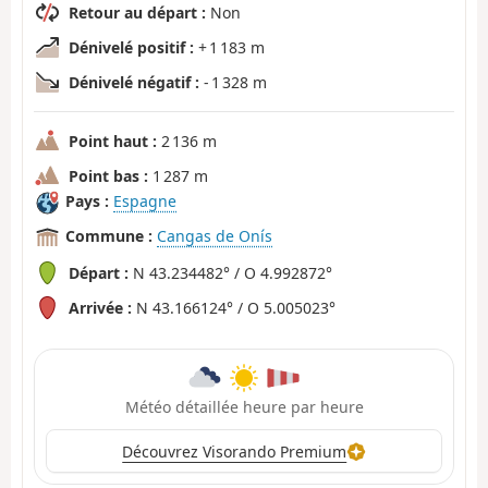
Retour au départ :
Non
Dénivelé positif :
+ 1 183 m
Dénivelé négatif :
- 1 328 m
Point haut :
2 136 m
Point bas :
1 287 m
Pays :
Espagne
Commune :
Cangas de Onís
Départ :
N 43.234482° / O 4.992872°
Arrivée :
N 43.166124° / O 5.005023°
Météo détaillée heure par heure
Découvrez Visorando Premium