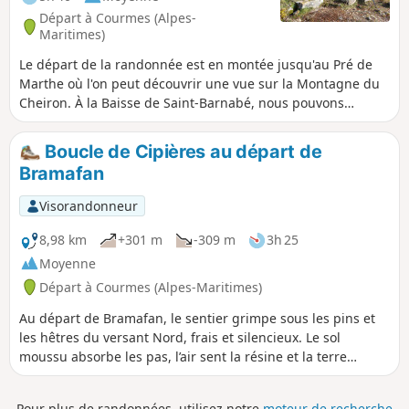
Départ à Courmes (Alpes-
Maritimes)
Le départ de la randonnée est en montée jusqu'au Pré de
Marthe où l'on peut découvrir une vue sur la Montagne du
Cheiron. À la Baisse de Saint-Barnabé, nous pouvons
découvrir le magnifique Oratoire de Saint-Jean-Baptiste. Le
retour se fait par le village de Courmes que l'on peut visiter.
Boucle de Cipières au départ de
Bramafan
Visorandonneur
8,98 km
+301 m
-309 m
3h 25
Moyenne
Départ à Courmes (Alpes-Maritimes)
Au départ de Bramafan, le sentier grimpe sous les pins et
les hêtres du versant Nord, frais et silencieux. Le sol
moussu absorbe les pas, l’air sent la résine et la terre
humide. Entre deux rochers clairs, la vue s’ouvre sur la
vallée du Loup et les crêtes du Cheiron. Peu à peu, la forêt
Pour plus de randonnées, utilisez notre
moteur de recherche