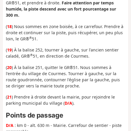
GR®51, et prendre à droite.
Faire attention par temps
humide, la piste descend avec un fort pourcentage sur
300 m.
(
18
) Nous sommes en zone boisée, à ce carrefour. Prendre à
droite et continuer sur la piste, puis récupérer, un peu plus
®
loin, le GR®
51.
(
19
) À la balise 252, tourner à gauche, sur l'ancien sentier
®
caladé, GR®
51, en direction de Courmes.
(
20
) À la balise 251, quitter le GR®51. Nous sommes à
l'entrée du village de Courmes. Tourner à gauche, sur la
route goudronnée, contourner l'église par la gauche, puis
se diriger vers la mairie toute proche.
(
21
) Prendre à droite devant la mairie, pour rejoindre le
parking municipal du village (
D/A
).
Points de passage
D/A
: km 0 - alt. 630 m - Mairie. Carrefour de sentier - piste