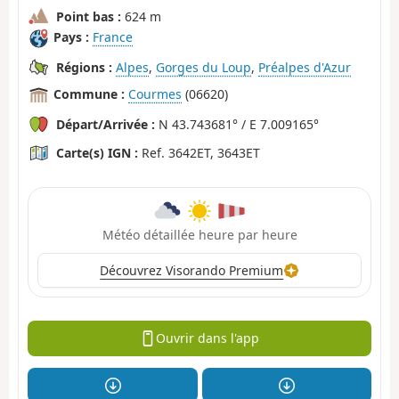
Point bas :
624 m
Pays :
France
Régions :
Alpes
,
Gorges du Loup
,
Préalpes d'Azur
Commune :
Courmes
(06620)
Départ/Arrivée :
N 43.743681° / E 7.009165°
Carte(s) IGN :
Ref. 3642ET, 3643ET
Météo détaillée heure par heure
Découvrez Visorando Premium
Ouvrir dans l'app