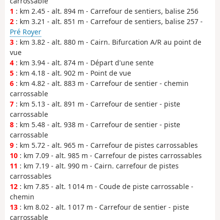
carrossable
1
: km 2.45 - alt. 894 m - Carrefour de sentiers, balise 256
2
: km 3.21 - alt. 851 m - Carrefour de sentiers, balise 257 -
Pré Royer
3
: km 3.82 - alt. 880 m - Cairn. Bifurcation A/R au point de
vue
4
: km 3.94 - alt. 874 m - Départ d'une sente
5
: km 4.18 - alt. 902 m - Point de vue
6
: km 4.82 - alt. 883 m - Carrefour de sentier - chemin
carrossable
7
: km 5.13 - alt. 891 m - Carrefour de sentier - piste
carrossable
8
: km 5.48 - alt. 938 m - Carrefour de sentier - piste
carrossable
9
: km 5.72 - alt. 965 m - Carrefour de pistes carrossables
10
: km 7.09 - alt. 985 m - Carrefour de pistes carrossables
11
: km 7.19 - alt. 990 m - Cairn. carrefour de pistes
carrossables
12
: km 7.85 - alt. 1 014 m - Coude de piste carrossable -
chemin
13
: km 8.02 - alt. 1 017 m - Carrefour de sentier - piste
carrossable