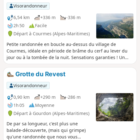
Visorandonneur
6,54 km
+336 m
-336 m
2h 50
Facile
Départ à Courmes (Alpes-Maritimes)
Petite randonnée en boucle au-dessus du village de
Courmes, idéale en période de brâme du cerf au lever du
jour ou à la tombée de la nuit. Sensations garanties ! Un
bref passage sur la plateau Saint-Barnabé permet de
bénéficier d'une belle vue sur le massif du Cheiron au Nord
Grotte du Revest
et le village de Gourdon surplombant les Gorges du Loup
au Sud.
Visorandonneur
0,90 km
+290 m
-286 m
1h 05
Moyenne
Départ à Gourdon (Alpes-Maritimes)
De par sa longueur, c'est plus une
balade-découverte, (mais qui grimpe)
qu'une randonnée que nous vous