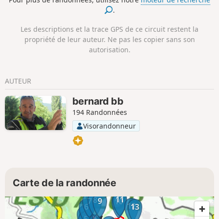
se clairsème et les oliviers annoncent Cipières, posé sur son
.
éperon lumineux, après une marche tranquille d’une
dizaine de kilomètres. La descente vers la rivière est calme
Les descriptions et la trace GPS de ce circuit restent la
et parfois le chemin énigmatique, mais on y arrive. Retour
propriété de leur auteur. Ne pas les copier sans son
par le Canal de Foulon.
autorisation.
AUTEUR
bernard bb
194 Randonnées
Visorandonneur
Carte de la randonnée
11
8
7
9
10
12
6
13
3
4
5