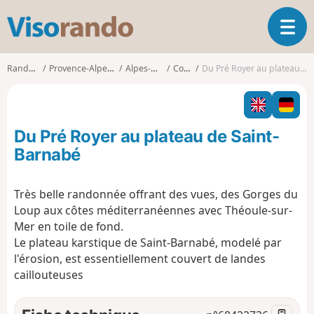
V
O
i
u
s
v
o
Randonnées
Provence-Alpes-Côte d'Azur
Alpes-Maritimes
Courmes
Du Pré Royer au plateau de Saint-Barnabé
r
r
i
a
r
n
l
d
Du Pré Royer au plateau de Saint-
a
o
n
Barnabé
a
v
Très belle randonnée offrant des vues, des Gorges du
i
Loup aux côtes méditerranéennes avec Théoule-sur-
g
a
Mer en toile de fond.
t
Le plateau karstique de Saint-Barnabé, modelé par
i
l'érosion, est essentiellement couvert de landes
o
caillouteuses
n