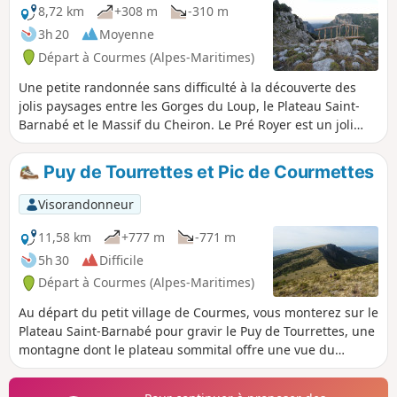
8,72 km
+308 m
-310 m
3h 20
Moyenne
Départ à Courmes (Alpes-Maritimes)
Une petite randonnée sans difficulté à la découverte des
jolis paysages entre les Gorges du Loup, le Plateau Saint-
Barnabé et le Massif du Cheiron. Le Pré Royer est un joli
espace de clairières successives au-dessus de la forêt de
Bramafan. En période de brame, on peut y entendre de
Puy de Tourrettes et Pic de Courmettes
nombreux cerfs à la tombée de la nuit ou au lever du jour.
Visorandonneur
11,58 km
+777 m
-771 m
5h 30
Difficile
Départ à Courmes (Alpes-Maritimes)
Au départ du petit village de Courmes, vous monterez sur le
Plateau Saint-Barnabé pour gravir le Puy de Tourrettes, une
montagne dont le plateau sommital offre une vue du
Mercantour au littoral. Après une petite descente, on
remonte vers le Pic de Courmettes, un joli belvédère avec