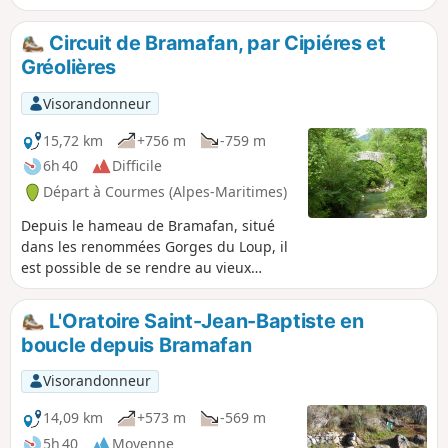
proposons. Juste le plaisir de découvrir
l'entrée d'une belle cavité naturelle qui
Circuit de Bramafan, par Cipiéres et
s'ouvre au fond d'un cirque de falaises.
Gréolières
Visorandonneur
15,72 km
+756 m
-759 m
6h 40
Difficile
Départ à Courmes (Alpes-Maritimes)
Depuis le hameau de Bramafan, situé
dans les renommées Gorges du Loup, il
est possible de se rendre au vieux
village de Cipières et à son château par
un chemin principalement ombragé,
L'Oratoire Saint-Jean-Baptiste en
puis de continuer vers le village de
boucle depuis Bramafan
Gréolières avant de revenir à Bramafan
en suivant le cours du Loup.
Visorandonneur
14,09 km
+573 m
-569 m
5h 40
Moyenne