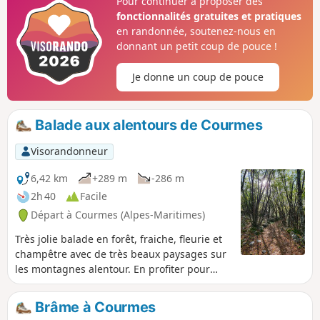
Pour continuer à proposer des
un panorama à 360° sur la vallée du Loup, le massif du
fonctionnalités gratuites et pratiques
Cheiron et le littoral du Cap Ferrat à l'Estérel. Après une
en randonnée, soutenez-nous en
descente raide le long de l'arête Ouest, on revient
donnant un petit coup de pouce !
tranquillement au village à travers la forêt.
Je donne un coup de pouce
Balade aux alentours de Courmes
Visorandonneur
6,42 km
+289 m
-286 m
2h 40
Facile
Départ à Courmes (Alpes-Maritimes)
Très jolie balade en forêt, fraiche, fleurie et
champêtre avec de très beaux paysages sur
les montagnes alentour. En profiter pour
visiter Courmes, charmant petit village de
montagne.
Brâme à Courmes