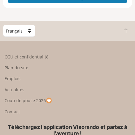
e
e
n
g
C
r
R
h
a
e
o
n
t
i
d
o
s
CGU et confidentialité
u
i
r
s
Plan du site
e
s
n
e
Emplois
h
z
Actualités
a
u
u
n
Coup de pouce 2026
t
p
a
Contact
y
s
Téléchargez l'application Visorando et partez à
l'aventure !