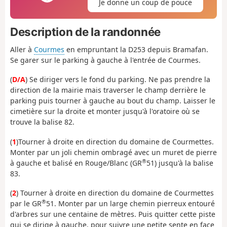
Je donne un coup de pouce
Description de la randonnée
Aller à
Courmes
en empruntant la D253 depuis Bramafan.
Se garer sur le parking à gauche à l'entrée de Courmes.
(
D/A
) Se diriger vers le fond du parking. Ne pas prendre la
direction de la mairie mais traverser le champ derrière le
parking puis tourner à gauche au bout du champ. Laisser le
cimetière sur la droite et monter jusqu'à l'oratoire où se
trouve la balise 82.
(
1
)Tourner à droite en direction du domaine de Courmettes.
Monter par un joli chemin ombragé avec un muret de pierre
®
à gauche et balisé en Rouge/Blanc (GR
51) jusqu'à la balise
83.
(
2
) Tourner à droite en direction du domaine de Courmettes
®
par le GR
51. Monter par un large chemin pierreux entouré
d'arbres sur une centaine de mètres. Puis quitter cette piste
qui se dirige à gauche, pour suivre une petite sente en face