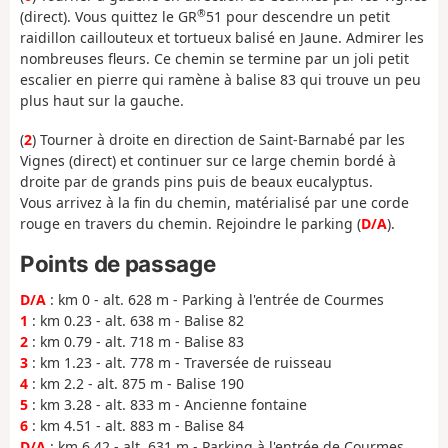
®
(direct). Vous quittez le GR
51 pour descendre un petit
raidillon caillouteux et tortueux balisé en Jaune. Admirer les
nombreuses fleurs. Ce chemin se termine par un joli petit
escalier en pierre qui ramène à balise 83 qui trouve un peu
plus haut sur la gauche.
(
2
) Tourner à droite en direction de Saint-Barnabé par les
Vignes (direct) et continuer sur ce large chemin bordé à
droite par de grands pins puis de beaux eucalyptus.
Vous arrivez à la fin du chemin, matérialisé par une corde
rouge en travers du chemin. Rejoindre le parking (
D/A
).
Points de passage
D/A
: km 0 - alt. 628 m - Parking à l'entrée de Courmes
1
: km 0.23 - alt. 638 m - Balise 82
2
: km 0.79 - alt. 718 m - Balise 83
3
: km 1.23 - alt. 778 m - Traversée de ruisseau
4
: km 2.2 - alt. 875 m - Balise 190
5
: km 3.28 - alt. 833 m - Ancienne fontaine
6
: km 4.51 - alt. 883 m - Balise 84
D/A
: km 6.42 - alt. 631 m - Parking à l'entrée de Courmes