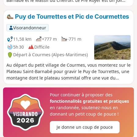
Barnabé et le Massif du Cheiron. Le Pré Royer est un joli
espace de clairières successives au-dessus de la forêt de
Bramafan. En période de brame, on peut y entendre de
Puy de Tourrettes et Pic de Courmettes
nombreux cerfs à la tombée de la nuit ou au lever du jour.
Visorandonneur
11,58 km
+777 m
-771 m
5h 30
Difficile
Départ à Courmes (Alpes-Maritimes)
Au départ du petit village de Courmes, vous monterez sur le
Plateau Saint-Barnabé pour gravir le Puy de Tourrettes, une
montagne dont le plateau sommital offre une vue du
Mercantour au littoral. Après une petite descente, on
remonte vers le Pic de Courmettes, un joli belvédère avec
Pour continuer à proposer des
un panorama à 360° sur la vallée du Loup, le massif du
fonctionnalités gratuites et pratiques
Cheiron et le littoral du Cap Ferrat à l'Estérel. Après une
en randonnée, soutenez-nous en
descente raide le long de l'arête Ouest, on revient
donnant un petit coup de pouce !
tranquillement au village à travers la forêt.
Je donne un coup de pouce