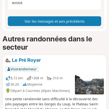
Amitié
Voir les messages et avis précédents
Autres randonnées dans le
secteur
Le Pré Royer
Visorandonneur
8,72 km
+308 m
-310 m
3h 20
Moyenne
Départ à Courmes (Alpes-Maritimes)
Une petite randonnée sans difficulté à la découverte des
jolis paysages entre les Gorges du Loup, le Plateau Saint-