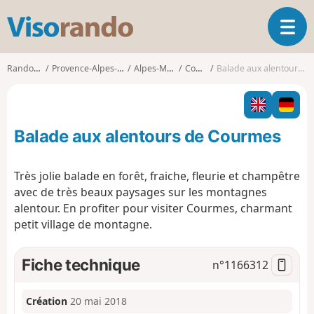
V
O
i
u
s
v
o
Randonnées
Provence-Alpes-Côte d'Azur
Alpes-Maritimes
Courmes
Balade aux alentours de Courmes
r
r
i
a
r
n
l
d
Balade aux alentours de Courmes
a
o
n
a
Très jolie balade en forêt, fraiche, fleurie et champêtre
v
avec de très beaux paysages sur les montagnes
i
alentour. En profiter pour visiter Courmes, charmant
g
petit village de montagne.
a
t
i
Fiche technique
n°
1166312
o
n
Création
20 mai 2018