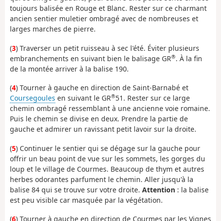
toujours balisée en Rouge et Blanc. Rester sur ce charmant
ancien sentier muletier ombragé avec de nombreuses et
larges marches de pierre.
(
3
) Traverser un petit ruisseau à sec l'été. Éviter plusieurs
®
embranchements en suivant bien le balisage GR
. À la fin
de la montée arriver à la balise 190.
(
4
) Tourner à gauche en direction de Saint-Barnabé et
®
Coursegoules
en suivant le GR
51. Rester sur ce large
chemin ombragé ressemblant à une ancienne voie romaine.
Puis le chemin se divise en deux. Prendre la partie de
gauche et admirer un ravissant petit lavoir sur la droite.
(
5
) Continuer le sentier qui se dégage sur la gauche pour
offrir un beau point de vue sur les sommets, les gorges du
loup et le village de Courmes. Beaucoup de thym et autres
herbes odorantes parfument le chemin. Aller jusqu'à la
balise 84 qui se trouve sur votre droite.
Attention
: la balise
est peu visible car masquée par la végétation.
(
6
) Tourner à gauche en direction de Courmes par les Vignes