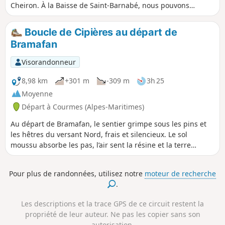
Cheiron. À la Baisse de Saint-Barnabé, nous pouvons
découvrir le magnifique Oratoire de Saint-Jean-Baptiste. Le
retour se fait par le village de Courmes que l'on peut visiter.
Boucle de Cipières au départ de
Bramafan
Visorandonneur
8,98 km
+301 m
-309 m
3h 25
Moyenne
Départ à Courmes (Alpes-Maritimes)
Au départ de Bramafan, le sentier grimpe sous les pins et
les hêtres du versant Nord, frais et silencieux. Le sol
moussu absorbe les pas, l’air sent la résine et la terre
humide. Entre deux rochers clairs, la vue s’ouvre sur la
vallée du Loup et les crêtes du Cheiron. Peu à peu, la forêt
Pour plus de randonnées, utilisez notre
moteur de recherche
se clairsème et les oliviers annoncent Cipières, posé sur son
.
éperon lumineux, après une marche tranquille d’une
dizaine de kilomètres. La descente vers la rivière est calme
Les descriptions et la trace GPS de ce circuit restent la
et parfois le chemin énigmatique, mais on y arrive. Retour
propriété de leur auteur. Ne pas les copier sans son
par le Canal de Foulon.
autorisation.