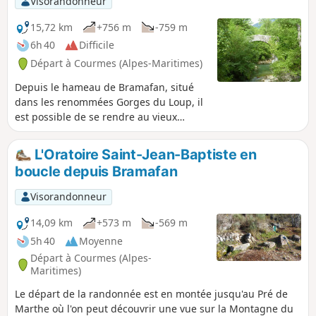
Visorandonneur
15,72 km
+756 m
-759 m
6h 40
Difficile
Départ à Courmes (Alpes-Maritimes)
Depuis le hameau de Bramafan, situé
dans les renommées Gorges du Loup, il
est possible de se rendre au vieux
village de Cipières et à son château par
un chemin principalement ombragé,
L'Oratoire Saint-Jean-Baptiste en
puis de continuer vers le village de
boucle depuis Bramafan
Gréolières avant de revenir à Bramafan
en suivant le cours du Loup.
Visorandonneur
14,09 km
+573 m
-569 m
5h 40
Moyenne
Départ à Courmes (Alpes-
Maritimes)
Le départ de la randonnée est en montée jusqu'au Pré de
Marthe où l'on peut découvrir une vue sur la Montagne du