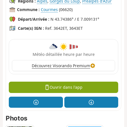
Régions :
Alpes
,
Gorges du Loup
,
Préalpes d'Azur
Commune :
Courmes
(06620)
Départ/Arrivée :
N 43.74386° / E 7.009131°
Carte(s) IGN :
Ref. 3642ET, 3643ET
Météo détaillée heure par heure
Découvrez Visorando Premium
Ouvrir dans l'app
Photos