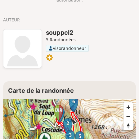
AUTEUR
souppcl2
5 Randonnées
Visorandonneur
Carte de la randonnée
6
1
2
3
5