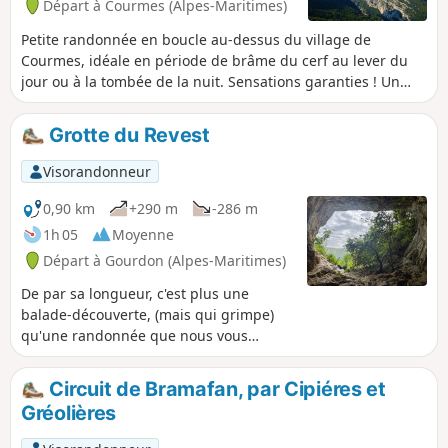
Départ à Courmes (Alpes-Maritimes)
Petite randonnée en boucle au-dessus du village de
Courmes, idéale en période de brâme du cerf au lever du
jour ou à la tombée de la nuit. Sensations garanties ! Un
bref passage sur la plateau Saint-Barnabé permet de
bénéficier d'une belle vue sur le massif du Cheiron au Nord
Grotte du Revest
et le village de Gourdon surplombant les Gorges du Loup
au Sud.
Visorandonneur
0,90 km
+290 m
-286 m
1h 05
Moyenne
Départ à Gourdon (Alpes-Maritimes)
De par sa longueur, c'est plus une
balade-découverte, (mais qui grimpe)
qu'une randonnée que nous vous
proposons. Juste le plaisir de découvrir
l'entrée d'une belle cavité naturelle qui
Circuit de Bramafan, par Cipiéres et
s'ouvre au fond d'un cirque de falaises.
Gréolières