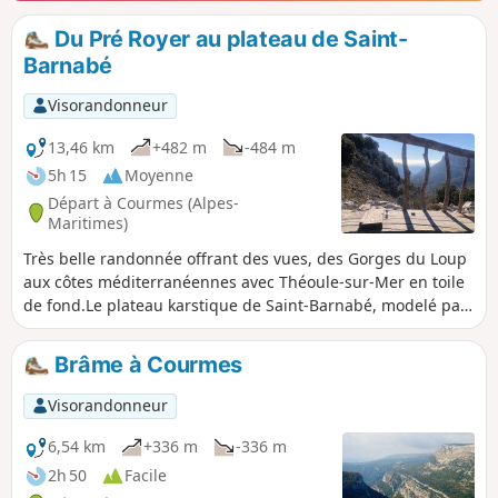
Du Pré Royer au plateau de Saint-
Barnabé
Visorandonneur
13,46 km
+482 m
-484 m
5h 15
Moyenne
Départ à Courmes (Alpes-
Maritimes)
Très belle randonnée offrant des vues, des Gorges du Loup
aux côtes méditerranéennes avec Théoule-sur-Mer en toile
de fond.Le plateau karstique de Saint-Barnabé, modelé par
l'érosion, est essentiellement couvert de landes
caillouteuses
Brâme à Courmes
Visorandonneur
6,54 km
+336 m
-336 m
2h 50
Facile