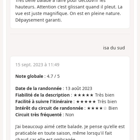
Très belle balade à faire pour découvrir les
hauteurs. Attention c'est glissant quand il pleut. La
vue est juste magnifique. On est en pleine nature.
Dépaysement garanti.
isa du sud
15 sept. 2023 à 11:49
Note globale
:
4.7
/
5
Date de la randonnée
: 13 août 2023
Fiabilité de la description
: ★★★★★ Très bien
Facilité à suivre l'itinéraire
: ★★★★★ Très bien
Intérêt du circuit de randonnée
: ★★★★☆ Bien
Circuit très fréquenté
: Non
J'ai beaucoup aimé cette balade. Je pense qu'elle est
praticable en toute saison, même lorsqu'il fait
chaud car elle est ombragée.