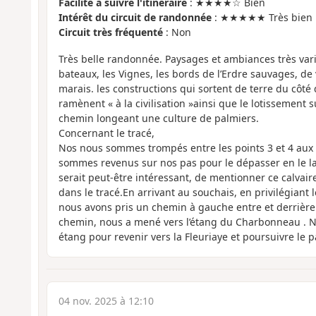
Facilité à suivre l'itinéraire
: ★★★★☆ Bien
Intérêt du circuit de randonnée
: ★★★★★ Très bien
Circuit très fréquenté
: Non
Très belle randonnée. Paysages et ambiances très varié
bateaux, les Vignes, les bords de l’Erdre sauvages, de 
marais. les constructions qui sortent de terre du côté
ramènent « à la civilisation »ainsi que le lotissement su
chemin longeant une culture de palmiers.
Concernant le tracé,
Nos nous sommes trompés entre les points 3 et 4 aux 
sommes revenus sur nos pas pour le dépasser en le lai
serait peut-être intéressant, de mentionner ce calvair
dans le tracé.En arrivant au souchais, en privilégiant l
nous avons pris un chemin à gauche entre et derrière
chemin, nous a mené vers l’étang du Charbonneau . N
étang pour revenir vers la Fleuriaye et poursuivre le 
04 nov. 2025 à 12:10