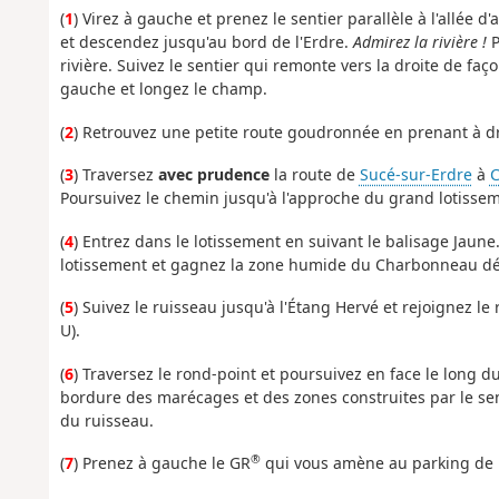
(
1
) Virez à gauche et prenez le sentier parallèle à l'allée 
et descendez jusqu'au bord de l'Erdre.
Admirez la rivière !
P
rivière. Suivez le sentier qui remonte vers la droite de faç
gauche et longez le champ.
(
2
) Retrouvez une petite route goudronnée en prenant à dro
(
3
) Traversez
avec prudence
la route de
Sucé-sur-Erdre
à
C
Poursuivez le chemin jusqu'à l'approche du grand lotisse
(
4
) Entrez dans le lotissement en suivant le balisage Jaun
lotissement et gagnez la zone humide du Charbonneau dé
(
5
) Suivez le ruisseau jusqu'à l'Étang Hervé et rejoignez 
U).
(
6
) Traversez le rond-point et poursuivez en face le long d
bordure des marécages et des zones construites par le sent
du ruisseau.
®
(
7
) Prenez à gauche le GR
qui vous amène au parking de P