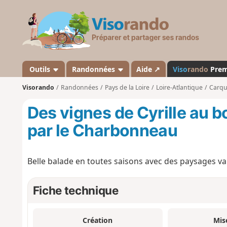
V
i
s
o
r
a
Outils
Randonnées
Aide ↗
Viso
rando
Pre
n
Visorando
Randonnées
Pays de la Loire
Loire-Atlantique
Carqu
d
o
Des vignes de Cyrille au bo
par le Charbonneau
Belle balade en toutes saisons avec des paysages va
Fiche technique
Création
Mis