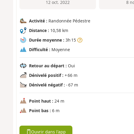
12 oct. 2022
8 n
Activité :
Randonnée Pédestre
Distance :
10,58 km
Durée moyenne :
3h 15
Difficulté :
Moyenne
Retour au départ :
Oui
Dénivelé positif :
+ 66 m
Dénivelé négatif :
- 67 m
Point haut :
24 m
Point bas :
6 m
Ouvrir dans l'app