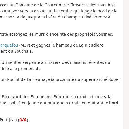
d'accès au Domaine de la Couronnerie. Traversez les sous-bois
oursuivez vers la droite sur le sentier qui longe le bord de la
on assez raide jusqu'à la lisère du champ cultivé. Prenez à
ite et longez les murs d'enceinte des propriétés voisines.
arquefou
(M37) et gagnez le hameau de La Riaudière.
ment du Souchais.
e. Un sentier serpente au travers des maisons récentes du
diée à la promenade.
le rond-point de La Fleuriaye (à proximité du supermarché Super
u Boulevard des Européens. Bifurquez à droite et suivez la
ier balisé en Jaune qui bifurque à droite en quittant le bord
ort Jean (
D/A
).