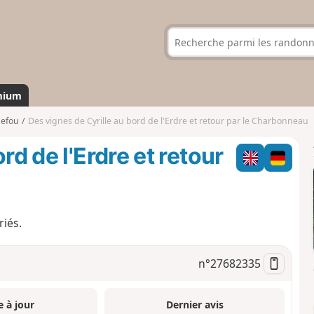
mium
efou
Des vignes de Cyrille au bord de l'Erdre et retour par le Charbonneau
rd de l'Erdre et retour
riés.
n°
27682335
e à jour
Dernier avis