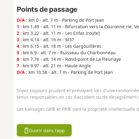
Points de passage
D/A
: km 0 - alt. 7 m - Parking de Port Jean
1
: km 1.49 - alt. 11 m - Bifurcation vers la Couronne rie. Ver
2
: km 3.22 - alt. 11 m - Les Enfas (route)
3
: km 4.14 - alt. 16 m - M37
4
: km 6.15 - alt. 18 m - Les Gargouillères
5
: km 6.9 - alt. 7 m - Ruisseau du Charbonneau
6
: km 7.76 - alt. 14 m - Rond-point de La Fleuriaye
7
: km 9.97 - alt. 21 m - Haute Angle
D/A
: km 10.58 - alt. 7 m - Parking de Port Jean
Soyez toujours prudent et prévoyant lors d'une randonnée. 
tenus responsables en cas d'accident ou de désagrément q
Les balisages GR® et PR® sont la propriété intellectuelle
Ouvrir dans l'app