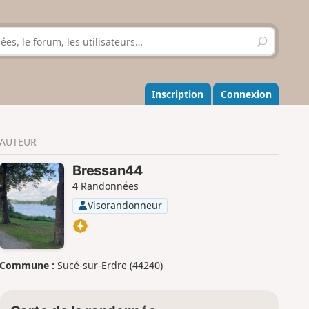
R
e
c
h
e
Inscription
Connexion
r
c
h
AUTEUR
e
r
Bressan44
4 Randonnées
Visorandonneur
Commune :
Sucé-sur-Erdre (44240)