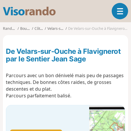
V
O
i
u
s
v
o
Randonnées
Bourgogne
Côte-d'Or
Velars-sur-Ouche
De Velars-sur-Ouche à Flavignerot par le Sentier Jean Sage
r
r
i
a
r
n
De Velars-sur-Ouche à Flavignerot
l
d
a
par le Sentier Jean Sage
o
n
a
Parcours avec un bon dénivelé mais peu de passages
v
i
techniques. De bonnes côtes raides, de grosses
g
descentes et du plat.
a
Parcours parfaitement balisé.
t
i
o
n