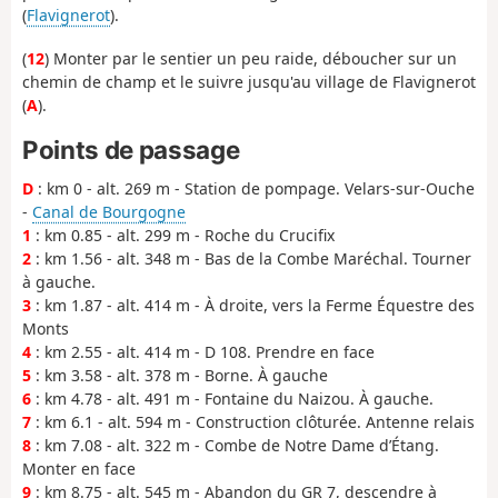
(
Flavignerot
).
(
12
) Monter par le sentier un peu raide, déboucher sur un
chemin de champ et le suivre jusqu'au village de Flavignerot
(
A
).
Points de passage
D
: km 0 - alt. 269 m - Station de pompage. Velars-sur-Ouche
-
Canal de Bourgogne
1
: km 0.85 - alt. 299 m - Roche du Crucifix
2
: km 1.56 - alt. 348 m - Bas de la Combe Maréchal. Tourner
à gauche.
3
: km 1.87 - alt. 414 m - À droite, vers la Ferme Équestre des
Monts
4
: km 2.55 - alt. 414 m - D 108. Prendre en face
5
: km 3.58 - alt. 378 m - Borne. À gauche
6
: km 4.78 - alt. 491 m - Fontaine du Naizou. À gauche.
7
: km 6.1 - alt. 594 m - Construction clôturée. Antenne relais
8
: km 7.08 - alt. 322 m - Combe de Notre Dame d’Étang.
Monter en face
9
: km 8.75 - alt. 545 m - Abandon du GR 7, descendre à