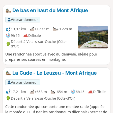
De bas en haut du Mont Afrique
Visorandonneur
19,97 km
+1 232 m
-1 228 m
9h 15
Difficile
Départ à Velars-sur-Ouche (Côte-
d'Or)
Une randonnée sportive avec du dénivelé, idéale pour
préparer ses courses en montagne.
La Cude - Le Leuzeu - Mont Afrique
Visorandonneur
17,21 km
+653 m
-654 m
6h 45
Difficile
Départ à Velars-sur-Ouche (Côte-d'Or)
Cette randonnée qui comporte une montée raide (appelée
la montée du Ouf par les randonneurs dijonnais) permet de