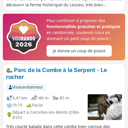
découvrir la ferme historique du Leuzeu, très bien
aménagée pour les randonneurs, et le Mont Afrique, un des
points culminants de Côte d'Or.
Pour continuer à proposer des
fonctionnalités gratuites et pratiques
en randonnée, soutenez-nous en
donnant un petit coup de pouce !
Je donne un coup de pouce
Parc de la Combe à la Serpent - Le
rucher
Visorandonneur
3,47 km
+86 m
-85 m
1h 15
Facile
Départ à Corcelles-les-Monts (Côte-
d'Or)
Très courte balade dans cette combe bien connue des