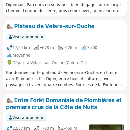
Dijonnais. Parcours en sous-bois bien dégagé sur un large
chemin. Longue descente, puis retour avec, au niveau du
rucher, une courte montée bien pentue. Très bon balisage.
Plusieurs autres itinéraires sont proposés sur place.
Plateau de Velars-sur-Ouche
Visorandonneur
17,64 km
+678 m
-676 m
7h 00
Moyenne
Départ à Velars-sur-Ouche (Côte-d'Or)
Randonnée sur le plateau de Velars-sur-Ouche, en limite
avec Plombières-lès-Dijon, entre bois et cultures, avec
passages à travers quatre combes. Sources de la Fontenotte
et de la Tuilerie sur l'itinéraire.
Entre Forêt Domaniale de Plombières et
premiers crus de la Côte de Nuits
Visorandonneur
22,87 km
+700 m
-469 m