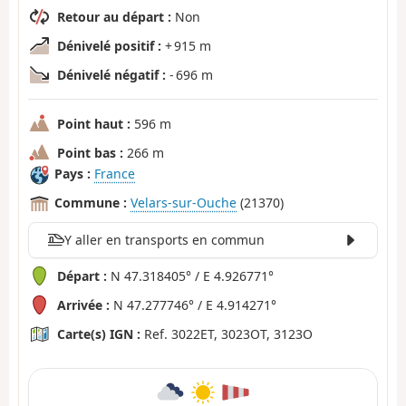
Retour au départ :
Non
Dénivelé positif :
+ 915 m
Dénivelé négatif :
- 696 m
Point haut :
596 m
Point bas :
266 m
Pays :
France
Commune :
Velars-sur-Ouche
(21370)
Y aller en transports en commun
Départ :
N 47.318405° / E 4.926771°
Arrivée :
N 47.277746° / E 4.914271°
Carte(s) IGN :
Ref. 3022ET, 3023OT, 3123O