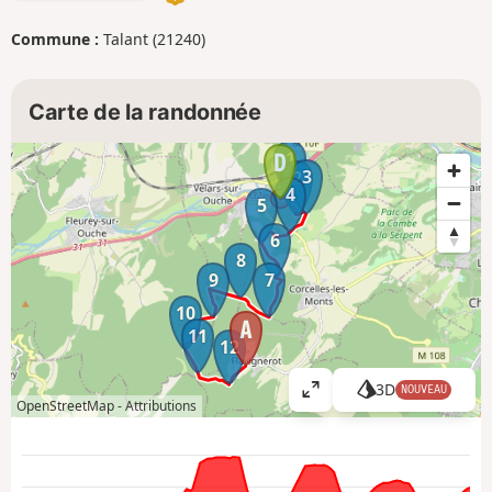
Commune :
Talant (21240)
Carte de la randonnée
1
3
2
4
5
6
8
9
7
10
11
12
3D
NOUVEAU
A
OpenStreetMap -
Attributions
ff
i
c
h