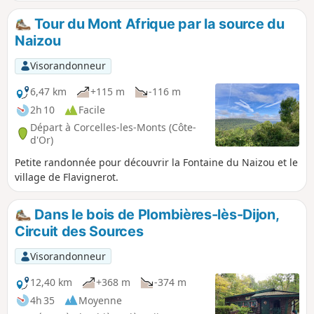
très belles vues sur le Dijonnais et la vallée de l'Ouche. Très
sympathique à faire par nuit de pleine lune.
Tour du Mont Afrique par la source du
Naizou
Visorandonneur
6,47 km
+115 m
-116 m
2h 10
Facile
Départ à Corcelles-les-Monts (Côte-
d'Or)
Petite randonnée pour découvrir la Fontaine du Naizou et le
village de Flavignerot.
Dans le bois de Plombières-lès-Dijon,
Circuit des Sources
Visorandonneur
12,40 km
+368 m
-374 m
4h 35
Moyenne