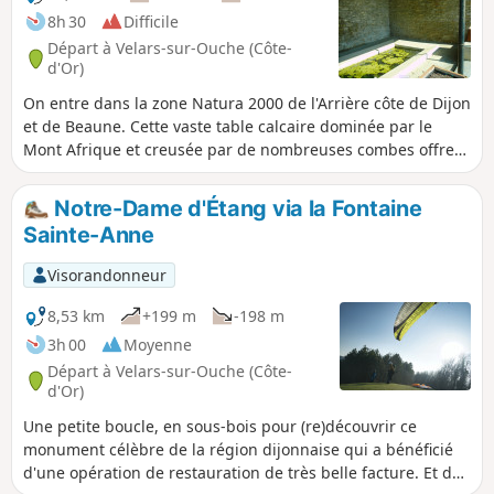
8h 30
Difficile
Départ à Velars-sur-Ouche (Côte-
d'Or)
On entre dans la zone Natura 2000 de l'Arrière côte de Dijon
et de Beaune. Cette vaste table calcaire dominée par le
Mont Afrique et creusée par de nombreuses combes offre
des panoramas sur la vallée de l'Ouche, le Dijonnais, les
chaînons du Jura et le Mont Blanc. La mosaïque des climats
Notre-Dame d'Étang via la Fontaine
du vignoble de Bourgogne, inscrits au patrimoine mondial
Sainte-Anne
de l'UNESCO, est clairement lisible dans le paysage.
Visorandonneur
8,53 km
+199 m
-198 m
3h 00
Moyenne
Départ à Velars-sur-Ouche (Côte-
d'Or)
Une petite boucle, en sous-bois pour (re)découvrir ce
monument célèbre de la région dijonnaise qui a bénéficié
d'une opération de restauration de très belle facture. Et de