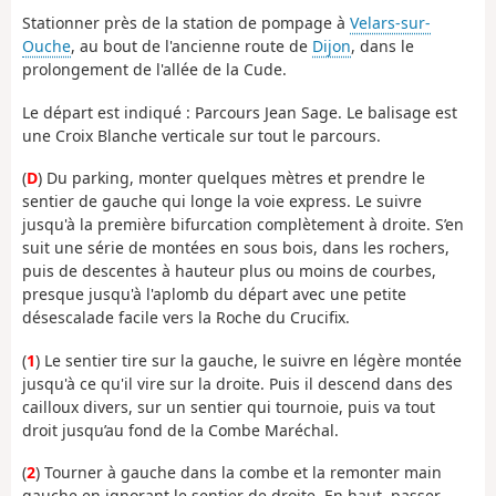
Stationner près de la station de pompage à
Velars-sur-
Ouche
, au bout de l'ancienne route de
Dijon
, dans le
prolongement de l'allée de la Cude.
Le départ est indiqué : Parcours Jean Sage. Le balisage est
une Croix Blanche verticale sur tout le parcours.
(
D
) Du parking, monter quelques mètres et prendre le
sentier de gauche qui longe la voie express. Le suivre
jusqu'à la première bifurcation complètement à droite. S’en
suit une série de montées en sous bois, dans les rochers,
puis de descentes à hauteur plus ou moins de courbes,
presque jusqu'à l'aplomb du départ avec une petite
désescalade facile vers la Roche du Crucifix.
(
1
) Le sentier tire sur la gauche, le suivre en légère montée
jusqu'à ce qu'il vire sur la droite. Puis il descend dans des
cailloux divers, sur un sentier qui tournoie, puis va tout
droit jusqu’au fond de la Combe Maréchal.
(
2
) Tourner à gauche dans la combe et la remonter main
gauche en ignorant le sentier de droite. En haut, passer