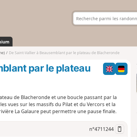
mium
me)
De Saint-Vallier à Beausemblant par le plateau de Blacheronde
blant par le plateau
lateau de Blacheronde et une boucle passant par la
s vues sur les massifs du Pilat et du Vercors et la
rivière La Galaure peut permettre une pause finale.
n°
4711244