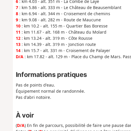
6
: km 4.03 - alt. 351 m - La Combe de Laye
7
: km 5.86 - alt. 333 m - Le Château de Beausemblant
8
: km 6.94 - alt. 344 m - Croisement de chemins
9
: km 9.08 - alt. 282 m - Route de Maucune
10
: km 10.2 - alt. 155 m - Quartier Bas Boresse
11
: km 11.67 - alt. 168 m - Château du Molard
12
: km 13.24 - alt. 319 m - Côte Rousse
13
: km 14.39 - alt. 319 m - Jonction route
14
: km 15.7 - alt. 331 m - Croisement de Palayer
D/A
: km 17.82 - alt. 129 m - Place du Champ de Mars. Pass
Informations pratiques
Pas de points d'eau.
Équipement normal de randonnée.
Pas d'abri notoire.
À voir
(
D/A
) En fin de parcours, possibilité de faire une pause da