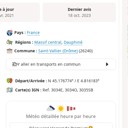
e à jour
Dernier avis
vr. 2021
18 oct. 2023
Pays :
France
Régions :
Massif central
,
Dauphiné
Commune :
Saint-Vallier (Drôme)
(26240)
Y aller en transports en commun
Départ/Arrivée :
N 45.176774° / E 4.816183°
Carte(s) IGN :
Ref. 3034E, 3034O, 3035SB
Météo détaillée heure par heure