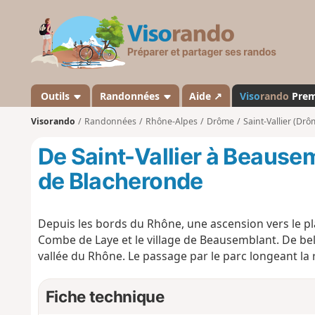
V
i
s
o
r
a
Outils
Randonnées
Aide ↗
Viso
rando
Pre
n
Visorando
Randonnées
Rhône-Alpes
Drôme
Saint-Vallier (Drô
d
o
De Saint-Vallier à Beausem
de Blacheronde
Depuis les bords du Rhône, une ascension vers le p
Combe de Laye et le village de Beausemblant. De belle
vallée du Rhône. Le passage par le parc longeant la 
Fiche technique