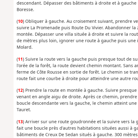
descendant. Dépasser des bâtiments à droite et à gauche 
Boresse.
(
10
) Obliquer à gauche. Au croisement suivant, prendre ve
suivre La Promenade puis Route Du Vivier. Abandonner la z
montée. Dépasser une villa située à droite et suivre la rou
de mètres plus loin, ignorer une route à gauche puis une 
Molard.
(
11
) Suivre la route vers la gauche puis presque tout de 
l'orée de la forêt, la route devient chemin montant. Sans 
ferme de Côte Rousse en sortie de forêt. Le chemin se trans
route fait une courbe à droite pour atteindre une autre r
(
12
) Prendre la route en montée à gauche. Suivre presque 
venant en angle aigu de droite. Après ce chemin, prendr
boucle descendante vers la gauche, le chemin atteint une 
Tauret.
(
13
) Arriver sur une route goudronnée et la suivre vers la
fait une boucle près d'autres habitations situées aussi à g
bâtiments de Creux De Sedan situés à gauche. 300 mètres a