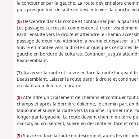
la contourner par la gauche. La route devient alors chemin.
puis presque tout de suite en descente vers la gauche en 
(
6
) Descendre dans la combe et contourner par la gauche 
Les passages successifs commencent à tracer visiblement
Partir ensuite vers la droite et atteindre le chemin access
passage de deux rus. Atteindre la prairie et dépasser la cl
Suivre en montée vers la droite sur quelques centaines de
gauche en bordure de cultures. Continuer jusqu'à atteind
Beausemblant.
(
7
) Traverser la route et suivre en face la route longeant l
Beausemblant. Laisser la route partir à droite et continuer
en filant au milieu de la prairie.
(
8
) Atteindre un croisement de chemins et continuer tout d
champs et après la dernière éolienne, le chemin part en d
Maucune et suivre la route vers la gauche. Ignorer une rou
longer par la gauche. La route devient chemin en terre pu
maison, au croisement, suivre en descente en face et retr
(
9
) Suivre en face la route en descente et après les derniè