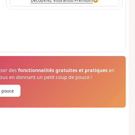
Découvrez Visorando Premium
oser des
fonctionnalités gratuites et pratiques
en
us en donnant un petit coup de pouce !
e pouce