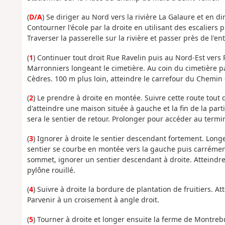
(
D/A
) Se diriger au Nord vers la rivière La Galaure et en d
Contourner l'école par la droite en utilisant des escaliers p
Traverser la passerelle sur la rivière et passer près de l'en
(
1
) Continuer tout droit Rue Ravelin puis au Nord-Est ver
Marronniers longeant le cimetière. Au coin du cimetière p
Cèdres. 100 m plus loin, atteindre le carrefour du Chemin 
(
2
) Le prendre à droite en montée. Suivre cette route tout 
d'atteindre une maison située à gauche et la fin de la pa
sera le sentier de retour. Prolonger pour accéder au termin
(
3
) Ignorer à droite le sentier descendant fortement. Longer
sentier se courbe en montée vers la gauche puis carrément 
sommet, ignorer un sentier descendant à droite. Atteindre 
pylône rouillé.
(
4
) Suivre à droite la bordure de plantation de fruitiers. At
Parvenir à un croisement à angle droit.
(
5
) Tourner à droite et longer ensuite la ferme de Montreb