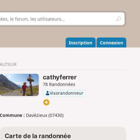
R
e
c
h
e
Inscription
Connexion
r
c
h
AUTEUR
e
r
cathyferrer
78 Randonnées
Visorandonneur
Commune :
Davézieux (07430)
Carte de la randonnée