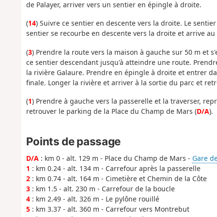
de Palayer, arriver vers un sentier en épingle à droite.
(
14
) Suivre ce sentier en descente vers la droite. Le sentie
sentier se recourbe en descente vers la droite et arrive a
(
3
) Prendre la route vers la maison à gauche sur 50 m et s
ce sentier descendant jusqu'à atteindre une route. Prendre
la rivière Galaure. Prendre en épingle à droite et entrer da
finale. Longer la rivière et arriver à la sortie du parc et ret
(
1
) Prendre à gauche vers la passerelle et la traverser, re
retrouver le parking de la Place du Champ de Mars (
D/A
).
Points de passage
D/A
: km 0 - alt. 129 m - Place du Champ de Mars -
Gare de
1
: km 0.24 - alt. 134 m - Carrefour après la passerelle
2
: km 0.74 - alt. 164 m - Cimetière et Chemin de la Côte
3
: km 1.5 - alt. 230 m - Carrefour de la boucle
4
: km 2.49 - alt. 326 m - Le pylône rouillé
5
: km 3.37 - alt. 360 m - Carrefour vers Montrebut