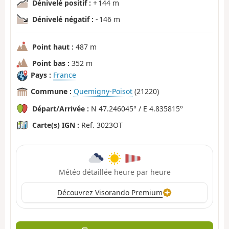
Dénivelé positif :
+ 144 m
Dénivelé négatif :
- 146 m
Point haut :
487 m
Point bas :
352 m
Pays :
France
Commune :
Quemigny-Poisot
(21220)
Départ/Arrivée :
N 47.246045° / E 4.835815°
Carte(s) IGN :
Ref. 3023OT
Météo détaillée heure par heure
Découvrez Visorando Premium