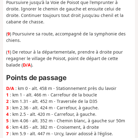
Poursuivre jusqu'à la Voie de Poisot que l'emprunter à
droite. Ignorer le chemin de gauche et ensuite celui de
droite. Continuer toujours tout droit jusqu'au chenil et la
cabane de chasse.
(
9
) Poursuivre sa route, accompagné de la symphonie des
chiens.
(
1
) De retour à la départementale, prendre à droite pour
regagner le village de Poisot, point de départ de cette
balade (
D/A
).
Points de passage
D/A
: km 0 - alt. 458 m - Stationnement près du lavoir
1
: km 1 - alt. 466 m - Carrefour de la boucle
2
: km 1.31 - alt. 452 m - Traversée de la D35
3
: km 2.36 - alt. 424 m - Carrefour, à gauche.
4
: km 2.5 - alt. 420 m - Carrefour, à gauche.
5
: km 4.06 - alt. 352 m - Chemin blanc, à gauche sur 50m
6
: km 4.85 - alt. 382 m - Croisement, à droite
7
: km 5.9 - alt. 447 m - Urcy, lavoir adossé à l'église.