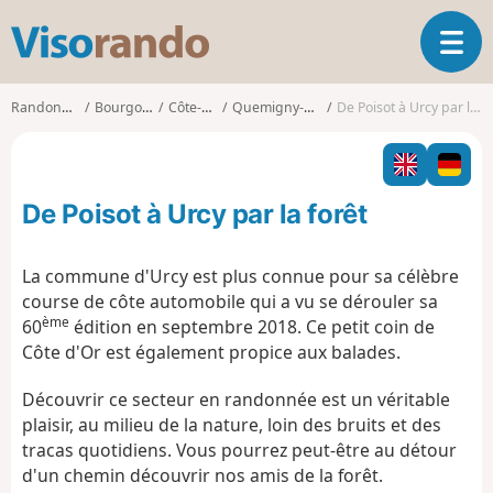
V
O
i
u
s
v
o
Randonnées
Bourgogne
Côte-d'Or
Quemigny-Poisot
De Poisot à Urcy par la forêt
r
r
i
a
r
n
l
d
De Poisot à Urcy par la forêt
a
o
n
a
La commune d'Urcy est plus connue pour sa célèbre
v
course de côte automobile qui a vu se dérouler sa
i
ème
60
édition en septembre 2018. Ce petit coin de
g
Côte d'Or est également propice aux balades.
a
t
Découvrir ce secteur en randonnée est un véritable
i
o
plaisir, au milieu de la nature, loin des bruits et des
n
tracas quotidiens. Vous pourrez peut-être au détour
d'un chemin découvrir nos amis de la forêt.