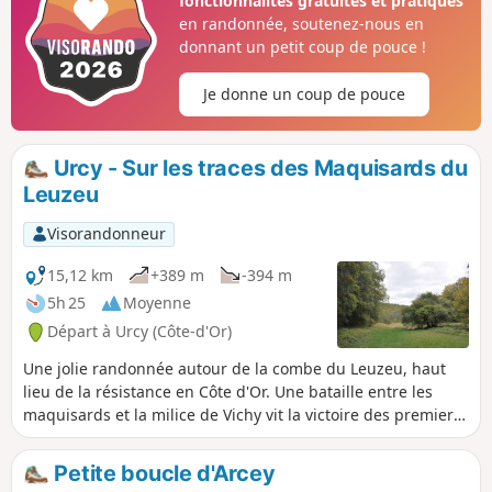
fonctionnalités gratuites et pratiques
en randonnée, soutenez-nous en
donnant un petit coup de pouce !
Je donne un coup de pouce
Urcy - Sur les traces des Maquisards du
Leuzeu
Visorandonneur
15,12 km
+389 m
-394 m
5h 25
Moyenne
Départ à Urcy (Côte-d'Or)
Une jolie randonnée autour de la combe du Leuzeu, haut
lieu de la résistance en Côte d'Or. Une bataille entre les
maquisards et la milice de Vichy vit la victoire des premiers
en Juillet 1944.
Petite boucle d'Arcey