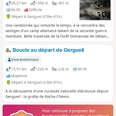
20,27 km
+358 m
-367 m
6h 50
Difficile
Départ à Gergueil (Côte-d'Or)
Une randonnée qui remonte le temps, à la rencontre des
vestiges d'un camp allemand datant de la seconde guerre
mondiale. Belle traversée de la Forêt Domaniale de Détain-
Gergueil avec une grotte accessible.
Boucle au départ de Gergueil
Visorandonneur
13,57 km
+226 m
-226 m
4h 30
Moyenne
Départ à Gergueil (Côte-d'Or)
À la découverte d'une curiosité naturelle méconnue depuis
Gergueil : la grotte de Roche Chèvre.
Pour continuer à proposer des