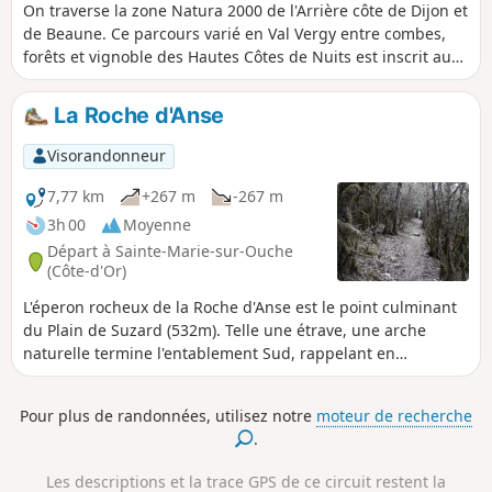
On traverse la zone Natura 2000 de l'Arrière côte de Dijon et
de Beaune. Ce parcours varié en Val Vergy entre combes,
forêts et vignoble des Hautes Côtes de Nuits est inscrit au
patrimoine mondial de l'UNESCO au titre de paysage
culturel des Climats du vignoble de Bourgogne. Les ruines
La Roche d'Anse
du plus puissant château-fort de la région offrent des
panoramas sur les Forêts Domaniales de Mantuan et de
Visorandonneur
Détain-Gergueil. Chaque village traversé possède son lavoir.
7,77 km
+267 m
-267 m
3h 00
Moyenne
Départ à Sainte-Marie-sur-Ouche
(Côte-d'Or)
L'éperon rocheux de la Roche d'Anse est le point culminant
du Plain de Suzard (532m). Telle une étrave, une arche
naturelle termine l'entablement Sud, rappelant en
réduction celle de la falaise d’Étretat.
Pour plus de randonnées, utilisez notre
moteur de recherche
.
Les descriptions et la trace GPS de ce circuit restent la