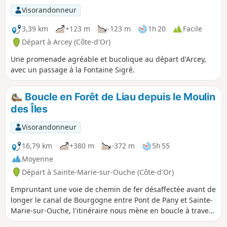
Visorandonneur
3,39 km
+123 m
-123 m
1h 20
Facile
Départ à Arcey (Côte-d'Or)
Une promenade agréable et bucolique au départ d'Arcey,
avec un passage à la Fontaine Sigré.
Boucle en Forêt de Liau depuis le Moulin
des Îles
Visorandonneur
16,79 km
+380 m
-372 m
5h 55
Moyenne
Départ à Sainte-Marie-sur-Ouche (Côte-d'Or)
Empruntant une voie de chemin de fer désaffectée avant de
longer le canal de Bourgogne entre Pont de Pany et Sainte-
Marie-sur-Ouche, l'itinéraire nous mène en boucle à travers
la Forêt de Liau, en passant par Arcey,