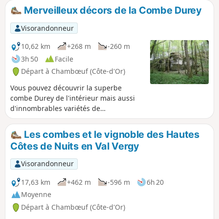
Merveilleux décors de la Combe Durey
Visorandonneur
10,62 km
+268 m
-260 m
3h 50
Facile
Départ à Chambœuf (Côte-d'Or)
Vous pouvez découvrir la superbe
combe Durey de l'intérieur mais aussi
d'innombrables variétés de
champignons.
Les combes et le vignoble des Hautes
Côtes de Nuits en Val Vergy
Visorandonneur
17,63 km
+462 m
-596 m
6h 20
Moyenne
Départ à Chambœuf (Côte-d'Or)