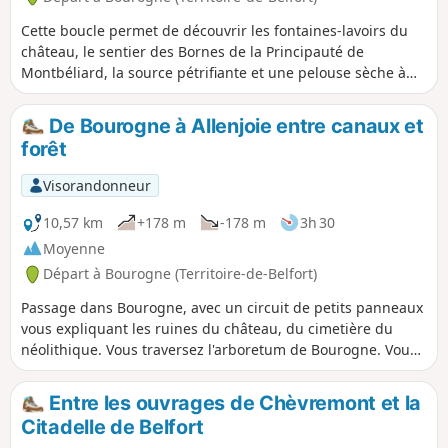
Cette boucle permet de découvrir les fontaines-lavoirs du
château, le sentier des Bornes de la Principauté de
Montbéliard, la source pétrifiante et une pelouse sèche à
orchidées. Ce circuit est balisé.
De Bourogne à Allenjoie entre canaux et
forêt
Visorandonneur
10,57 km
+178 m
-178 m
3h 30
Moyenne
Départ à Bourogne (Territoire-de-Belfort)
Passage dans Bourogne, avec un circuit de petits panneaux
vous expliquant les ruines du château, du cimetière du
néolithique. Vous traversez l'arboretum de Bourogne. Vous
rentrez ensuite dans les forêts de pins jusqu'à rejoindre le
canal et vous emprunterez la piste cyclable jusqu'à
Entre les ouvrages de Chèvremont et la
Allenjoie. Une traversée du village pour remonter enfin en
Citadelle de Belfort
forêt avant de rejoindre le Sentier des Bornes qui sépare