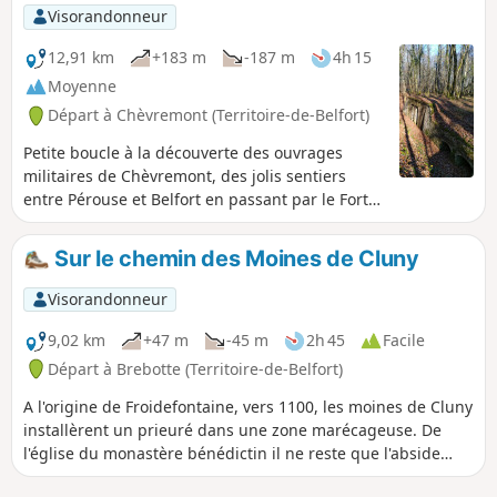
l'ancien Comté de Montbéliard.
Visorandonneur
12,91 km
+183 m
-187 m
4h 15
Moyenne
Départ à Chèvremont (Territoire-de-Belfort)
Petite boucle à la découverte des ouvrages
militaires de Chèvremont, des jolis sentiers
entre Pérouse et Belfort en passant par le Fort
de la Justice et avec vue sur la Citadelle de
Belfort et la ville depuis les hauteurs.
Sur le chemin des Moines de Cluny
Visorandonneur
9,02 km
+47 m
-45 m
2h 45
Facile
Départ à Brebotte (Territoire-de-Belfort)
A l'origine de Froidefontaine, vers 1100, les moines de Cluny
installèrent un prieuré dans une zone marécageuse. De
l'église du monastère bénédictin il ne reste que l'abside
romane datant du XIIe siècle. Sur la corniche on peut