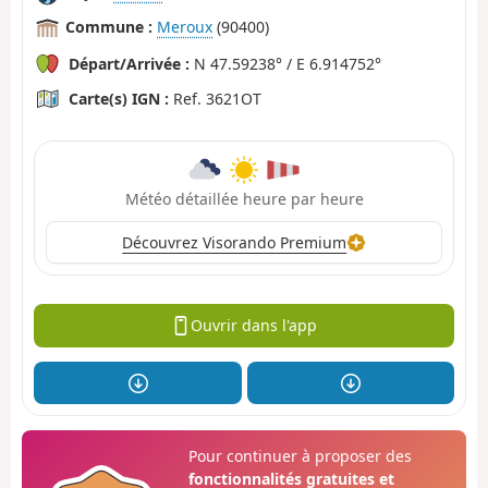
Commune :
Meroux
(90400)
Départ/Arrivée :
N 47.59238° / E 6.914752°
Carte(s) IGN :
Ref. 3621OT
Météo détaillée heure par heure
Découvrez Visorando Premium
Ouvrir dans l'app
Pour continuer à proposer des
fonctionnalités gratuites et