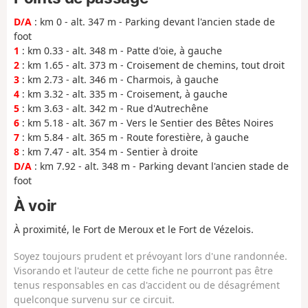
D/A
: km 0 - alt. 347 m - Parking devant l'ancien stade de
foot
1
: km 0.33 - alt. 348 m - Patte d'oie, à gauche
2
: km 1.65 - alt. 373 m - Croisement de chemins, tout droit
3
: km 2.73 - alt. 346 m - Charmois, à gauche
4
: km 3.32 - alt. 335 m - Croisement, à gauche
5
: km 3.63 - alt. 342 m - Rue d'Autrechêne
6
: km 5.18 - alt. 367 m - Vers le Sentier des Bêtes Noires
7
: km 5.84 - alt. 365 m - Route forestière, à gauche
8
: km 7.47 - alt. 354 m - Sentier à droite
D/A
: km 7.92 - alt. 348 m - Parking devant l'ancien stade de
foot
À voir
À proximité, le Fort de Meroux et le Fort de Vézelois.
Soyez toujours prudent et prévoyant lors d'une randonnée.
Visorando et l'auteur de cette fiche ne pourront pas être
tenus responsables en cas d'accident ou de désagrément
quelconque survenu sur ce circuit.