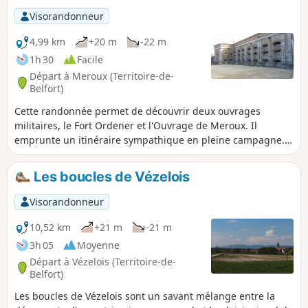
Visorandonneur
4,99 km
+20 m
-22 m
1h 30
Facile
Départ à Meroux (Territoire-de-
Belfort)
Cette randonnée permet de découvrir deux ouvrages
militaires, le Fort Ordener et l'Ouvrage de Meroux. Il
emprunte un itinéraire sympathique en pleine campagne. Il
est balisé par un Disque Rouge.
Les boucles de Vézelois
Visorandonneur
10,52 km
+21 m
-21 m
3h 05
Moyenne
Départ à Vézelois (Territoire-de-
Belfort)
Les boucles de Vézelois sont un savant mélange entre la