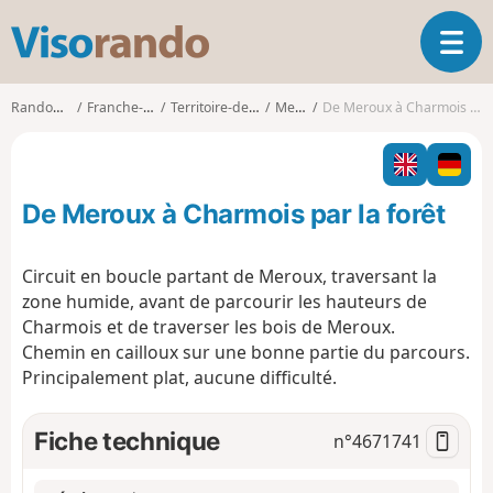
V
O
i
u
s
v
o
Randonnées
Franche-Comté
Territoire-de-Belfort
Meroux
De Meroux à Charmois par la forêt
r
r
i
a
r
n
l
d
De Meroux à Charmois par la forêt
a
o
n
a
Circuit en boucle partant de Meroux, traversant la
v
zone humide, avant de parcourir les hauteurs de
i
Charmois et de traverser les bois de Meroux.
g
Chemin en cailloux sur une bonne partie du parcours.
a
t
Principalement plat, aucune difficulté.
i
o
Fiche technique
n°
4671741
n