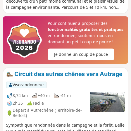
découverte d'un patrimoine communal et le plaisir visuel de
la campagne environnante. Parcours de 5 et 10 km, non
balisés.
Pour continuer à proposer des
fonctionnalités gratuites et pratiques
en randonnée, soutenez-nous en
donnant un petit coup de pouce !
Je donne un coup de pouce
Circuit des autres chênes vers Autrage
Visorandonneur
8,74 km
+40 m
-41 m
2h 35
Facile
Départ à Autrechêne (Territoire-de-
Belfort)
Sympathique randonnée dans la campagne et la forêt. Belle