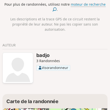
apercevoir trois têtes humaines. Les pierres tombales
Pour plus de randonnées, utilisez notre
moteur de recherche
situées de chaque coté du portail datent de 1750. Le
.
presbytère juste à côté de l'église est remarquable par ses
dimensions.
Les descriptions et la trace GPS de ce circuit restent la
propriété de leur auteur. Ne pas les copier sans son
autorisation.
AUTEUR
badjo
3 Randonnées
Visorandonneur
Carte de la randonnée