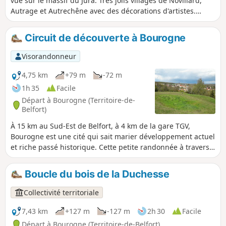
vue sur le massif du Jura. Très jolis villages de Novillard,
Autrage et Autrechêne avec des décorations d'artistes.
Facilement accessible à une dizaine de kilomètres au Sud-
Est de Belfort. Cette randonnée est balisée.
Circuit de découverte à Bourogne
Visorandonneur
4,75 km
+79 m
-72 m
1h 35
Facile
Départ à Bourogne (Territoire-de-
Belfort)
À 15 km au Sud-Est de Belfort, à 4 km de la gare TGV,
Bourogne est une cité qui sait marier développement actuel
et riche passé historique. Cette petite randonnée à travers
le village et la forêt vous permettra de découvrir un riche
passé patrimonial avec plusieurs beaux bâtiments, de
Boucle du bois de la Duchesse
superbes fontaines ainsi que les ruines du château. Des
panneaux descriptifs permettent d'apprécier ces richesses.
Collectivité territoriale
Autre particularité du circuit : la source pétrifiante.
7,43 km
+127 m
-127 m
2h 30
Facile
Départ à Bourogne (Territoire-de-Belfort)