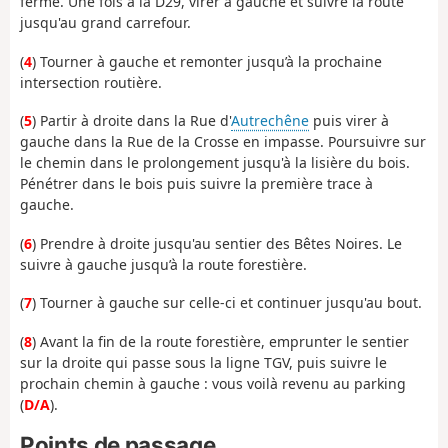
ferme. Une fois à la D29, virer à gauche et suivre la route
jusqu'au grand carrefour.
(
4
) Tourner à gauche et remonter jusqu’à la prochaine
intersection routière.
(
5
) Partir à droite dans la Rue d'
Autrechêne
puis virer à
gauche dans la Rue de la Crosse en impasse. Poursuivre sur
le chemin dans le prolongement jusqu'à la lisière du bois.
Pénétrer dans le bois puis suivre la première trace à
gauche.
(
6
) Prendre à droite jusqu'au sentier des Bêtes Noires. Le
suivre à gauche jusqu’à la route forestière.
(
7
) Tourner à gauche sur celle-ci et continuer jusqu'au bout.
(
8
) Avant la fin de la route forestière, emprunter le sentier
sur la droite qui passe sous la ligne TGV, puis suivre le
prochain chemin à gauche : vous voilà revenu au parking
(
D/A
).
Points de passage