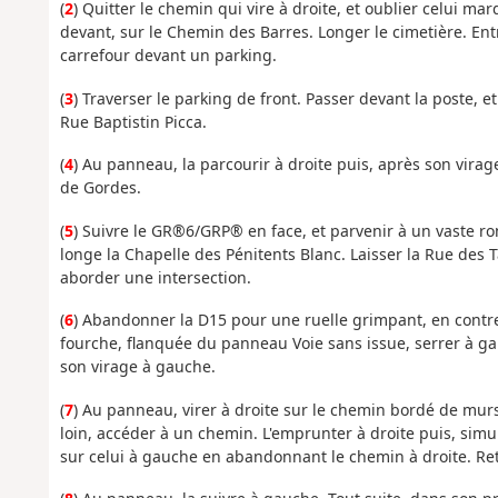
(
2
) Quitter le chemin qui vire à droite, et oublier celui m
devant, sur le Chemin des Barres. Longer le cimetière. Ent
carrefour devant un parking.
(
3
) Traverser le parking de front. Passer devant la poste, 
Rue Baptistin Picca.
(
4
) Au panneau, la parcourir à droite puis, après son virage
de Gordes.
(
5
) Suivre le GR®6/GRP® en face, et parvenir à un vaste r
longe la Chapelle des Pénitents Blanc. Laisser la Rue des 
aborder une intersection.
(
6
) Abandonner la D15 pour une ruelle grimpant, en contrese
fourche, flanquée du panneau Voie sans issue, serrer à gau
son virage à gauche.
(
7
) Au panneau, virer à droite sur le chemin bordé de murs
loin, accéder à un chemin. L'emprunter à droite puis, simul
sur celui à gauche en abandonnant le chemin à droite. Ret