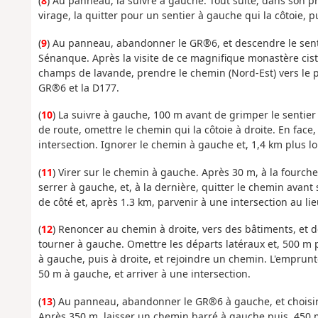
(
8
) Au panneau, la suivre à gauche. Tout suite, dans son p
virage, la quitter pour un sentier à gauche qui la côtoie, pu
(
9
) Au panneau, abandonner le GR®6, et descendre le senti
Sénanque. Après la visite de ce magnifique monastère cist
champs de lavande, prendre le chemin (Nord-Est) vers le pa
GR®6 et la D177.
(
10
) La suivre à gauche, 100 m avant de grimper le sentier à
de route, omettre le chemin qui la côtoie à droite. En fac
intersection. Ignorer le chemin à gauche et, 1,4 km plus lo
(
11
) Virer sur le chemin à gauche. Après 30 m, à la fourche,
serrer à gauche, et, à la dernière, quitter le chemin avan
de côté et, après 1.3 km, parvenir à une intersection au li
(
12
) Renoncer au chemin à droite, vers des bâtiments, et de
tourner à gauche. Omettre les départs latéraux et, 500 m p
à gauche, puis à droite, et rejoindre un chemin. L'emprunte
50 m à gauche, et arriver à une intersection.
(
13
) Au panneau, abandonner le GR®6 à gauche, et choisir l
Après 350 m, laisser un chemin barré à gauche puis, 450 m