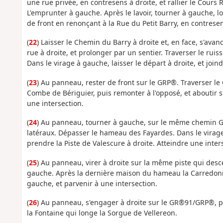
une rue privée, en contresens à droite, et rallier le Cours 
L'emprunter à gauche. Après le lavoir, tourner à gauche, l
de front en renonçant à la Rue du Petit Barry, en contresen
(
22
) Laisser le Chemin du Barry à droite et, en face, s'ava
rue à droite, et prolonger par un sentier. Traverser le ruiss
Dans le virage à gauche, laisser le départ à droite, et joi
(
23
) Au panneau, rester de front sur le GRP®. Traverser le
Combe de Bériguier, puis remonter à l'opposé, et aboutir 
une intersection.
(
24
) Au panneau, tourner à gauche, sur le même chemin GR
latéraux. Dépasser le hameau des Fayardes. Dans le virage 
prendre la Piste de Valescure à droite. Atteindre une inte
(
25
) Au panneau, virer à droite sur la même piste qui desc
gauche. Après la dernière maison du hameau la Carredonne
gauche, et parvenir à une intersection.
(
26
) Au panneau, s'engager à droite sur le GR®91/GRP®, 
la Fontaine qui longe la Sorgue de Vellereon.