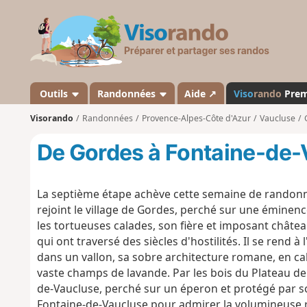
V
i
s
o
r
a
Outils
Randonnées
Aide ↗
Viso
rando
Pre
n
Visorando
Randonnées
Provence-Alpes-Côte d'Azur
Vaucluse
d
o
De Gordes à Fontaine-de-
La septième étape achève cette semaine de randonné
rejoint le village de Gordes, perché sur une éminenc
les tortueuses calades, son fière et imposant châte
qui ont traversé des siècles d'hostilités. Il se rend
dans un vallon, sa sobre architecture romane, en calc
vaste champs de lavande. Par les bois du Plateau de 
de-Vaucluse, perché sur un éperon et protégé par so
Fontaine-de-Vaucluse pour admirer la volumineuse r