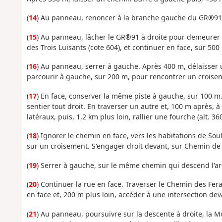
(
14
) Au panneau, renoncer à la branche gauche du GR®91, e
(
15
) Au panneau, lâcher le GR®91 à droite pour demeurer s
des Trois Luisants (cote 604), et continuer en face, sur 500
(
16
) Au panneau, serrer à gauche. Après 400 m, délaisser u
parcourir à gauche, sur 200 m, pour rencontrer un croise
(
17
) En face, conserver la même piste à gauche, sur 100 m. 
sentier tout droit. En traverser un autre et, 100 m après, 
latéraux, puis, 1,2 km plus loin, rallier une fourche (alt. 36
(
18
) Ignorer le chemin en face, vers les habitations de Soul
sur un croisement. S'engager droit devant, sur Chemin de 
(
19
) Serrer à gauche, sur le même chemin qui descend l'arê
(
20
) Continuer la rue en face. Traverser le Chemin des Fe
en face et, 200 m plus loin, accéder à une intersection dev
(
21
) Au panneau, poursuivre sur la descente à droite, la 