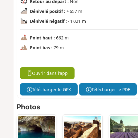
Retour au départ :
Non
Dénivelé positif :
+ 657 m
Dénivelé négatif :
- 1 021 m
Point haut :
662 m
Point bas :
79 m
Ouvrir dans l'app
Télécharger le GPX
Télécharger le PDF
Photos