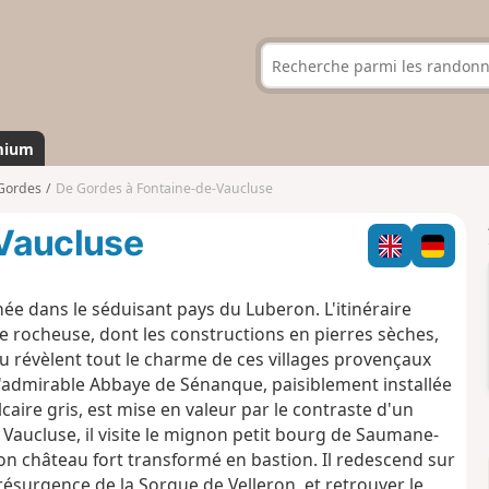
mium
Gordes
De Gordes à Fontaine-de-Vaucluse
Vaucluse
e dans le séduisant pays du Luberon. L'itinéraire
e rocheuse, dont les constructions en pierres sèches,
au révèlent tout le charme de ces villages provençaux
 à l'admirable Abbaye de Sénanque, paisiblement installée
aire gris, est mise en valeur par le contraste d'un
Vaucluse, il visite le mignon petit bourg de Saumane-
n château fort transformé en bastion. Il redescend sur
ésurgence de la Sorgue de Velleron, et retrouver le