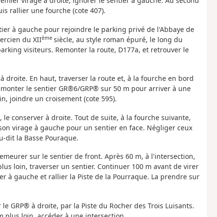
remier virage à droite, ignorer le sentier à gauche. Au second
is rallier une fourche (cote 407).
er à gauche pour rejoindre le parking privé de l'Abbaye de
ème
ercien du XII
siècle, au style roman épuré, le long du
rking visiteurs. Remonter la route, D177a, et retrouver le
 droite. En haut, traverser la route et, à la fourche en bord
e, monter le sentier GR®6/GRP® sur 50 m pour arriver à une
in, joindre un croisement (cote 595).
 le conserver à droite. Tout de suite, à la fourche suivante,
t son virage à gauche pour un sentier en face. Négliger ceux
eu-dit la Basse Pouraque.
meurer sur le sentier de front. Après 60 m, à l'intersection,
lus loin, traverser un sentier. Continuer 100 m avant de virer
r à gauche et rallier la Piste de la Pourraque. La prendre sur
e GRP® à droite, par la Piste du Rocher des Trois Luisants.
 plus loin, accéder à une intersection.