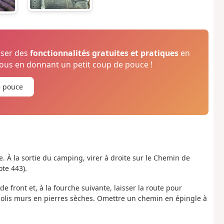
oser des
fonctionnalités gratuites et pratiques
en
us en donnant un petit coup de pouce !
e pouce
e. À la sortie du camping, virer à droite sur le Chemin de
ote 443).
de front et, à la fourche suivante, laisser la route pour
 jolis murs en pierres sèches. Omettre un chemin en épingle à