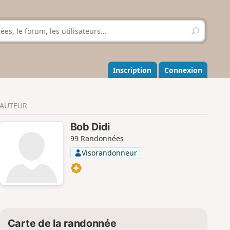
R
e
c
h
e
Inscription
Connexion
r
c
h
AUTEUR
e
r
Bob Didi
99 Randonnées
Visorandonneur
Carte de la randonnée