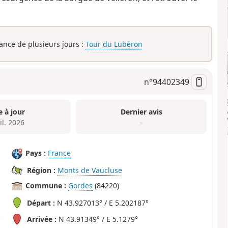
rance de plusieurs jours :
Tour du Lubéron
n°
94402349
e à jour
Dernier avis
il. 2026
–
Pays :
France
Région :
Monts de Vaucluse
Commune :
Gordes
(84220)
Départ :
N 43.927013° / E 5.202187°
Arrivée :
N 43.91349° / E 5.1279°