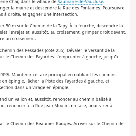
René Char, dans le village de
Saumane-de-Vaucluse
.
onger la mairie et descendre la Rue des Fontaines. Poursuivre
s à droite, et gagner une intersection.
ncer 50 m sur le Chemin de la Tapy. À la fourche, descendre la
elet l'Inrajat et, aussitôt, au croisement, grimper droit devant.
ndre un croisement.
 Chemin des Pessades (cote 255). Dévaler le versant de la
sur le Chemin des Fayardes. L'emprunter à gauche, jusqu'à
P®. Maintenir cet axe principal en oubliant les chemins
en épingle, lâcher la Piste des Fayardes à gauche, et
rsection dans un virage en épingle.
end un vallon et, aussitôt, renoncer au chemin balisé à
, renoncer à la Rue Jean Moulin, en face, pour virer à
par le Chemin des Beaumes Rouges. Arriver sur le Chemin de