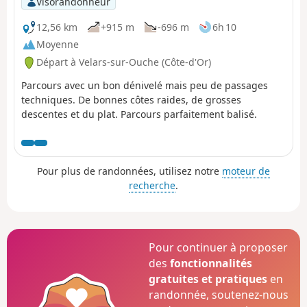
Visorandonneur
quelques montées au milieu qui mènent des vignobles
aux bois. Tu peux revenir au point de départ en bus et
12,56 km
+915 m
-696 m
6h 10
en train.
Moyenne
Départ à Velars-sur-Ouche (Côte-d'Or)
Parcours avec un bon dénivelé mais peu de passages
techniques. De bonnes côtes raides, de grosses
descentes et du plat. Parcours parfaitement balisé.
Pour plus de randonnées, utilisez notre
moteur de
recherche
.
Pour continuer à proposer
des
fonctionnalités
gratuites et pratiques
en
randonnée, soutenez-nous