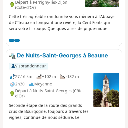
Départ à Perrigny-lès-Dijon
(Côte-d'Or)
Cette très agréable randonnée vous mènera à l'Abbaye
de Cîteaux en longeant une rivière, la Cent Fonts qui
sera votre fil rouge. Quelques aires de pique-nique
agrémenteront cette belle balade.
De Nuits-Saint-Georges à Beaune
Visorandonneur
27,16 km
+102 m
-132 m
2h30
Moyenne
Départ à Nuits-Saint-Georges (Côte-
d'Or)
Seconde étape de la route des grands
crus de Bourgogne, toujours à travers les
vignes, continue de nous séduire. Le
passage d'un coteau à un autre offre