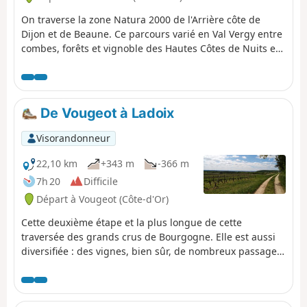
On traverse la zone Natura 2000 de l'Arrière côte de
Dijon et de Beaune. Ce parcours varié en Val Vergy entre
combes, forêts et vignoble des Hautes Côtes de Nuits est
inscrit au patrimoine mondial de l'UNESCO au titre de
paysage culturel des Climats du vignoble de Bourgogne.
Les ruines du plus puissant château-fort de la région
offrent des panoramas sur les Forêts Domaniales de
De Vougeot à Ladoix
Mantuan et de Détain-Gergueil. Chaque village traversé
possède son lavoir.
Visorandonneur
22,10 km
+343 m
-366 m
7h 20
Difficile
Départ à Vougeot (Côte-d'Or)
Cette deuxième étape et la plus longue de cette
traversée des grands crus de Bourgogne. Elle est aussi
diversifiée : des vignes, bien sûr, de nombreux passages
sur les hauteurs et en forêt, et quelques belles touches
patrimoniales à Nuits-Saint-Georges et à Villers-la-Faye.