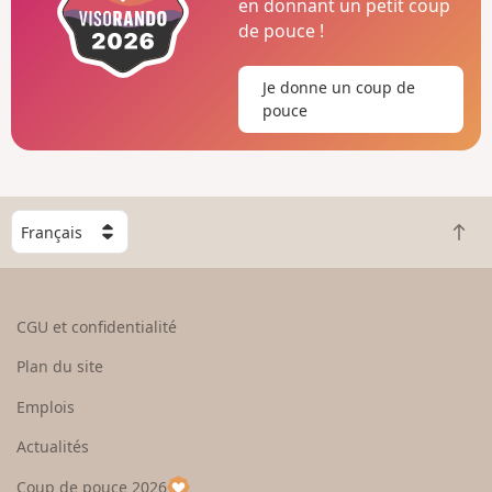
en donnant un petit coup
de pouce !
Je donne un coup de
pouce
C
R
h
e
o
t
i
o
s
CGU et confidentialité
u
i
r
s
Plan du site
e
s
n
e
Emplois
h
z
Actualités
a
u
u
n
Coup de pouce 2026