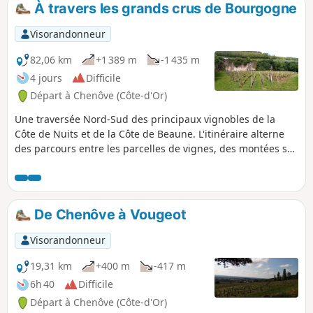
À travers les grands crus de Bourgogne
p
Visorandonneur
82,06 km
+1 389 m
-1 435 m
4 jours
Difficile
Départ à Chenôve (Côte-d'Or)
Une traversée Nord-Sud des principaux vignobles de la
Côte de Nuits et de la Côte de Beaune. L'itinéraire alterne
des parcours entre les parcelles de vignes, des montées sur
les coteaux, d'où l'on bénéficie de superbes panoramas, et
des passages en forêts. Chaque étape peut être l'occasion
de déguster quelques crus prestigieux ou plus modestes,
toujours avec modération.
De Chenôve à Vougeot
Visorandonneur
19,31 km
+400 m
-417 m
6h 40
Difficile
Départ à Chenôve (Côte-d'Or)