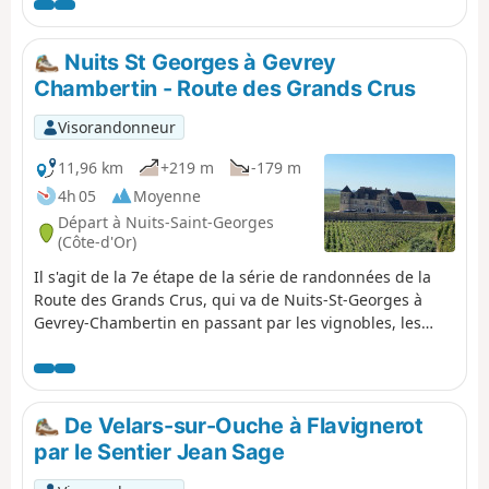
quelques bonnes montées, mais rien de
trop sévère. Par contre, cela nous permet
de prendre de la hauteur et de découvrir
Nuits St Georges à Gevrey
un beau panorama sur toute l'étendue du
Chambertin - Route des Grands Crus
vignoble. La traversée des villes et
villages, Aloxe-Corton et son magnifique
Visorandonneur
château, Savigny-lès-Beaune et Beaune.
11,96 km
+219 m
-179 m
4h 05
Moyenne
Départ à Nuits-Saint-Georges
(Côte-d'Or)
Il s'agit de la 7e étape de la série de randonnées de la
Route des Grands Crus, qui va de Nuits-St-Georges à
Gevrey-Chambertin en passant par les vignobles, les
bois et les combes. Ces deux petites villes abritent
certains des vins rouges les plus célèbres au monde,
tout comme les charmants villages et sites touristiques
qui les séparent, tels que Vosne-Romanée, Chambolle-
De Velars-sur-Ouche à Flavignerot
Musigny et le château de Vougeot. Cette balade est
par le Sentier Jean Sage
accessible aux chiens (il y a un bon cabinet vétérinaire à
Nuits). Elle est assez longue et assez difficile, car il y a