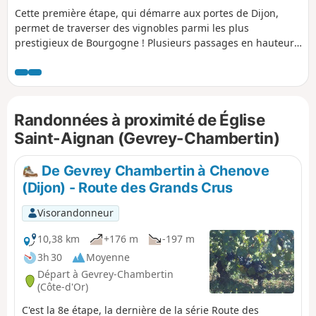
Cette première étape, qui démarre aux portes de Dijon,
permet de traverser des vignobles parmi les plus
prestigieux de Bourgogne ! Plusieurs passages en hauteur,
en forêt ou au sein de pelouses calcaires, apportent un peu
de variété et offrent quelques superbes panoramas.
Randonnées à proximité de Église
Saint-Aignan (Gevrey-Chambertin)
De Gevrey Chambertin à Chenove
(Dijon) - Route des Grands Crus
Visorandonneur
10,38 km
+176 m
-197 m
3h 30
Moyenne
Départ à Gevrey-Chambertin
(Côte-d'Or)
C'est la 8e étape, la dernière de la série Route des