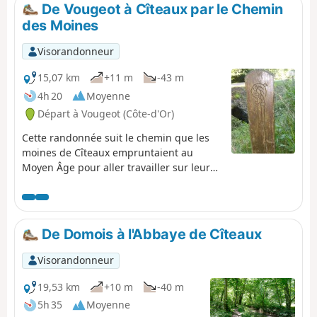
De Vougeot à Cîteaux par le Chemin
des Moines
Visorandonneur
15,07 km
+11 m
-43 m
4h 20
Moyenne
Départ à Vougeot (Côte-d'Or)
Cette randonnée suit le chemin que les
moines de Cîteaux empruntaient au
Moyen Âge pour aller travailler sur leurs
vignes de Vougeot. Il traverse le joli
village Gilly-lès-Cîteaux, avec son château
bien rénové qui était une dépendance de
l'abbaye de Cîteaux. Elle se termine
De Domois à l'Abbaye de Cîteaux
devant l'abbaye de Cîteaux.
Visorandonneur
19,53 km
+10 m
-40 m
5h 35
Moyenne