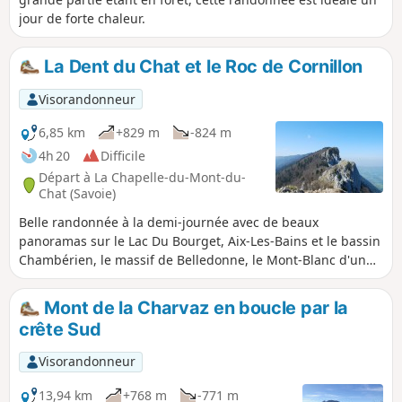
France. Une précision sur le tracé : vous
jour de forte chaleur.
verrez un dénivelé de 732 m, ce qui est
faux, en réalité, car le logiciel intègre la
hauteur de montagne au-dessus du
La Dent du Chat et le Roc de Cornillon
tunnel, il faut donc retirer 321 m ce qui
ramène un dénivelé positif du circuit à
Visorandonneur
455 m.
6,85 km
+829 m
-824 m
4h 20
Difficile
Départ à La Chapelle-du-Mont-du-
Chat (Savoie)
Belle randonnée à la demi-journée avec de beaux
panoramas sur le Lac Du Bourget, Aix-Les-Bains et le bassin
Chambérien, le massif de Belledonne, le Mont-Blanc d'un
côté, et de l'autre, sur l'avant pays Savoyard (Yenne, Belley,
le Grand Colombier.). Attention: Les personnes sensibles au
Mont de la Charvaz en boucle par la
vide pourront être impressionnées par certains passages
crête Sud
techniques équipés de câbles ou d'échelles.
Visorandonneur
13,94 km
+768 m
-771 m