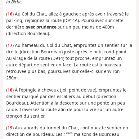
la Biche.
(
16
) Au Col du Chat, allez à gauche : après avoir traversé le
parking, rejoignez la route (D914A). Poursuivez sur cette
dernière
avec prudence
sur un peu moins de 400m
(direction Bourdeau).
(
17
) Au hameau du Col du Chat, empruntez un sentier sur la
droite (direction Bourdeau) juste après le petit rond-point.
Au virage de la route (D914) tout proche, empruntez un
autre départ de sentier en face. La route est à nouveau
retrouvée plus bas, poursuivez sur celle-ci sur environ
250m.
(
18
) À l'épingle à cheveux (joli point de vue), empruntez le
sentier marqué par des escaliers au début (direction
Bourdeau). Attention à la descente sur une pente un peu
raide. Traversez la route afin de poursuivre sur un autre
tronçon du sentier.
(
19
) Aux abords du tunnel du Chat, continuez le sentier en
ères
direction de Bourdeau. Les 1
maisons de Bourdeau