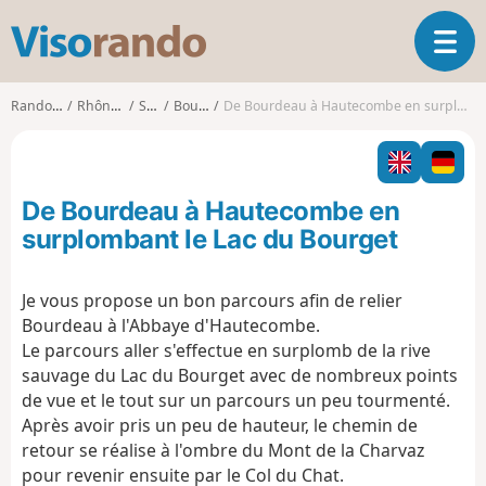
V
O
i
u
s
v
o
Randonnées
Rhône-Alpes
Savoie
Bourdeau
De Bourdeau à Hautecombe en surplombant le Lac du Bourget
r
r
i
a
r
n
l
d
De Bourdeau à Hautecombe en
a
o
n
surplombant le Lac du Bourget
a
v
Je vous propose un bon parcours afin de relier
i
Bourdeau à l'Abbaye d'Hautecombe.
g
a
Le parcours aller s'effectue en surplomb de la rive
t
sauvage du Lac du Bourget avec de nombreux points
i
de vue et le tout sur un parcours un peu tourmenté.
o
Après avoir pris un peu de hauteur, le chemin de
n
retour se réalise à l'ombre du Mont de la Charvaz
pour revenir ensuite par le Col du Chat.