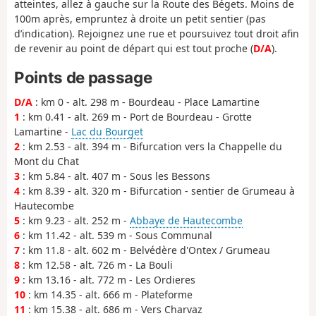
atteintes, allez à gauche sur la Route des Bégets. Moins de
100m après, empruntez à droite un petit sentier (pas
d’indication). Rejoignez une rue et poursuivez tout droit afin
de revenir au point de départ qui est tout proche (
D/A
).
Points de passage
D/A
: km 0 - alt. 298 m - Bourdeau - Place Lamartine
1
: km 0.41 - alt. 269 m - Port de Bourdeau - Grotte
Lamartine -
Lac du Bourget
2
: km 2.53 - alt. 394 m - Bifurcation vers la Chappelle du
Mont du Chat
3
: km 5.84 - alt. 407 m - Sous les Bessons
4
: km 8.39 - alt. 320 m - Bifurcation - sentier de Grumeau à
Hautecombe
5
: km 9.23 - alt. 252 m -
Abbaye de Hautecombe
6
: km 11.42 - alt. 539 m - Sous Communal
7
: km 11.8 - alt. 602 m - Belvédère d'Ontex / Grumeau
8
: km 12.58 - alt. 726 m - La Bouli
9
: km 13.16 - alt. 772 m - Les Ordieres
10
: km 14.35 - alt. 666 m - Plateforme
11
: km 15.38 - alt. 686 m - Vers Charvaz