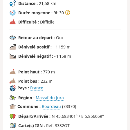
Distance :
21,58 km
Durée moyenne :
9h 30
Difficulté :
Difficile
Retour au départ :
Oui
Dénivelé positif :
+ 1 159 m
Dénivelé négatif :
- 1 158 m
Point haut :
779 m
Point bas :
232 m
Pays :
France
Région :
Massif du Jura
Commune :
Bourdeau
(73370)
Départ/Arrivée :
N 45.683401° / E 5.856059°
Carte(s) IGN :
Ref. 3332OT