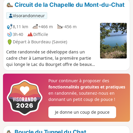
mètres sur le court sentier menant à la
Circuit de la Chapelle du Mont-du-Chat
Grotte dont l'accès est moins aisé.
Visorandonneur
8,11 km
+466 m
-456 m
3h 40
Difficile
Départ à Bourdeau (Savoie)
Cette randonnée se développe dans un
cadre cher à Lamartine, la première partie
qui longe le Lac du Bourget offre de beaux
points de vue, une bonne montée permet
d'accéder à la Chapelle Notre-Dame de
Pour continuer à proposer des
l'Étoile. Ne pas manquer de s'attarder aux
fonctionnalités gratuites et pratiques
alentours de l'édifice et de profiter des
en randonnée, soutenez-nous en
aménagements pour admirer le panorama.
donnant un petit coup de pouce !
Lors du retour par la forêt d'autres
belvédères sur l'avant pays Savoyard sont
Je donne un coup de pouce
accessibles. Enfin la descente sur Bourdeau
dégage aussi des points de vue recherchés.
19/09/2023 Message de la modération : la
Boucle du Tunnel du Chat
partie entre (2) et (3) est très raide et