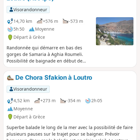
Visorandonneur
14,70 km
+576 m
-573 m
5h 50
Moyenne
Départ à Grèce
Randonnée qui démarre en bas des
gorges de Samaria à Aghia Roumeli.
Possibilité de baignade en début de
parcours et à Aghios Pavlov, à 3 km),
puis à 13 km, à la fin, à Marmara et
De Chora Sfakion à Loutro
Loutro.
Visorandonneur
4,52 km
+273 m
-354 m
2h 05
Moyenne
Départ à Grèce
Superbe balade le long de la mer avec la possibilité de faire
plusieurs pauses sur le trajet pour se baigner. Prévoir