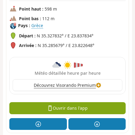
Point haut :
598 m
Point bas :
112 m
Pays :
Grèce
Départ :
N 35.327832° / E 23.837834°
Arrivée :
N 35.285679° / E 23.822648°
Météo détaillée heure par heure
Découvrez Visorando Premium
Ouvrir dans l'app