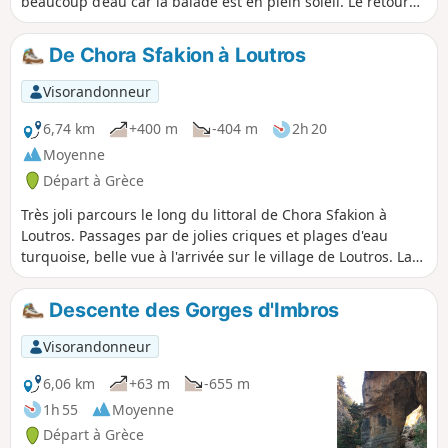
beaucoup d’eau car la balade est en plein soleil. Le retour
peut se faire par le même chemin, ou alors en prenant un
bateau
De Chora Sfakion à Loutros
Visorandonneur
6,74 km
+400 m
-404 m
2h 20
Moyenne
Départ à Grèce
Très joli parcours le long du littoral de Chora Sfakion à
Loutros. Passages par de jolies criques et plages d'eau
turquoise, belle vue à l'arrivée sur le village de Loutros. La
première partie au départ de Chora Skafion se fait sur
route, mais ensuite un joli sentier vous attend. Quelques
Descente des Gorges d'Imbros
passages techniques avec des cailloux mais randonnée
ludique au global. Prévoir de bonnes chaussures.
Visorandonneur
6,06 km
+63 m
-655 m
1h 55
Moyenne
Départ à Grèce