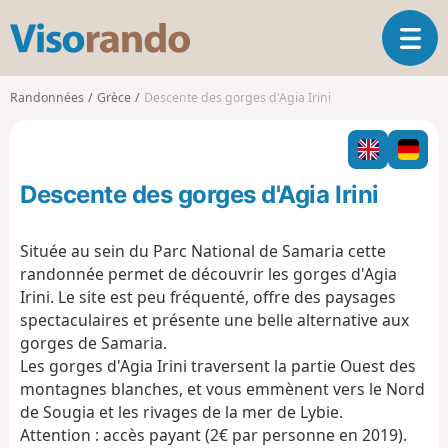
V
O
i
u
s
v
o
Randonnées
Grèce
Descente des gorges d'Agia Irini
r
r
i
a
r
n
l
d
Descente des gorges d'Agia Irini
a
o
n
a
Située au sein du Parc National de Samaria cette
v
randonnée permet de découvrir les gorges d'Agia
i
Irini. Le site est peu fréquenté, offre des paysages
g
spectaculaires et présente une belle alternative aux
a
t
gorges de Samaria.
i
Les gorges d'Agia Irini traversent la partie Ouest des
o
montagnes blanches, et vous emmènent vers le Nord
n
de Sougia et les rivages de la mer de Lybie.
Attention : accès payant (2€ par personne en 2019).