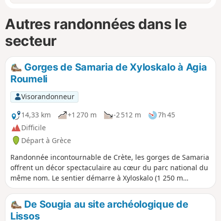
Autres randonnées dans le
secteur
Gorges de Samaria de Xyloskalo à Agia
Roumeli
Visorandonneur
14,33 km
+1 270 m
-2 512 m
7h 45
Difficile
Départ à Grèce
Randonnée incontournable de Crète, les gorges de Samaria
offrent un décor spectaculaire au cœur du parc national du
même nom. Le sentier démarre à Xyloskalo (1 250 m
d’altitude) et descend jusqu’au village côtier d’Agia Roumeli,
en longeant un impressionnant canyon de 16 km.
De Sougia au site archéologique de
L’itinéraire est très bien balisé : il suffit de suivre la
Lissos
descente tout au long du parcours. Le départ est la partie la