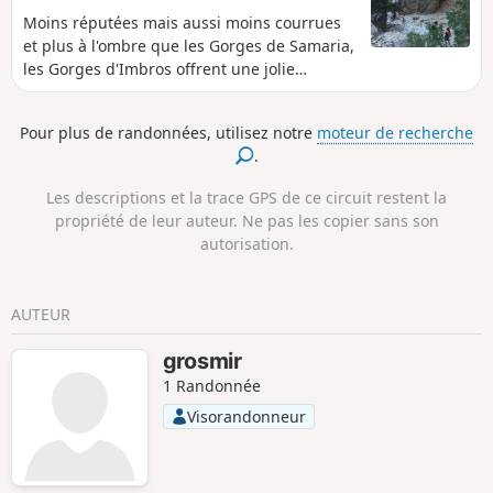
Moins réputées mais aussi moins courrues
et plus à l'ombre que les Gorges de Samaria,
les Gorges d'Imbros offrent une jolie
descente presque jusqu'à la Mer de
Lybie.Nous avons fait cette descente en
Pour plus de randonnées, utilisez notre
moteur de recherche
plein mois d'aout, par une journée assez
.
chaude et n'avons pas du tout souffert de la
chaleur, car partis à 8h30 du départ, nous
Les descriptions et la trace GPS de ce circuit restent la
avons été 80% du temps à l'ombre.La
propriété de leur auteur. Ne pas les copier sans son
descente nous a pris 2 heures, en prenant
autorisation.
notre temps (photos).La descente est de 10 €
/ personne (il y a un petite cabanon à
l'entrée de la descente avec une personne)et
AUTEUR
le taxi pour remonter est à 25 € ...
grosmir
1 Randonnée
Visorandonneur