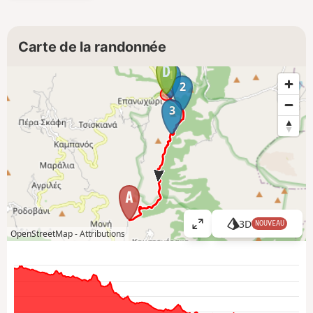
Carte de la randonnée
1
2
3
3D
NOUVEAU
A
OpenStreetMap -
Attributions
ff
i
c
h
e