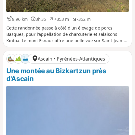
8,96 km
3h 35
+353 m
-352 m
D
D
D
D
i
u
é
é
Cette randonnée passe à côté d'un élevage de porcs
s
r
n
n
Basques, pour l'appellation de charcuterie et salaisons
t
é
i
i
Kintoa. Le mont Esnaur offre une belle vue sur Saint-Jean-
a
e
v
v
de-Luz et Ascain.
n
e
e
c
l
l
Ascain • Pyrénées-Atlantiques
e
é
é
p
n
Une montée au Bizkartzun près
o
é
s
g
d'Ascain
i
a
t
t
i
i
f
f