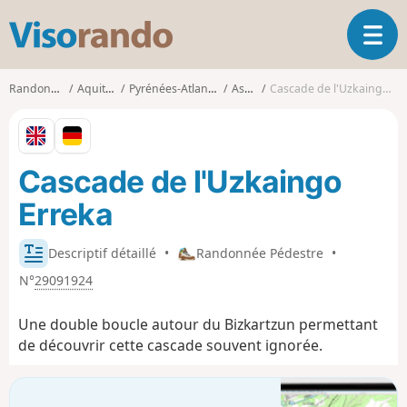
V
O
i
u
s
v
o
Randonnées
Aquitaine
Pyrénées-Atlantiques
Ascain
Cascade de l'Uzkaingo Erreka
r
r
i
a
r
n
l
d
Cascade de l'Uzkaingo
a
o
n
Erreka
a
v
i
Descriptif détaillé
•
Randonnée Pédestre
•
g
N°
29091924
a
t
Une double boucle autour du Bizkartzun permettant
i
de découvrir cette cascade souvent ignorée.
o
n