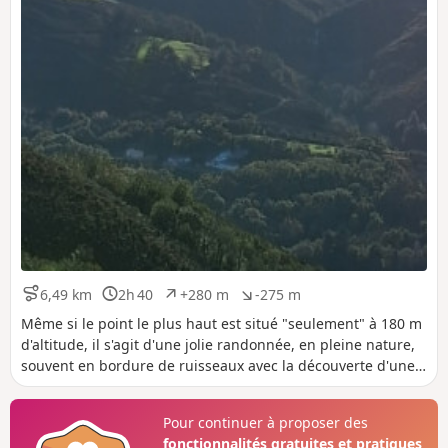
6,49 km
2h 40
+280 m
-275 m
D
D
D
D
i
u
é
é
Même si le point le plus haut est situé "seulement" à 180 m
s
r
n
n
d'altitude, il s'agit d'une jolie randonnée, en pleine nature,
t
é
i
i
souvent en bordure de ruisseaux avec la découverte d'une
a
e
v
v
belle cascade.
n
e
e
c
l
l
Pour continuer à proposer des
e
é
é
fonctionnalités gratuites et pratiques
p
n