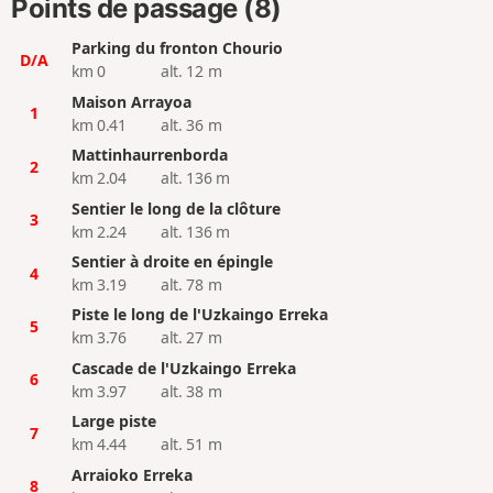
Points de passage (8)
Parking du fronton Chourio
D/A
km 0
alt. 12 m
Maison Arrayoa
1
km 0.41
alt. 36 m
Mattinhaurrenborda
2
km 2.04
alt. 136 m
Sentier le long de la clôture
3
km 2.24
alt. 136 m
Sentier à droite en épingle
4
km 3.19
alt. 78 m
Piste le long de l'Uzkaingo Erreka
5
km 3.76
alt. 27 m
Cascade de l'Uzkaingo Erreka
6
km 3.97
alt. 38 m
Large piste
7
km 4.44
alt. 51 m
Arraioko Erreka
8