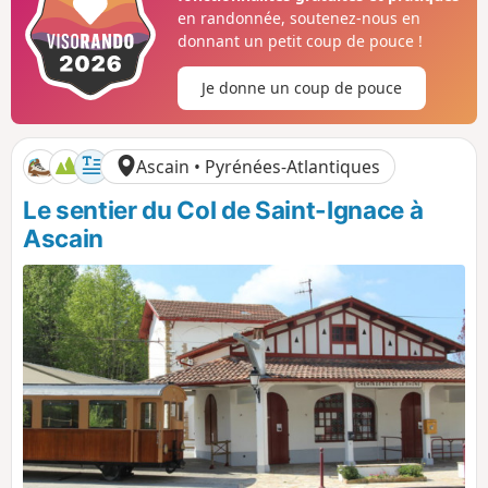
o
é
en randonnée, soutenez-nous en
s
g
donnant un petit coup de pouce !
i
a
t
t
Je donne un coup de pouce
i
i
f
f
Ascain • Pyrénées-Atlantiques
Le sentier du Col de Saint-Ignace à
Ascain