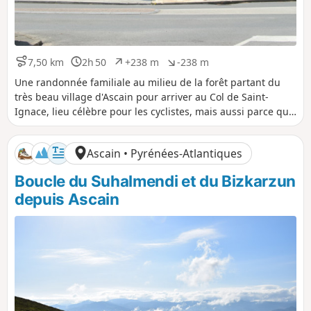
7,50 km
2h 50
+238 m
-238 m
D
D
D
D
i
u
é
é
Une randonnée familiale au milieu de la forêt partant du
s
r
n
n
très beau village d'Ascain pour arriver au Col de Saint-
t
é
i
i
Ignace, lieu célèbre pour les cyclistes, mais aussi parce que
a
e
v
v
c'est le point de départ du petit train à crémaillère
n
e
e
permettant de monter à la Rhune. Ce col est très fréquenté
c
l
l
Ascain • Pyrénées-Atlantiques
e
é
é
l'été.
p
n
Boucle du Suhalmendi et du Bizkarzun
o
é
s
g
depuis Ascain
i
a
t
t
i
i
f
f