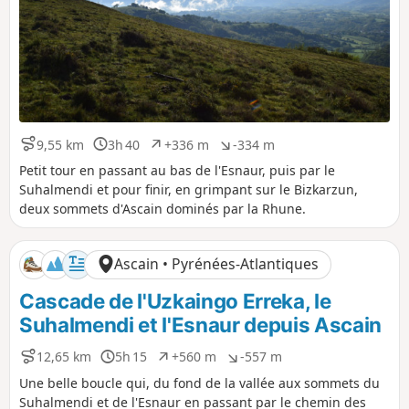
9,55 km
3h 40
+336 m
-334 m
D
D
D
D
i
u
é
é
Petit tour en passant au bas de l'Esnaur, puis par le
s
r
n
n
Suhalmendi et pour finir, en grimpant sur le Bizkarzun,
t
é
i
i
deux sommets d'Ascain dominés par la Rhune.
a
e
v
v
n
e
e
c
l
l
Ascain • Pyrénées-Atlantiques
e
é
é
p
n
Cascade de l'Uzkaingo Erreka, le
o
é
s
g
Suhalmendi et l'Esnaur depuis Ascain
i
a
t
t
12,65 km
5h 15
+560 m
-557 m
D
D
D
D
i
i
i
u
é
é
f
f
Une belle boucle qui, du fond de la vallée aux sommets du
s
r
n
n
Suhalmendi et de l'Esnaur en passant par le chemin des