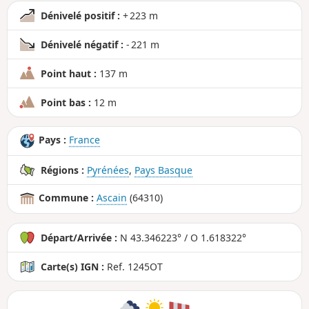
Dénivelé positif :
+ 223 m
Dénivelé négatif :
- 221 m
Point haut :
137 m
Point bas :
12 m
Pays :
France
Régions :
Pyrénées
,
Pays Basque
Commune :
Ascain
(64310)
Départ/Arrivée :
N 43.346223° / O 1.618322°
Carte(s) IGN :
Ref. 1245OT