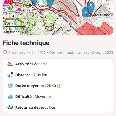
c
3
a
2
r
t
300 m
e
Attributions
e
3km
7km
n
Fiche technique
g
Création :
1 déc. 2022
• Dernière modification :
10 sept. 2023
r
a
Activité :
Pédestre
n
d
Distance :
7,04 km
Durée moyenne :
2h 40
Difficulté :
Moyenne
Retour au départ :
Oui