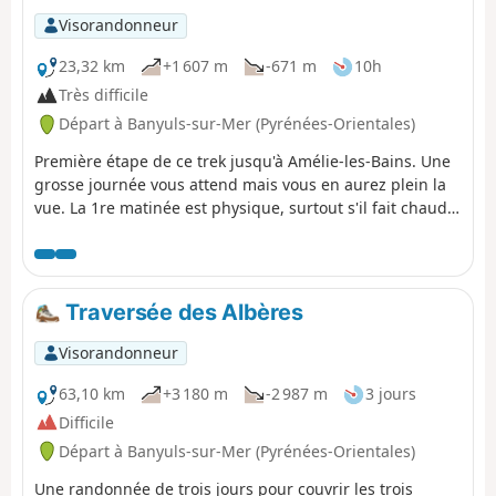
splendide sur Collioure. ⚠️Vérifiez l'ouverture ou la
Visorandonneur
fermeture du sentier du littoral reliant Argelès-sur-Mer à
Cerbère ici avant de commencer cette randonnée.
23,32 km
+1 607 m
-671 m
10h
Très difficile
Départ à Banyuls-sur-Mer (Pyrénées-Orientales)
Première étape de ce trek jusqu'à Amélie-les-Bains. Une
grosse journée vous attend mais vous en aurez plein la
vue. La 1re matinée est physique, surtout s'il fait chaud
en été. Vous prenez 1000 m de dénivelé d'un coup. Le
reste de la journée est plus calme, car sur la crête.
Traversée des Albères
Visorandonneur
63,10 km
+3 180 m
-2 987 m
3 jours
Difficile
Départ à Banyuls-sur-Mer (Pyrénées-Orientales)
Une randonnée de trois jours pour couvrir les trois