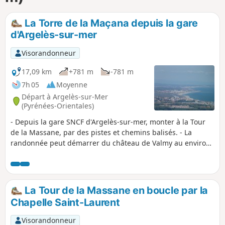
p
La Torre de la Maçana depuis la gare
d'Argelès-sur-mer
Visorandonneur
17,09 km
+781 m
-781 m
7h 05
Moyenne
Départ à Argelès-sur-Mer
(Pyrénées-Orientales)
- Depuis la gare SNCF d'Argelès-sur-mer, monter à la Tour
de la Massane, par des pistes et chemins balisés. - La
randonnée peut démarrer du château de Valmy au environ
du (3). Voir informations pratiques. Je vous conseille de lire
le chapitre infos pratiques concernant les variantes. La
randonnée pourrait être classée difficile à cause de certains
tronçons de chemins très ravinés et du besoin de savoir
La Tour de la Massane en boucle par la
s’orienter.
Chapelle Saint-Laurent
Visorandonneur