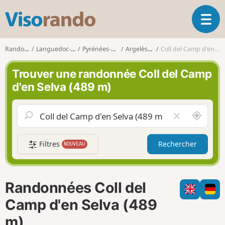
V
O
i
u
s
v
o
Randonnées
Languedoc-Roussillon
Pyrénées-Orientales
Argelès-sur-Mer
Coll del Camp d'en Selva (489 m)
r
r
i
a
Trouver une randonnée Coll del Camp
r
n
d'en Selva (489 m)
l
d
a
o
n
A
V
a
u
i
v
t
d
i
Filtres
Rechercher
NOUVEAU
o
e
g
u
r
a
r
l
t
d
e
i
Randonnées Coll del
e
c
o
m
h
Camp d'en Selva (489
n
o
a
m)
i
m