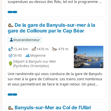
suspendues au-dessus des flots, tel est le programme de
cette randonnée ponctuée par les pins maritimes et les
figuiers de barbarie. Sur le trajet, le site de Paulilles
chargé d'histoire et joliment réhabilité ainsi que
différentes plages qui invitent à la baignade rajoutent à
De la gare de Banyuls-sur-mer à la
l'agrément de cette balade effectuée dans la douce
gare de Collioure par le Cap Béar
lumière de la Côte Vermeille. ⚠️Vérifiez l'ouverture ou la
fermeture du sentier du littoral reliant Argelès-sur-Mer à
Visorandonneur
Cerbère ici avant de commencer cette randonnée.
15,44 km
+476 m
-479 m
5h 45
Moyenne
Départ à Banyuls-sur-Mer
(Pyrénées-Orientales)
Une randonnée qui vous conduira de la gare de Banyuls-
sur-mer à la gare de Collioure. Les trains sont nombreux
et vous permettront de faire le trajet retour. On peut
interrompre la randonnée à la gare de Port-Vendres. Le
tracé suit la côte de Banyuls au cap Béar (Cap de Biarra)
en passant par l'Anse de Paulilles (Badia de Polilles).Puis
on traverse Port-Vendres pour monter en direction du
Banyuls-sur-Mer au Col de l'Ullat
fort Saint Elme pour redescendre avec une vue