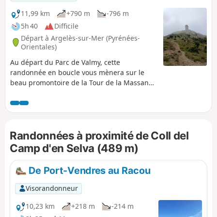
11,99 km
+790 m
-796 m
5h 40
Difficile
Départ à Argelès-sur-Mer (Pyrénées-
Orientales)
Au départ du Parc de Valmy, cette
randonnée en boucle vous mènera sur le
beau promontoire de la Tour de la Massane.
La descente par la Chapelle Saint-Laurent
permet de faire une boucle et d'agrémenter
le parcours. Cette randonnée est exigeante,
de par le terrain et le dénivelé, mais les
Randonnées à proximité de Coll del
paysages en valent la peine.
Camp d'en Selva (489 m)
De Port-Vendres au Racou
Visorandonneur
10,23 km
+218 m
-214 m