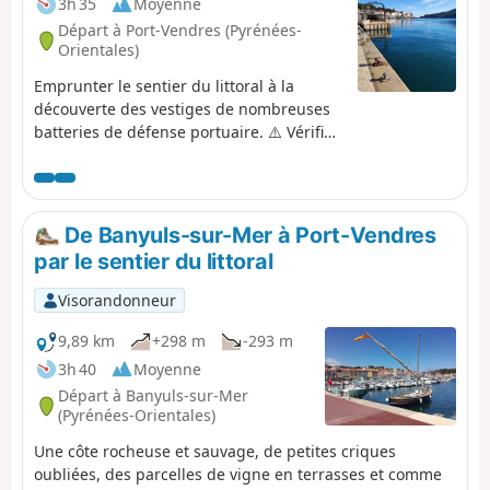
3h 35
Moyenne
Départ à Port-Vendres (Pyrénées-
Orientales)
Emprunter le sentier du littoral à la
découverte des vestiges de nombreuses
batteries de défense portuaire. ⚠️ Vérifiez
l'ouverture ou la fermeture du sentier du
littoral reliant Argelès-sur-Mer à Cerbère
ici avant de commencer cette randonnée.
De Banyuls-sur-Mer à Port-Vendres
par le sentier du littoral
Visorandonneur
9,89 km
+298 m
-293 m
3h 40
Moyenne
Départ à Banyuls-sur-Mer
(Pyrénées-Orientales)
Une côte rocheuse et sauvage, de petites criques
oubliées, des parcelles de vigne en terrasses et comme