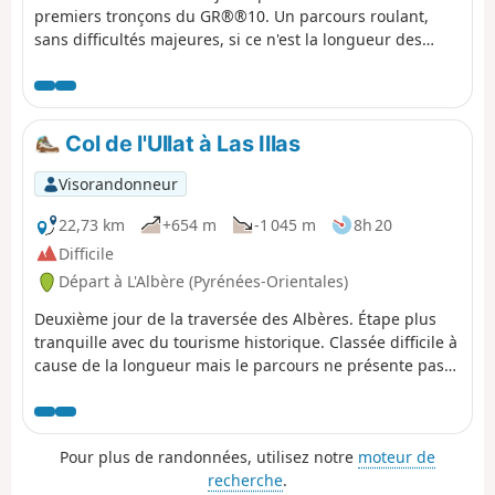
premiers tronçons du GR®®10. Un parcours roulant,
sans difficultés majeures, si ce n'est la longueur des
étapes, mais avec des panoramas à voir.
Col de l'Ullat à Las Illas
Visorandonneur
22,73 km
+654 m
-1 045 m
8h 20
Difficile
Départ à L'Albère (Pyrénées-Orientales)
Deuxième jour de la traversée des Albères. Étape plus
tranquille avec du tourisme historique. Classée difficile à
cause de la longueur mais le parcours ne présente pas
de difficulté technique. En cas de doute suivre
simplement le GR®10.
Pour plus de randonnées, utilisez notre
moteur de
recherche
.