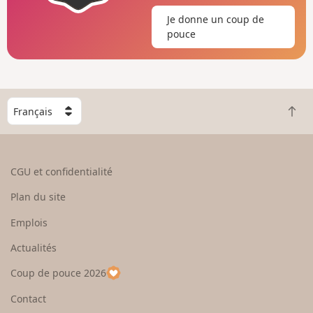
Je donne un coup de
pouce
C
R
h
e
o
t
i
o
s
CGU et confidentialité
u
i
r
s
Plan du site
e
s
n
e
Emplois
h
z
Actualités
a
u
u
n
Coup de pouce 2026
t
p
a
Contact
y