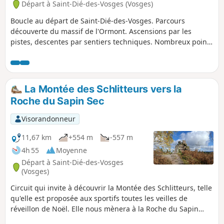
Départ à Saint-Dié-des-Vosges (Vosges)
Boucle au départ de Saint-Dié-des-Vosges. Parcours
découverte du massif de l'Ormont. Ascensions par les
pistes, descentes par sentiers techniques. Nombreux points
de vues. Boucle assez physique (1400m D+). Pour VTTiste
confirmé en raison de nombreux passages délicats.
La Montée des Schlitteurs vers la
Roche du Sapin Sec
Visorandonneur
11,67 km
+554 m
-557 m
4h 55
Moyenne
Départ à Saint-Dié-des-Vosges
(Vosges)
Circuit qui invite à découvrir la Montée des Schlitteurs, telle
qu'elle est proposée aux sportifs toutes les veilles de
réveillon de Noël. Elle nous mènera à la Roche du Sapin
Sec, puis d'autres belles roches avec des points de vue