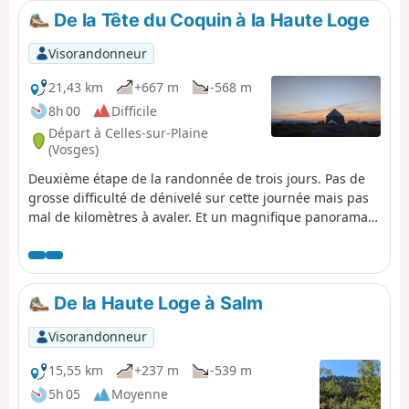
la mention TMV (Traversée du Massif Vosgien).
De la Tête du Coquin à la Haute Loge
Visorandonneur
21,43 km
+667 m
-568 m
8h 00
Difficile
Départ à Celles-sur-Plaine
(Vosges)
Deuxième étape de la randonnée de trois jours. Pas de
grosse difficulté de dénivelé sur cette journée mais pas
mal de kilomètres à avaler. Et un magnifique panorama
depuis les chaumes en fin de journée qui vaut le
déplacement.
De la Haute Loge à Salm
Visorandonneur
15,55 km
+237 m
-539 m
5h 05
Moyenne