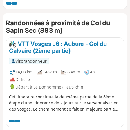
magnifiques, avant d'entamer la descente vers Saint-Dié-
des-Vosges, sa cathédrale et les rives de la Meurthe.
Randonnées à proximité de Col du
Sapin Sec (883 m)
VTT Vosges J6 : Aubure - Col du
Calvaire (2ème partie)
Visorandonneur
14,03 km
+487 m
-248 m
4h
Difficile
Départ à Le Bonhomme (Haut-Rhin)
Cet itinéraire constitue la deuxième partie de la 6ème
étape d'une itinérance de 7 jours sur le versant alsacien
des Vosges. Le cheminement se fait en majeure partie
sur des routes forestières en bon état. Le balisage,
excellent, est constitué de plaquettes sur lesquelles
figurent un logo VTT Orange ou Rouge accompagné de