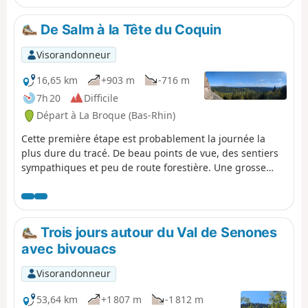
Noir, Lac Vert, Lac du Forlet...
De Salm à la Tête du Coquin
Visorandonneur
16,65 km
+903 m
-716 m
7h 20
Difficile
Départ à La Broque (Bas-Rhin)
Cette première étape est probablement la journée la
plus dure du tracé. De beau points de vue, des sentiers
sympathiques et peu de route forestière. Une grosse
montée, en fin de journée, qui explique la cotation
"Difficile".
Trois jours autour du Val de Senones
avec bivouacs
Visorandonneur
53,64 km
+1 807 m
-1 812 m