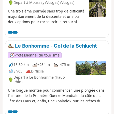
Départ à Moussey (Vosges) (Vosges)
Une troisième journée sans trop de difficulté,
majoritairement de la descente et une ou
deux options pour raccourcir le retour si
besoin.
Le Bonhomme - Col de la Schlucht
Professionnel du tourisme
18,89 km
+934 m
-475 m
8h 05
Difficile
Départ à Le Bonhomme (Haut-
Rhin)
Une longue montée pour commencer, une plongée dans
l’histoire de la Première Guerre Mondiale du côté de la
Tête des Faux et, enfin, une «balade» sur les crêtes du
Gazon du Faing et du Tanet qui dominent quelques-uns
des plus beaux lacs des Hautes Vosges : Lac Blanc, Lac