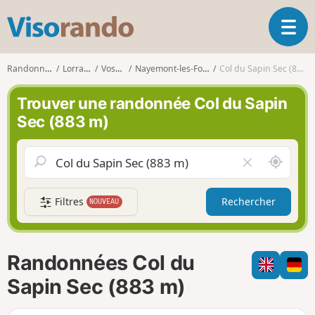
V
O
i
u
s
v
o
Randonnées
Lorraine
Vosges
Nayemont-les-Fosses
Col du Sapin Sec (883 m)
r
r
i
a
Trouver une randonnée Col du Sapin
r
n
Sec (883 m)
l
d
a
o
n
A
V
a
u
i
v
t
d
i
Filtres
Rechercher
NOUVEAU
o
e
g
u
r
a
r
l
t
d
e
i
Randonnées Col du
e
c
o
m
h
Sapin Sec (883 m)
n
o
a
i
m