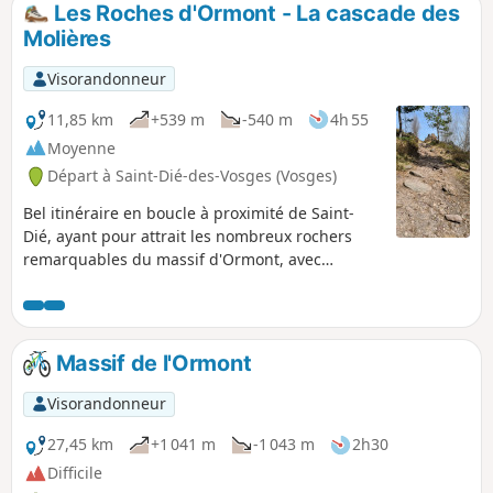
Les Roches d'Ormont - La cascade des
p
Molières
Visorandonneur
11,85 km
+539 m
-540 m
4h 55
Moyenne
Départ à Saint-Dié-des-Vosges (Vosges)
Bel itinéraire en boucle à proximité de Saint-
Dié, ayant pour attrait les nombreux rochers
remarquables du massif d'Ormont, avec
belvédères aménagés offrant de belles vues sur
Saint-Dié. On découvre également une partie
du "Sentier du Capitaine Bonnefoy" avec
quelques vestiges de la 1ère guerre. Retour par
Massif de l'Ormont
le site bucolique de la cascade des Molières.
Visorandonneur
27,45 km
+1 041 m
-1 043 m
2h30
Difficile