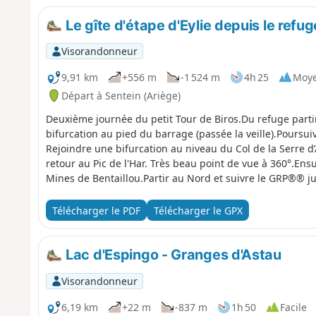
Le gîte d'étape d'Eylie depuis le refug
Visorandonneur
9,91 km
+556 m
-1 524 m
4h 25
Moy
Départ à Sentein (Ariège)
Deuxième journée du petit Tour de Biros.Du refuge partir
bifurcation au pied du barrage (passée la veille).Pours
Rejoindre une bifurcation au niveau du Col de la Serre d
retour au Pic de l'Har. Très beau point de vue à 360°.E
Mines de Bentaillou.Partir au Nord et suivre le GRP®® ju
Rouge).Descendre ensuite sur le GR®®10 jusqu'à Eylie.Ce
enneigement de fin mai à la fermeture des refuges ou a
Télécharger le PDF
Télécharger le GPX
Lac d'Espingo - Granges d'Astau
Visorandonneur
6,19 km
+22 m
-837 m
1h 50
Facile