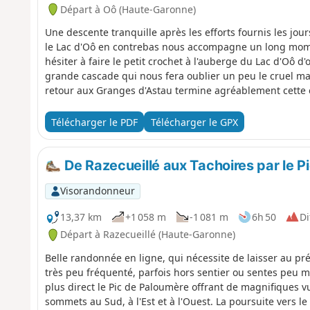
Départ à Oô (Haute-Garonne)
Une descente tranquille après les efforts fournis les jou
le Lac d'Oô en contrebas nous accompagne un long momen
hésiter à faire le petit crochet à l'auberge du Lac d'Oô d'
grande cascade qui nous fera oublier un peu le cruel ma
retour aux Granges d'Astau termine agréablement cette 
du Luchonnais.
Télécharger le PDF
Télécharger le GPX
De Razecueillé aux Tachoires par le P
Visorandonneur
13,37 km
+1 058 m
-1 081 m
6h 50
Di
Départ à Razecueillé (Haute-Garonne)
Belle randonnée en ligne, qui nécessite de laisser au pré
très peu fréquenté, parfois hors sentier ou sentes peu m
plus direct le Pic de Paloumère offrant de magnifiques v
sommets au Sud, à l'Est et à l'Ouest. La poursuite vers le p