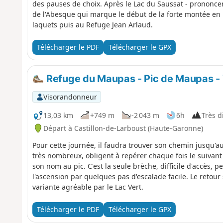
des pauses de choix. Après le Lac du Saussat - prononce
de l'Abesque qui marque le début de la forte montée en 
laquets puis au Refuge Jean Arlaud.
Télécharger le PDF
Télécharger le GPX
Refuge du Maupas - Pic de Maupas - 
Visorandonneur
13,03 km
+749 m
-2 043 m
6h
Très di
Départ à Castillon-de-Larboust (Haute-Garonne)
Pour cette journée, il faudra trouver son chemin jusqu'
très nombreux, obligent à repérer chaque fois le suivant
son nom au pic. C'est la seule brèche, difficile d'accès,
l'ascension par quelques pas d'escalade facile. Le retou
variante agréable par le Lac Vert.
Télécharger le PDF
Télécharger le GPX