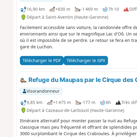
16,90 km
+830 m
-1 469 m
7h 10
Diff
Départ à Saint-Aventin (Haute-Garonne)
Facilement accessible sans voiture, la randonnée offre d
environnants ainsi que sur le magnifique Lac d'Oô. Un se
où il est impossible de se perdre. Le retour se fera en 
gare de Luchon.
Télécharger le PDF
Télécharger le GPX
Refuge du Maupas par le Cirque des 
Visorandonneur
9,85 km
+1 475 m
-177 m
6h
Très dif
Départ à Cazeaux-de-Larboust (Haute-Garonne)
Itinéraire alternatif pour monter passer la nuit au Ref
classique mais peu fréquenté et offrant de splendides poi
3000 surplombant le Cirque des Crabioules. À privilégier 