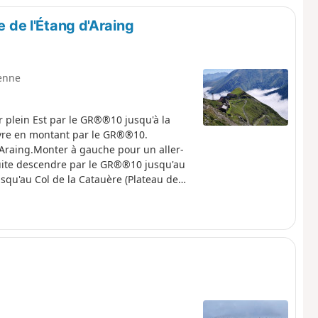
e de l'Étang d'Araing
enne
 plein Est par le GR®®10 jusqu'à la
uivre en montant par le GR®®10.
’Araing.Monter à gauche pour un aller-
nsuite descendre par le GR®®10 jusqu'au
squ'au Col de la Catauère (Plateau de
tte étape n'est envisageable que hors
u début des chutes de neige.