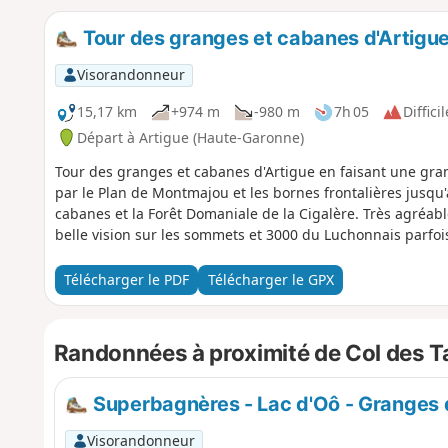
Tour des granges et cabanes d'Artigu
Visorandonneur
15,17 km
+974 m
-980 m
7h 05
Difficil
Départ à Artigue (Haute-Garonne)
Tour des granges et cabanes d'Artigue en faisant une gra
par le Plan de Montmajou et les bornes frontalières jusqu'
cabanes et la Forêt Domaniale de la Cigalère. Très agréa
belle vision sur les sommets et 3000 du Luchonnais parfoi
Télécharger le PDF
Télécharger le GPX
Randonnées à proximité de Col des T
Superbagnères - Lac d'Oô - Granges 
Visorandonneur