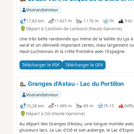
Visorandonneur
17,83 km
+1 427 m
-1 176 m
7h
Très 
Départ à Castillon-de-Larboust (Haute-Garonne)
Une très belle randonnée qui mène de la Vallée du Lys à l
varié et un dénivelé important certes, mais largement c
Haut-Luchonnais et la crête frontière avec l'Espagne.
Télécharger le PDF
Télécharger le GPX
Granges d'Astau - Lac du Portillon
Visorandonneur
10,28 km
+1 499 m
-69 m
7h 15
Diffic
Départ à Oô (Haute-Garonne)
Au départ des Granges d'Astau, une longue montée avec 
plusieurs lacs. Le Lac d'Oô et son auberge, le Lac d'Esp