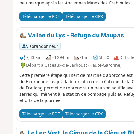
peu marqué après les Anciennes Mines des Crabioules.
Télécharger le PDF
Télécharger le GPX
Vallée du Lys - Refuge du Maupas
Visorandonneur
7,43 km
+1 294 m
-1 m
5h 50
Difficil
Départ à Cazeaux-de-Larboust (Haute-Garonne)
Cette première étape qui sert de marche d'approche est d
de Houradade jusqu'à la bifurcation de la Cabane de la C
de Pratlong permet de reprendre un peu son souffle avan
serrés qui mènent à la station de pompage puis au Refuge
efforts de la journée.
Télécharger le PDF
Télécharger le GPX
Le Lac Vert, le Cirque de la Glère et l