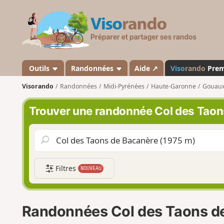
V
i
s
o
r
a
Outils
Randonnées
Aide ↗
Viso
rando
Pre
n
Visorando
Randonnées
Midi-Pyrénées
Haute-Garonne
Gouaux
d
o
Trouver une randonnée Col des Taon
Filtres
NOUVEAU
Randonnées Col des Taons d