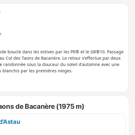
o
a
e
i
m
p
e
nde boucle dans les estives par les PR® et le GR®10. Passage
au Col des Taons de Bacanère. Le retour s'effectue par deux
ble randonnée sous la douceur du soleil d'automne avec une
s blanchis par les premières neiges.
aons de Bacanère (1975 m)
d'Astau