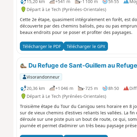
15,20 km
+541 m
-1 100 m
5h 55
Mo
Départ à Le Tech (Pyrénées-Orientales)
Cette 2e étape, quasiment intégralement en forêt, est d
découverte par des chemins balisés, peu ou pas empruntés
beaux endroits pour se poser et profiter des paysages.
Télécharger le PDF
Télécharger le GPX
Du Refuge de Sant-Guillem au Refug
Visorandonneur
20,36 km
+1 046 m
-725 m
8h 50
Diff
Départ à Le Tech (Pyrénées-Orientales)
Troisième étape du Tour du Canigou sens horaire en 8 jou
sur de vieux chemins d'estives reliants les vallées. La fin
déroule sur une piste puis un bout de route, ce qui, so
journée et permet d’admirer un très beau paysage prése