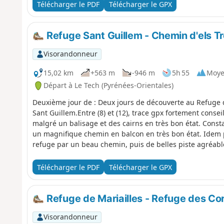
Télécharger le PDF
Télécharger le GPX
Refuge Sant Guillem - Chemin d'els Tr
Visorandonneur
15,02 km
+563 m
-946 m
5h 55
Moy
Départ à Le Tech (Pyrénées-Orientales)
Deuxième jour de : Deux jours de découverte au Refuge 
Sant Guillem.Entre (8) et (12), trace gpx fortement consei
malgré un balisage et des cairns en très bon état. Constat
un magnifique chemin en balcon en très bon état. Idem p
refuge par un beau chemin, puis de belles piste agréab
refuge, retour classique jusqu'au parking de La Llau.
Télécharger le PDF
Télécharger le GPX
Refuge de Mariailles - Refuge des Cor
Visorandonneur