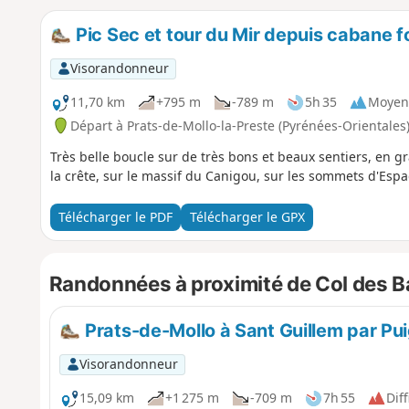
Pic Sec et tour du Mir depuis cabane f
Visorandonneur
11,70 km
+795 m
-789 m
5h 35
Moyen
Départ à Prats-de-Mollo-la-Preste (Pyrénées-Orientales
Très belle boucle sur de très bons et beaux sentiers, en g
la crête, sur le massif du Canigou, sur les sommets d'Esp
Télécharger le PDF
Télécharger le GPX
Randonnées à proximité de Col des B
Prats-de-Mollo à Sant Guillem par Puig
Visorandonneur
15,09 km
+1 275 m
-709 m
7h 55
Diff