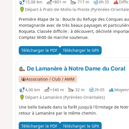
15,08 km
+801 m
-717 m
6h 35
Diffic
Départ à Prats-de-Mollo-la-Preste (Pyrénées-Orientale
Première étape de la : Boucle du Refuge des Conques a
montagnarde avec de très beaux paysages et particulière
Roqueta. Classée difficile : à découvert, déclivité importa
Comptez 6h00 de marche soutenue.
Télécharger le PDF
Télécharger le GPX
De Lamanère à Notre Dame du Coral
Association / Club / AMM
4,00 km
+340 m
-32 m
2h 05
Moyen
Départ à Lamanère (Pyrénées-Orientales)
Une belle balade dans la forêt jusqu'à l'Ermitage de Not
retour à Lamanère par le même chemin.
Télécharger le PDF
Télécharger le GPX