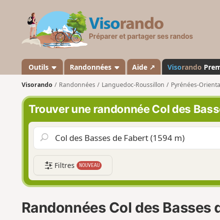
V
i
s
o
r
a
Outils
Randonnées
Aide ↗
Viso
rando
Pre
n
Visorando
Randonnées
Languedoc-Roussillon
Pyrénées-Orienta
d
o
Trouver une randonnée Col des Bass
Filtres
NOUVEAU
Randonnées Col des Basses d