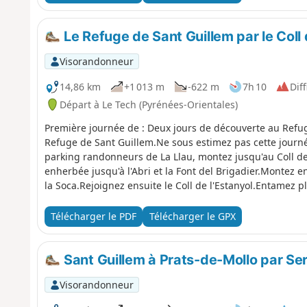
Le Refuge de Sant Guillem par le Coll d
Visorandonneur
14,86 km
+1 013 m
-622 m
7h 10
Diff
Départ à Le Tech (Pyrénées-Orientales)
Première journée de : Deux jours de découverte au Refu
Refuge de Sant Guillem.Ne sous estimez pas cette journé
parking randonneurs de La Llau, montez jusqu'au Coll de
enherbée jusqu'à l'Abri et la Font del Brigadier.Montez e
la Soca.Rejoignez ensuite le Coll de l'Estanyol.Entamez p
Refuge de Sant Guillem.De vastes paysages, ce premier 
Télécharger le PDF
Télécharger le GPX
Sant Guillem à Prats-de-Mollo par Serr
Visorandonneur