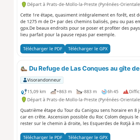
Départ à Prats-de-Mollo-la-Preste (Pyrénées-Orientale
Cette 1re étape, quasiment intégralement en forêt, est 
de 1275 m de D+ par des chemins balisés, peu ou pas empr
gpx.De beaux endroits pour se poser et profiter des pays
lieu parfait pour la pause repas par exemple.
Télécharger le PDF
Télécharger le GPX
Du Refuge de Las Conques au gîte de
Visorandonneur
15,09 km
+863 m
-883 m
6h 45
Diffic
Départ à Prats-de-Mollo-la-Preste (Pyrénées-Orientale
Quatrième étape du Tour du Canigou sens horaire en 8 jo
car en crête. Ascension possible du Roc Colom depuis le (4
rester sur le chemin à droite, les Esquerdes de Rotjà à 
Télécharger le PDF
Télécharger le GPX