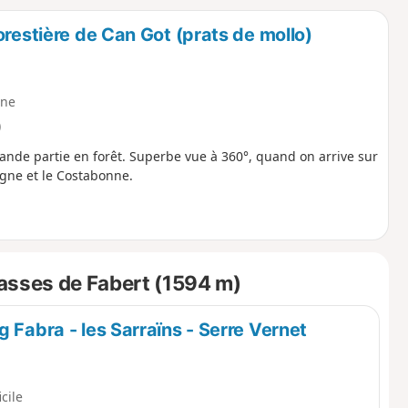
o
a
orestière de Can Got (prats de mollo)
i
m
p
ne
)
rande partie en forêt. Superbe vue à 360°, quand on arrive sur
agne et le Costabonne.
asses de Fabert (1594 m)
 Fabra - les Sarraïns - Serre Vernet
icile