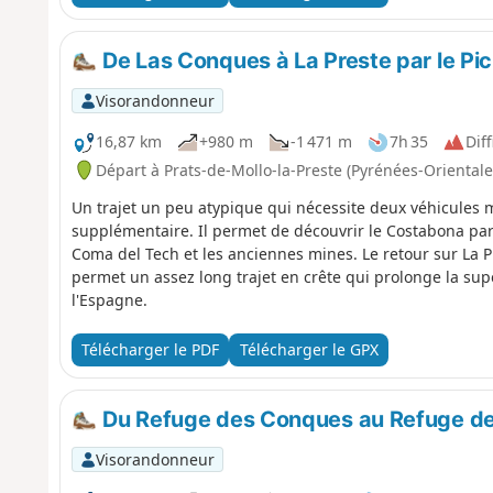
De Las Conques à La Preste par le Pi
Visorandonneur
16,87 km
+980 m
-1 471 m
7h 35
Diff
Départ à Prats-de-Mollo-la-Preste (Pyrénées-Orientale
Un trajet un peu atypique qui nécessite deux véhicules ma
supplémentaire. Il permet de découvrir le Costabona pa
Coma del Tech et les anciennes mines. Le retour sur La P
permet un assez long trajet en crête qui prolonge la sup
l'Espagne.
Télécharger le PDF
Télécharger le GPX
Du Refuge des Conques au Refuge de 
Visorandonneur