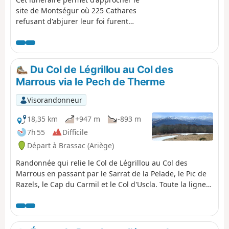
site de Montségur où 225 Cathares
refusant d'abjurer leur foi furent
brûlés en 1244 puis, de continuer à
travers le pays de Sault vers
Montaillou où une rafle de la part de
l'inquisition eut lieu en 1308, pour
Du Col de Légrillou au Col des
descendre enfin en haute vallée de
Marrous via le Pech de Therme
l'Ariège. Ces chemins furent
empruntés par les derniers Cathares
Visorandonneur
persécutés ou résistants comme le
furent les frères Authié à l'origine du
18,35 km
+947 m
-893 m
renouveau Cathare à la fin du XIIIe-
7h 55
Difficile
début XIVe siècle.
Départ à Brassac (Ariège)
Randonnée qui relie le Col de Légrillou au Col des
Marrous en passant par le Sarrat de la Pelade, le Pic de
Razels, le Cap du Carmil et le Col d'Uscla. Toute la ligne
de crête offre une vue magnifique sur la chaine des
Pyrénées du Vallier au Soularac.