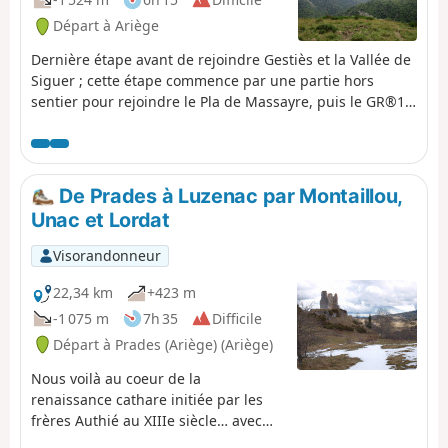
Départ à Ariège
Dernière étape avant de rejoindre Gestiès et la Vallée de
Siguer ; cette étape commence par une partie hors
sentier pour rejoindre le Pla de Massayre, puis le GR®10,
bien balisé, en suivant un long mais facile itinéraire de
crêtes. Les vues sont splendides. L'utilisation du GPS est
préconisée pour faciliter le début de cette étape.
De Prades à Luzenac par Montaillou,
Unac et Lordat
Visorandonneur
22,34 km
+423 m
-1 075 m
7h 35
Difficile
Départ à Prades (Ariège) (Ariège)
Nous voilà au coeur de la
renaissance cathare initiée par les
frères Authié au XIIIe siècle… avec
Montaillou et la rafle menée par