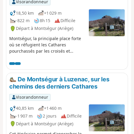
Visorandonneur
l'itinéraire s'effectue entièrement sur sentiers et pistes très
confortables, d'où sa cotation "moyenne".
18,50 km
+1 029 m
-822 m
8h 15
Difficile
Départ à Montségur (Ariège)
Montségur, la principale place forte
où se réfugient les Cathares
pourchassés par les croisés et
l'Inquisition est assiégée en 1244 et
225 Cathares refusant d'abjurer leur
foi sont brûlés, ici-même, au pied du
pic rocheux. À partir de là, les
De Montségur à Luzenac, sur les
réseaux de fuite mais aussi de
chemins des derniers Cathares
propagation de l'idéologie Cathare
s'organisent pour échapper à
Visorandonneur
l'Inquisition.
40,85 km
+1 460 m
-1 907 m
2 jours
Difficile
Départ à Montségur (Ariège)
Cet itinéraire permet d'approcher le