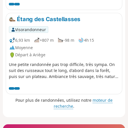
l’inquisition, le prieuré d’Unac et
enfin Lordat, citadelle source de
conflit entre France et Aragon pour
Étang des Castellasses
fixer les frontières en 1258
Visorandonneur
6,93 km
+807 m
-98 m
4h 15
Moyenne
Départ à Ariège
Une petite randonnée pas trop difficile, très sympa. On
suit des ruisseaux tout le long, d'abord dans la forêt,
puis sur un plateau. Ambiance très sauvage, très nature.
D'innombrables endroits, idéal pour monter un camp,
avec arbres à foison, rochers majestueux, et rivière
juteuse, mais calme. Très bonne population de truites
Pour plus de randonnées, utilisez notre
moteur de
fario dans la rivière. Le lac est, lui aussi, rempli de
recherche
.
poissons, de grosses truites fario et de la truite arc-en-
ciel, pour ravir éventuellement les petites papilles des
gourmands.