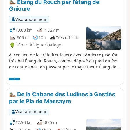
Étang du Rouch par l'étang de
Gnioure
Visorandonneur
13,88 km
+1 927 m
-306 m
10h
Très difficile
Départ à Siguer (Ariège)
Ascension de la crête frontalière avec l'Andorre jusqu'au
très bel Étang du Rouch, comme déposé au pied du Pic
de Font Blanca, en passant par le majestueux Étang de
Gnioure et sa jolie et longue vallée : - nombreuses
cascades pendant la montée assez raide et très
pierreuse jusqu'au pont de la Peyre ; - petit passage en
balcon très légèrement vertigineux pour accéder à
De la Cabane des Ludines à Gestiès
l'immense Étang de Gnioure ; - long sentier longeant
par le Pla de Massayre
l'étang puis le ruisseau et s'enfonçant dans la vallée ; -
montée à flanc démarrant assez soft pour finir bien raide
Visorandonneur
jusqu'à l'Étang du Rouch.
12,93 km
+886 m
-1 524 m
6h 15
Difficile