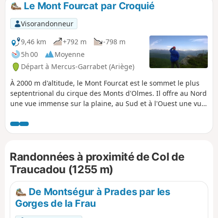
Le Mont Fourcat par Croquié
p
Visorandonneur
9,46 km
+792 m
-798 m
5h 00
Moyenne
Départ à Mercus-Garrabet (Ariège)
À 2000 m d'altitude, le Mont Fourcat est le sommet le plus
septentrional du cirque des Monts d'Olmes. Il offre au Nord
une vue immense sur la plaine, au Sud et à l'Ouest une vue
sur l'ensemble de chaîne ariégeoise. Au-delà, on peut
même distinguer par temps clair au loin le glacier de la
Maladetta. À l'Est, la vue plonge dans le cirque des Monts
d'Olmes, dominé par l'imposant Saint-Barthélemy. On
Randonnées à proximité de Col de
monte d'abord dans une belle forêt et dès qu'on arrive à
découvert parmi les fougères et les bruyères qui laissent
Traucadou (1255 m)
ensuite la place aux rhododendrons, aux genêts et au
gispet, on jouit d'une très belle vue du fait qu'on chemine
De Montségur à Prades par les
constamment sur une crête formée par des croupes
Gorges de la Frau
herbeuses continues allant jusqu'au sommet. Le calibre de
cette sortie est déjà assez sportif (800 m de dénivelé) mais