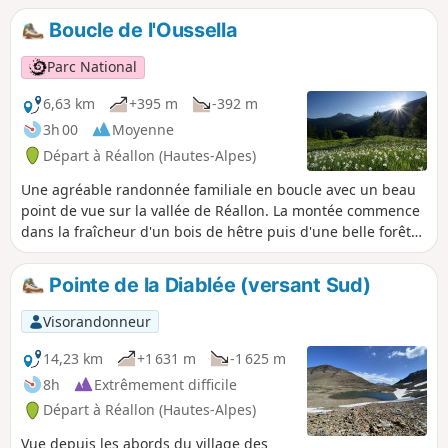
nécessite d'avoir des compétences en lecture du terrain car
Boucle de l'Oussella
le début du parcours est peu marqué : le plus simple est
d'essayer de toujours rester sur la crête ce qui implique
Parc National
quelques petits pas d'escalades faciles.
6,63 km
+395 m
-392 m
3h 00
Moyenne
Départ à Réallon (Hautes-Alpes)
Une agréable randonnée familiale en boucle avec un beau
point de vue sur la vallée de Réallon. La montée commence
dans la fraîcheur d'un bois de hêtre puis d'une belle forêt
de mélèzes avant d'arriver à d'anciens près de fauche,
témoignage des activités passées. Les ruines d'anciens
Pointe de la Diablée (versant Sud)
chalets d'alpage rappellent ce qu'était la vie en montagne.
Quand le sentier passe en balcon le paysage s'ouvre en un
Visorandonneur
large point de vue sur la vallée de Réallon.
14,23 km
+1 631 m
-1 625 m
8h
Extrêmement difficile
Départ à Réallon (Hautes-Alpes)
Vue depuis les abords du village des