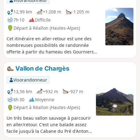
Visorandonneur
12,99 km
+1 208 m
-1 205 m
7h 10
Difficile
Départ à Réallon (Hautes-Alpes)
Cet itinéraire en aller-retour est une des
nombreuses possibilités de randonnée
offerte à partir du hameau des Gourniers
avec des vues, entre autres sur le point
culminant de l'Embrunais, le Mourre Froid à
Vallon de Chargès
2993m d'altitude.
Visorandonneur
13,56 km
+932 m
-927 m
6h 30
Moyenne
Départ à Réallon (Hautes-Alpes)
Un très beau vallon sauvage à parcourir
en aller/retour. C'est une balade assez
facile jusqu'à la Cabane du Pré d'Antoni,
après c'est un peu plus pentu. Les