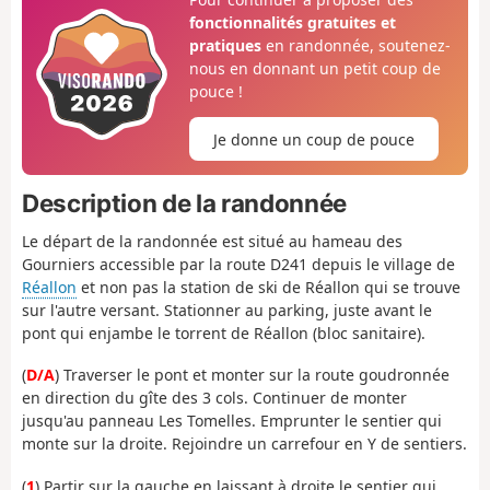
fonctionnalités gratuites et
pratiques
en randonnée, soutenez-
nous en donnant un petit coup de
pouce !
Je donne un coup de pouce
Description de la randonnée
Le départ de la randonnée est situé au hameau des
Gourniers accessible par la route D241 depuis le village de
Réallon
et non pas la station de ski de Réallon qui se trouve
sur l'autre versant. Stationner au parking, juste avant le
pont qui enjambe le torrent de Réallon (bloc sanitaire).
(
D/A
) Traverser le pont et monter sur la route goudronnée
en direction du gîte des 3 cols. Continuer de monter
jusqu'au panneau Les Tomelles. Emprunter le sentier qui
monte sur la droite. Rejoindre un carrefour en Y de sentiers.
(
1
) Partir sur la gauche en laissant à droite le sentier qui