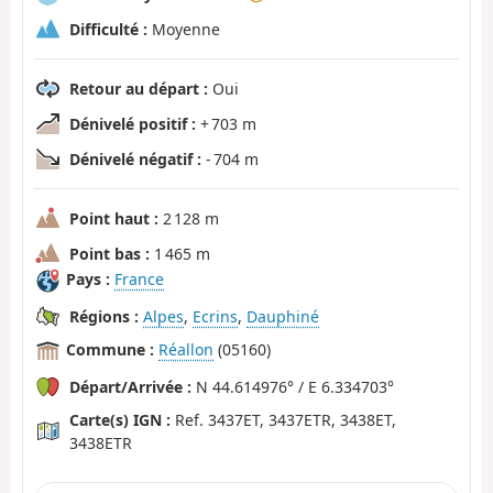
Difficulté :
Moyenne
Retour au départ :
Oui
Dénivelé positif :
+ 703 m
Dénivelé négatif :
- 704 m
Point haut :
2 128 m
Point bas :
1 465 m
Pays :
France
Régions :
Alpes
,
Ecrins
,
Dauphiné
Commune :
Réallon
(05160)
Départ/Arrivée :
N 44.614976° / E 6.334703°
Carte(s) IGN :
Ref. 3437ET, 3437ETR, 3438ET,
3438ETR