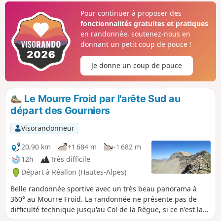
paysages sont superbes du début à la
Pour continuer à proposer des
fin. C'est également un coin réputé pour
fonctionnalités gratuites et pratiques
observer des chamois.
en randonnée, soutenez-nous en
donnant un petit coup de pouce !
Je donne un coup de pouce
Le Mourre Froid par l'arête Sud au
départ des Gourniers
Visorandonneur
20,90 km
+1 684 m
-1 682 m
12h
Très difficile
Départ à Réallon (Hautes-Alpes)
Belle randonnée sportive avec un très beau panorama à
360° au Mourre Froid. La randonnée ne présente pas de
difficulté technique jusqu'au Col de la Règue, si ce n'est la
distance et le dénivelé. Attention, le parcours sur la crête