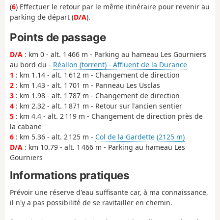
(
6
) Effectuer le retour par le même itinéraire pour revenir au
parking de départ (
D/A
).
Points de passage
D/A
: km 0 - alt. 1 466 m - Parking au hameau Les Gourniers
au bord du -
Réallon (torrent) - Affluent de la Durance
1
: km 1.14 - alt. 1 612 m - Changement de direction
2
: km 1.43 - alt. 1 701 m - Panneau Les Usclas
3
: km 1.98 - alt. 1 787 m - Changement de direction
4
: km 2.32 - alt. 1 871 m - Retour sur l'ancien sentier
5
: km 4.4 - alt. 2 119 m - Changement de direction près de
la cabane
6
: km 5.36 - alt. 2 125 m -
Col de la Gardette (2125 m)
D/A
: km 10.79 - alt. 1 466 m - Parking au hameau Les
Gourniers
Informations pratiques
Prévoir une réserve d'eau suffisante car, à ma connaissance,
il n'y a pas possibilité de se ravitailler en chemin.