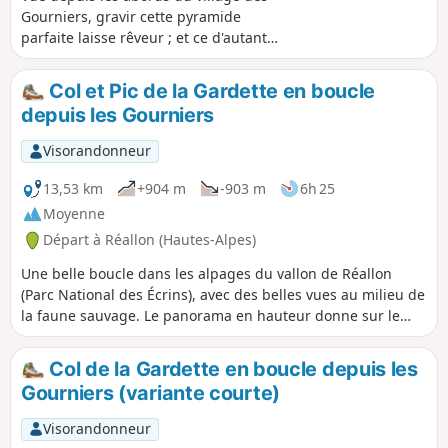
Gourniers, gravir cette pyramide
parfaite laisse rêveur ; et ce d'autant
plus par le versant qui nous fait face ;
cela parait impossible et pourtant ça
Col et Pic de la Gardette en boucle
passe !
depuis les Gourniers
Visorandonneur
13,53 km
+904 m
-903 m
6h 25
Moyenne
Départ à Réallon (Hautes-Alpes)
Une belle boucle dans les alpages du vallon de Réallon
(Parc National des Écrins), avec des belles vues au milieu de
la faune sauvage. Le panorama en hauteur donne sur le
Sud des Écrins avec le Mourre Froid, les Aiguilles de
Chabrières. Le tracé proposé comporte plusieurs variantes.
Col de la Gardette en boucle depuis les
Il est possible de bien le raccourcir (enlever 1h à 1h30) en
Gourniers (variante courte)
ne poursuivant pas jusqu'au pic après le Col de la Gardette,
et en coupant vers les Tomelles plutôt que de descendre
Visorandonneur
jusqu'au torrent. Il est également possible de faire un