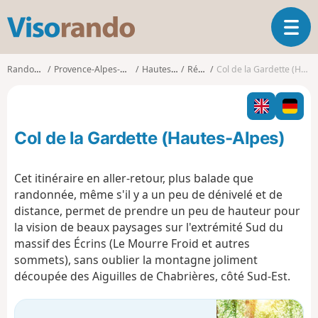
V
O
i
u
s
v
o
Randonnées
Provence-Alpes-Côte d'Azur
Hautes-Alpes
Réallon
Col de la Gardette (Hautes-Alpes)
r
r
i
a
r
n
l
d
Col de la Gardette (Hautes-Alpes)
a
o
n
a
Cet itinéraire en aller-retour, plus balade que
v
randonnée, même s'il y a un peu de dénivelé et de
i
distance, permet de prendre un peu de hauteur pour
g
la vision de beaux paysages sur l'extrémité Sud du
a
t
massif des Écrins (Le Mourre Froid et autres
i
sommets), sans oublier la montagne joliment
o
découpée des Aiguilles de Chabrières, côté Sud-Est.
n