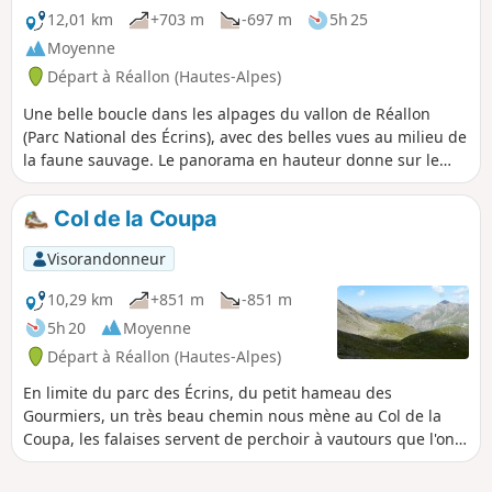
simple aller/retour en reprenant l'itinéraire de départ arrivé
12,01 km
+703 m
-697 m
5h 25
au col.
Moyenne
Départ à Réallon (Hautes-Alpes)
Une belle boucle dans les alpages du vallon de Réallon
(Parc National des Écrins), avec des belles vues au milieu de
la faune sauvage. Le panorama en hauteur donne sur le
Sud des Écrins avec le Mourre Froid, les Aiguilles de
Chabrières. Le dénivelé est assez important sur les deux
Col de la Coupa
premiers kilomètres, puis la montée est un peu plus
régulière. Enfin, la descente est bien plus douce entre les
Visorandonneur
alpages et la forêt. Il s'agit d'une variante courte de la
boucle, sans aller jusqu'au pic après le Col de la Gardette,
10,29 km
+851 m
-851 m
et en "coupant" vers les Tomelles plutôt que de descendre
5h 20
Moyenne
jusqu'au torrent.
Départ à Réallon (Hautes-Alpes)
En limite du parc des Écrins, du petit hameau des
Gourmiers, un très beau chemin nous mène au Col de la
Coupa, les falaises servent de perchoir à vautours que l'on
peut admirer planants sur la magnifique vallée de Réallon.