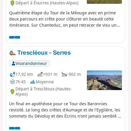
Départ à Éourres (Hautes-Alpes)
Quatrième étape du Tour de la Méouge avec en prime
deux parcours en crête pour clôturer en beauté cette
itinérance. Sur Chanteduc, on peut retracer de visu une
bonne partie du trajet parcouru depuis le départ et sur
Saint-Cyr, on domine les vallées du Buech et de la
Durance. Entre deux, les forêts sont magnifiques.
Trescléoux - Serres
Visorandonneur
17,92 km
+931 m
-902 m
7h 45
Moyenne
Départ à Trescléoux (Hautes-
Alpes)
Un final en apothéose pour ce Tour des Baronnies
revisité. Le long des crêtes d'Aumage et de l'Eyglière, les
sommets du Dévoluy et des Écrins n'ont jamais semblé si
proches. La Vallée du Buëch s'étend à nos pieds, et les
vues à 360° permettent de retracer le chemin parcouru