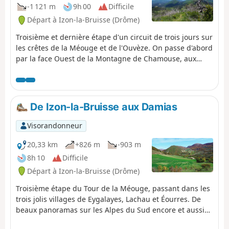
-1 121 m
9h 00
Difficile
Départ à Izon-la-Bruisse (Drôme)
Troisième et dernière étape d'un circuit de trois jours sur
les crêtes de la Méouge et de l'Ouvèze. On passe d'abord
par la face Ouest de la Montagne de Chamouse, aux
magnifiques forêts de hêtres, avant de gagner le
remarquable Col de Perty. Ensuite, on part en crête sur
plusieurs kilomètres par le sommet de l'Arsuc et le Serre
de Charbouisse, pour des vues époustouflantes sur les
De Izon-la-Bruisse aux Damias
Alpes et la vallée de l'Ouvèze. Le dernier tiers de la
journée permet d'explorer les hameaux de la vallée, dans
Visorandonneur
une jolie ambiance agraire.
20,33 km
+826 m
-903 m
8h 10
Difficile
Départ à Izon-la-Bruisse (Drôme)
Troisième étape du Tour de la Méouge, passant dans les
trois jolis villages de Eygalayes, Lachau et Éourres. De
beaux panoramas sur les Alpes du Sud encore et aussi
une sympathique ambiance pastorale et agraire.