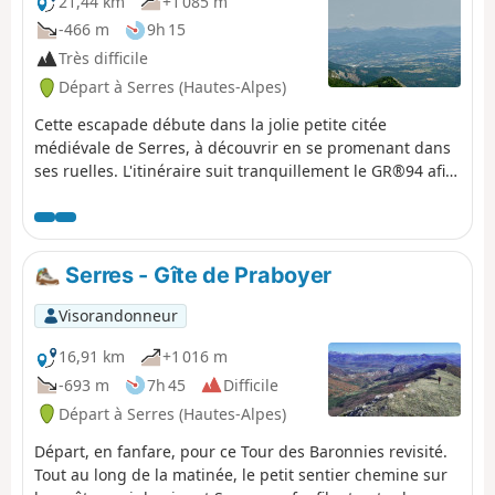
21,44 km
+1 085 m
-466 m
9h 15
Très difficile
Départ à Serres (Hautes-Alpes)
Cette escapade débute dans la jolie petite citée
médiévale de Serres, à découvrir en se promenant dans
ses ruelles. L'itinéraire suit tranquillement le GR®94 afin
de rejoindre Savournon et sa plaine cultivée. La montée
jusqu'au Col d'Aujour constitue le morceau de bravoure
de la journée avant de superbes panoramas plus doux
sur le Val de Durance. Un cheminement au travers de la
Serres - Gîte de Praboyer
Forêt Domaniale d'Aujour et de très belles marnes noires
mène ensuite sur un apaisant plateau d'alpage et à la
Visorandonneur
fraicheur du superbe Lac de Peyssier. Une bien belle
mise en route !
16,91 km
+1 016 m
-693 m
7h 45
Difficile
Départ à Serres (Hautes-Alpes)
Départ, en fanfare, pour ce Tour des Baronnies revisité.
Tout au long de la matinée, le petit sentier chemine sur