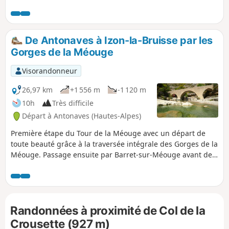
en Est de la ligne de crêtes, offre de nombreux points de
vue sur la Vallée du Buëch, les Baronnies Provençales, le
Dévoluy, les Écrins et les Préalpes. Le retour s'effectue à
travers les Gorges de la Méouge, permettant de profiter du
De Antonaves à Izon-la-Bruisse par les
décor perturbé et tortueux environnant.
Gorges de la Méouge
Visorandonneur
26,97 km
+1 556 m
-1 120 m
10h
Très difficile
Départ à Antonaves (Hautes-Alpes)
Première étape du Tour de la Méouge avec un départ de
toute beauté grâce à la traversée intégrale des Gorges de la
Méouge. Passage ensuite par Barret-sur-Méouge avant de
gagner la Crête de Chabre pour un panorama splendide
sur le Dévoluy, les Écrins et le Ventoux. Puis l'on arrive au
hameau perdu d'Izon-la-Bruisse et sa vue spectaculaire.
Possibilité de couper l'étape en deux (conseillé en cas de
Randonnées à proximité de Col de la
fortes chaleurs ou de mauvais temps et selon le niveau des
participants) en passant la nuit à la Ferme de l'Ubac, avant
Crousette (927 m)