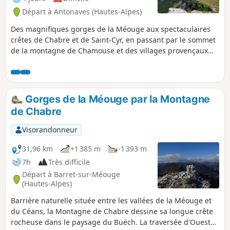
Départ à Antonaves (Hautes-Alpes)
Des magnifiques gorges de la Méouge aux spectaculaires
crêtes de Chabre et de Saint-Cyr, en passant par le sommet
de la montagne de Chamouse et des villages provençaux
tels que Lachau et Eourres, cette itinérance autour de la
Méouge permet de prendre le pouls du Parc Naturel
Régional des Baronnies Provençales. Peu fréquentée, la
vallée alterne entre champs de lavande et pentes
Gorges de la Méouge par la Montagne
rocailleuses, forêts de pins sylvestres et sublimes hêtraies,
de Chabre
chemins pastoraux et crêtes aux panoramas exceptionnels.
Visorandonneur
31,96 km
+1 385 m
-1 393 m
7h
Très difficile
Départ à Barret-sur-Méouge
(Hautes-Alpes)
Barrière naturelle située entre les vallées de la Méouge et
du Céans, la Montagne de Chabre dessine sa longue crête
rocheuse dans le paysage du Buëch. La traversée d'Ouest