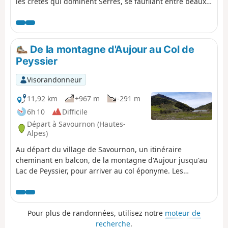
les crêtes qui dominent Serres, se faufilant entre beaux
rochers et pins sylvestres tortueux. Au Serre de la
Bouisse, le panorama sur les Baronnies et les sommets
alpins est à tomber par terre. Puis, entre le bucolique Col
d'Arron et l'arrivée, le chemin progresse délicieusement,
De la montagne d'Aujour au Col de
en balcon, sous la Montagne de l'Aup. Pour finir, le gîte
Peyssier
de Praboyer se trouve en pleine nature.
Visorandonneur
11,92 km
+967 m
-291 m
6h 10
Difficile
Départ à Savournon (Hautes-
Alpes)
Au départ du village de Savournon, un itinéraire
cheminant en balcon, de la montagne d'Aujour jusqu'au
Lac de Peyssier, pour arriver au col éponyme. Les
superbes points de vue et l'arrivée au lac sont les
récompenses d'une montée raide mais ombragée.
Pour plus de randonnées, utilisez notre
moteur de
recherche
.