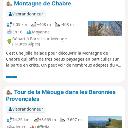
Montagne de Chabre
p
Visorandonneur
7,05 km
+408 m
-408 m
3h 10
Moyenne
Départ à Barret-sur-Méouge
(Hautes-Alpes)
C'est une jolie balade pour découvrir la Montagne de
Chabre qui offre de très beaux paysages en particulier sur
la partie en crête. On peut voir de nombreux adeptes du vol
libre en direction des Espranons.
Tour de la Méouge dans les Baronnies
Provençales
Visorandonneur
74,26 km
+3 669 m
-3 697 m
4 jours
Difficile