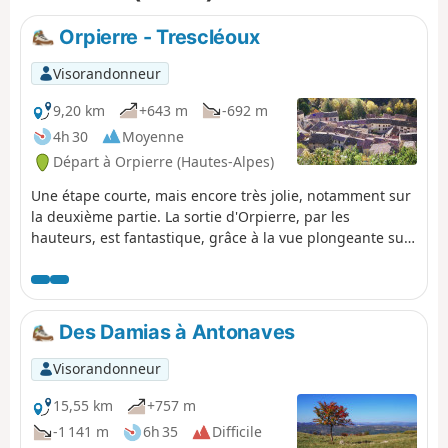
Barret-sur-Méouge.
Orpierre - Trescléoux
Visorandonneur
9,20 km
+643 m
-692 m
4h 30
Moyenne
Départ à Orpierre (Hautes-Alpes)
Une étape courte, mais encore très jolie, notamment sur
la deuxième partie. La sortie d'Orpierre, par les
hauteurs, est fantastique, grâce à la vue plongeante sur
l'étroit village blotti dans les falaises. Après le Suillet,
une belle crête et un passage mémorable dans les
marnes noires, le GR® passe par le gîte du Mont Garde.
Des Damias à Antonaves
Visorandonneur
15,55 km
+757 m
-1 141 m
6h 35
Difficile