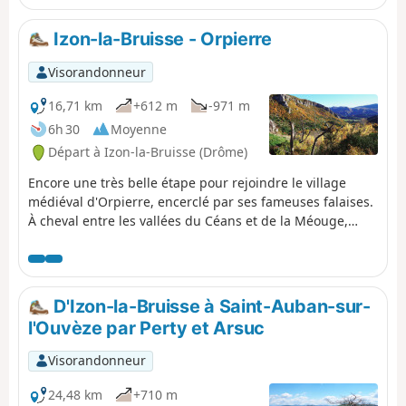
pendant les 7 derniers jours : Serre de la Bouisse,
Chamouse, Chabre et autres sommets émergent à
Izon-la-Bruisse - Orpierre
l'horizon pour se rappeler à nos bons souvenirs.
Visorandonneur
16,71 km
+612 m
-971 m
6h 30
Moyenne
Départ à Izon-la-Bruisse (Drôme)
Encore une très belle étape pour rejoindre le village
médiéval d'Orpierre, encerclé par ses fameuses falaises.
À cheval entre les vallées du Céans et de la Méouge,
c'est, cette fois-ci, l'interminable et étroite crête de
Chabre qui sert de fil conducteur à la randonnée, avec,
en point d'orgue, le pittoresque Col Saint-Ange et ses
parois d'escalade.
D'Izon-la-Bruisse à Saint-Auban-sur-
l'Ouvèze par Perty et Arsuc
Visorandonneur
24,48 km
+710 m