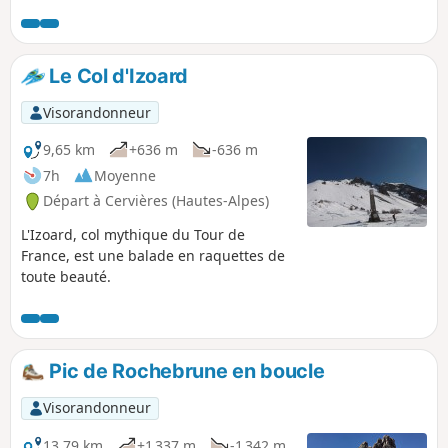
Le Col d'Izoard
Visorandonneur
9,65 km
+636 m
-636 m
7h
Moyenne
Départ à Cervières (Hautes-Alpes)
L'Izoard, col mythique du Tour de
France, est une balade en raquettes de
toute beauté.
Pic de Rochebrune en boucle
Visorandonneur
13,79 km
+1 337 m
-1 342 m