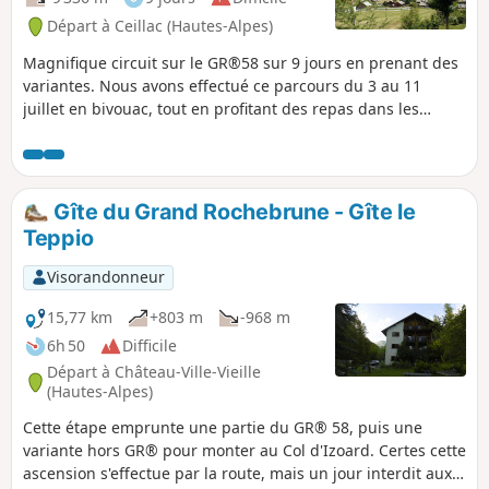
Départ à Ceillac (Hautes-Alpes)
Magnifique circuit sur le GR®58 sur 9 jours en prenant des
variantes. Nous avons effectué ce parcours du 3 au 11
juillet en bivouac, tout en profitant des repas dans les
refuges, gîtes et camping. En cette période, outre le risque
de trouver des névés, la flore était en effervescence,
rendant ce parcours encore plus magnifique. Circuit difficile
avec certes des distances kilométriques raisonnables mais
Gîte du Grand Rochebrune - Gîte le
avec des dénivelés importants : près de 10000 m de d+ sur
Teppio
140 km.
Visorandonneur
15,77 km
+803 m
-968 m
6h 50
Difficile
Départ à Château-Ville-Vieille
(Hautes-Alpes)
Cette étape emprunte une partie du GR® 58, puis une
variante hors GR® pour monter au Col d'Izoard. Certes cette
ascension s'effectue par la route, mais un jour interdit aux