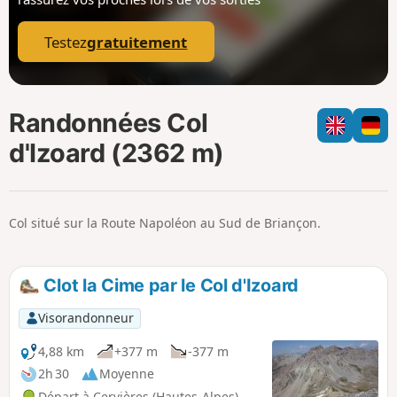
p
Testez
gratuitement
Randonnées Col
d'Izoard (2362 m)
Col situé sur la Route Napoléon au Sud de Briançon.
Clot la Cime par le Col d'Izoard
Visorandonneur
4,88 km
+377 m
-377 m
2h 30
Moyenne
Départ à Cervières (Hautes-Alpes)