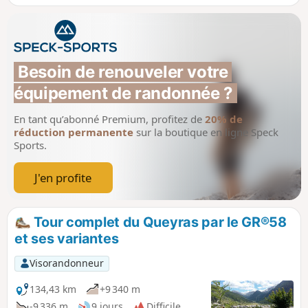
mentionnées dans ce lien
Besoin de renouveler votre 
équipement de randonnée ?
En tant qu’abonné Premium, profitez de
20% de
réduction permanente
sur la boutique en ligne Speck
Sports.
J'en profite
Tour complet du Queyras par le GR®58
et ses variantes
Visorandonneur
134,43 km
+9 340 m
-9 336 m
9 jours
Difficile