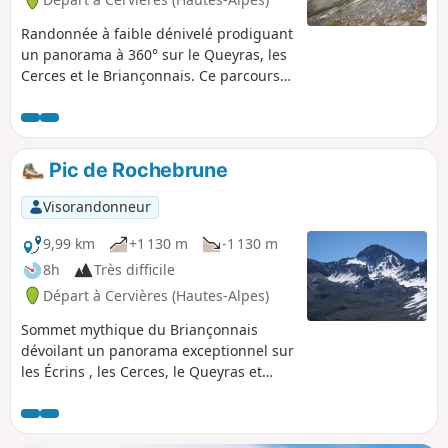
Randonnée à faible dénivelé prodiguant
un panorama à 360° sur le Queyras, les
Cerces et le Briançonnais. Ce parcours
d'altitude bien aéré est idéal par temps
de canicule.
Pic de Rochebrune
Visorandonneur
9,99 km
+1 130 m
-1 130 m
8h
Très difficile
Départ à Cervières (Hautes-Alpes)
Sommet mythique du Briançonnais
dévoilant un panorama exceptionnel sur
les Écrins , les Cerces, le Queyras et
l'Italie. Attention : parcours sportif en
partie hors sentier dans les éboulis,
pentes soutenues, passages aériens.