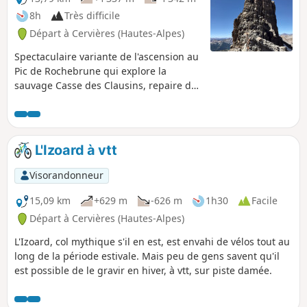
8h
Très difficile
Départ à Cervières (Hautes-Alpes)
Spectaculaire variante de l'ascension au
Pic de Rochebrune qui explore la
sauvage Casse des Clausins, repaire des
aigles royaux et edelweiss, et revient au
Col de l'Izoard par la Casse Déserte et
les monolithes de l'Agnel. Le pic, plus
haut sommet du Briançonnais, offre une
L'Izoard à vtt
vue panoramique sur les sommets
français, suisses, et italiens. Un bon
Visorandonneur
quart de la promenade s'effectue hors
sentier balisé, et l'accès au sommet
15,09 km
+629 m
-626 m
1h30
Facile
nécessite un unique pas d'escalade en 3
Départ à Cervières (Hautes-Alpes)
sur du très bon rocher. Note
L'Izoard, col mythique s'il en est, est envahi de vélos tout au
modérateur : l'accès au Pic de
long de la période estivale. Mais peu de gens savent qu'il
Rochebrune est à nouveau autorisé
est possible de le gravir en hiver, à vtt, sur piste damée.
depuis le 22 juillet 2024 suite aux
éboulements de 2023. Toutefois il est
conseillé de consulter les consignes