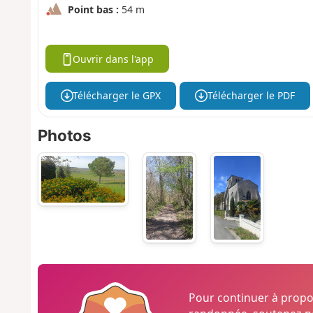
Point bas :
54 m
Ouvrir dans l'app
Télécharger le GPX
Télécharger le PDF
Photos
Pour continuer à prop