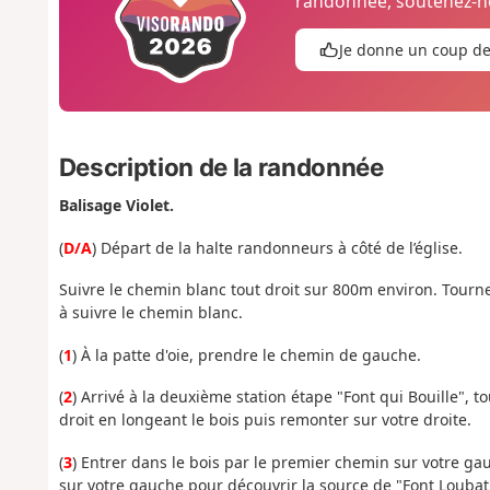
randonnée, soutenez-no
Je donne un coup d
Description de la randonnée
Balisage Violet.
(
D/A
) Départ de la halte randonneurs à côté de l’église.
Suivre le chemin blanc tout droit sur 800m environ. Tourne
à suivre le chemin blanc.
(
1
) À la patte d'oie, prendre le chemin de gauche.
(
2
) Arrivé à la deuxième station étape "Font qui Bouille", 
droit en longeant le bois puis remonter sur votre droite.
(
3
) Entrer dans le bois par le premier chemin sur votre gau
sur votre gauche pour découvrir la source de "Font Loubat