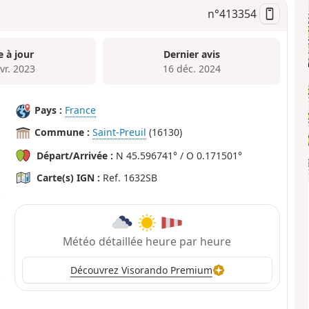
n°
413354
e à jour
Dernier avis
vr. 2023
16 déc. 2024
Pays :
France
Commune :
Saint-Preuil
(16130)
Départ/Arrivée :
N 45.596741° / O 0.171501°
Carte(s) IGN :
Ref. 1632SB
Météo détaillée heure par heure
Découvrez Visorando Premium