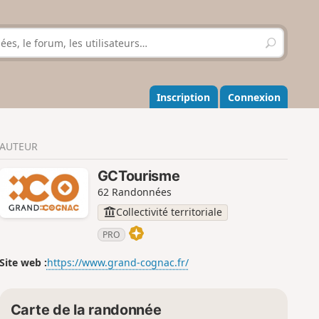
R
e
c
h
e
Inscription
Connexion
r
c
h
AUTEUR
e
r
GCTourisme
62 Randonnées
Collectivité territoriale
PRO
Site web :
https://www.grand-cognac.fr/
Carte de la randonnée