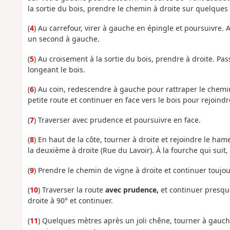
la sortie du bois, prendre le chemin à droite sur quelques
(
4
) Au carrefour, virer à gauche en épingle et poursuivre. 
un second à gauche.
(
5
) Au croisement à la sortie du bois, prendre à droite. Pa
longeant le bois.
(
6
) Au coin, redescendre à gauche pour rattraper le chemin 
petite route et continuer en face vers le bois pour rejoindr
(
7
) Traverser avec prudence et poursuivre en face.
(
8
) En haut de la côte, tourner à droite et rejoindre le h
la deuxième à droite (Rue du Lavoir). À la fourche qui suit
(
9
) Prendre le chemin de vigne à droite et continuer toujour
(
10
) Traverser la route
avec prudence,
et continuer presque
droite à 90° et continuer.
(
11
) Quelques mètres après un joli chêne, tourner à gauch