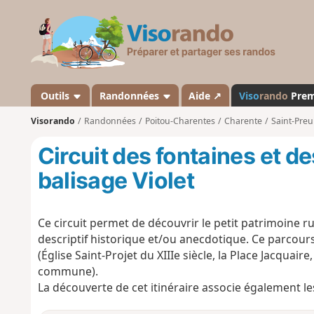
V
i
s
o
r
a
Outils
Randonnées
Aide ↗
Viso
rando
Pre
n
Visorando
Randonnées
Poitou-Charentes
Charente
Saint-Preui
d
o
Circuit des fontaines et de
balisage Violet
Ce circuit permet de découvrir le petit patrimoine ru
descriptif historique et/ou anecdotique. Ce parcours
(Église Saint-Projet du XIIIe siècle, la Place Jacquai
commune).
La découverte de cet itinéraire associe également les