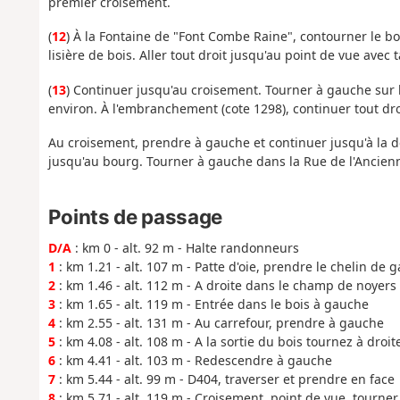
premier croisement.
(
12
) À la Fontaine de "Font Combe Raine", contourner le bo
lisière de bois. Aller tout droit jusqu'au point de vue avec t
(
13
) Continuer jusqu'au croisement. Tourner à gauche sur l
environ. À l'embranchement (cote 1298), continuer tout dro
Au croisement, prendre à gauche et continuer jusqu'à la d
jusqu'au bourg. Tourner à gauche dans la Rue de l'Ancienne
Points de passage
D/A
: km 0 - alt. 92 m - Halte randonneurs
1
: km 1.21 - alt. 107 m - Patte d'oie, prendre le chelin de 
2
: km 1.46 - alt. 112 m - A droite dans le champ de noyers
3
: km 1.65 - alt. 119 m - Entrée dans le bois à gauche
4
: km 2.55 - alt. 131 m - Au carrefour, prendre à gauche
5
: km 4.08 - alt. 108 m - A la sortie du bois tournez à dro
6
: km 4.41 - alt. 103 m - Redescendre à gauche
7
: km 5.44 - alt. 99 m - D404, traverser et prendre en face
8
: km 5.71 - alt. 119 m - Croisement, point de vue, tourner