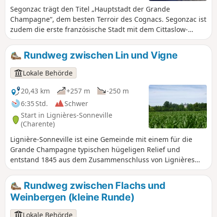
Segonzac trägt den Titel „Hauptstadt der Grande
Champagne“, dem besten Terroir des Cognacs. Segonzac ist
zudem die erste französische Stadt mit dem Cittaslow-
Label: eine Gemeinde, in der es sich gut leben lässt, die
Städte auszeichnet, denen Umwelt und Lebensqualität am
Rundweg zwischen Lin und Vigne
Herzen liegen.
Lokale Behörde
20,43 km
+257 m
-250 m
6:35 Std.
Schwer
Start in Lignières-Sonneville
(Charente)
Lignière-Sonneville ist eine Gemeinde mit einem für die
Grande Champagne typischen hügeligen Relief und
entstand 1845 aus dem Zusammenschluss von Lignières
und Sonneville. Eingebettet im Herzen der Grande
Champagne zählt sie 613 Einwohner.
Rundweg zwischen Flachs und
Weinbergen (kleine Runde)
Lokale Behörde