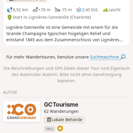
8,92 km
+78 m
-75 m
2:45 Std.
Leicht
Start in Lignières-Sonneville (Charente)
Lignière-Sonneville ist eine Gemeinde mit einem für die
Grande Champagne typischen hügeligen Relief und
entstand 1845 aus dem Zusammenschluss von Lignières
und Sonneville. Eingebettet im Herzen der Grande
Champagne zählt sie 613 Einwohner.
Für mehr Wandertouren, benutze unsere
Suchmaschine
.
Die Beschreibungen und GPX-Daten dieser Tour sind Eigentum
des Autors/der Autorin. Bitte nicht ohne Genehmigung
kopieren.
AUTOR
GCTourisme
62 Wanderungen
Lokale Behörde
PRO