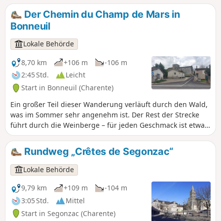
Der Chemin du Champ de Mars in
Bonneuil
Lokale Behörde
8,70 km
+106 m
-106 m
2:45 Std.
Leicht
Start in Bonneuil (Charente)
Ein großer Teil dieser Wanderung verläuft durch den Wald,
was im Sommer sehr angenehm ist. Der Rest der Strecke
führt durch die Weinberge – für jeden Geschmack ist etwas
dabei.
Rundweg „Crêtes de Segonzac“
Lokale Behörde
9,79 km
+109 m
-104 m
3:05 Std.
Mittel
Start in Segonzac (Charente)