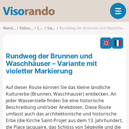
V
T
i
o
s
g
o
Wanderungen
Poitou-Charentes
Charente
Saint-Preuil
Rundweg der Brunnen und Waschhäuser – Variante mit violetter Markierung
g
r
l
a
e
n
n
d
Rundweg der Brunnen und
a
o
v
Waschhäuser – Variante mit
i
violetter Markierung
g
a
t
Auf dieser Route können Sie das kleine ländliche
i
Kulturerbe (Brunnen, Waschhäuser) entdecken. An
o
jeder Wasserstelle finden Sie eine historische
n
Beschreibung und/oder Anekdoten. Diese Route
umfasst auch das architektonische und historische
Erbe (die Kirche Saint-Projet aus dem 13. Jahrhundert,
die Place Jacquaire, das Schloss von Ségeville und die