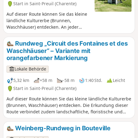
Start in Saint-Preuil (Charente)
Auf dieser Route können Sie das kleine
ländliche Kulturerbe (Brunnen,
Waschhäuser) entdecken. An jeder
Wasserstelle finden Sie eine historische
und/oder anekdotische Beschreibung.
Rundweg „Circuit des Fontaines et des
Diese Route umfasst auch das
Waschhäuser“ – Variante mit
architektonische und historische Erbe
orangefarbener Markierung
(die Kirche Saint-Projet aus dem 13.
Jahrhundert, die Place Jacquaire, die
Lokale Behörde
protestantische Stele, das Schloss von
Ségeville und die verstreuten Weiler der
5,32 km
+58 m
-58 m
1:40 Std.
Leicht
Gemeinde). Die Entdeckung dieser
Start in Saint-Preuil (Charente)
Route verbindet auch die Vorzüge der
Landschaft, der Flora und der Fauna.
Auf dieser Route können Sie das kleine ländliche Kulturerbe
(Brunnen, Waschhäuser) entdecken. Die Erkundung dieser
Route verbindet zudem landschaftliche, floristische und
faunistische Reize.
Weinberg-Rundweg in Bouteville