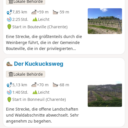
Lokale Behörde
7,85 km
+59 m
-59 m
2:25 Std.
Leicht
Start in Bouteville (Charente)
Eine Strecke, die größtenteils durch die
Weinberge führt, die in der Gemeinde
Bouteville, die in der privilegierten
Region Grande Champagne des Pays de
Cognac liegt, allgegenwärtig sind. Fast
Der Kuckucksweg
alle Winzer von Bouteville sind auch
„Schnapsbrenner“.
Lokale Behörde
5,13 km
+70 m
-68 m
1:40 Std.
Leicht
Start in Bonneuil (Charente)
Eine Strecke, die offene Landschaften
und Waldabschnitte abwechselt. Sehr
angenehm zu begehen.