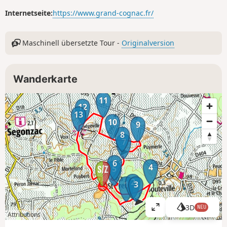
Internetseite:
https://www.grand-cognac.fr/
Maschinell übersetzte Tour -
Originalversion
Wanderkarte
11
12
13
10
9
8
7
6
4
5
2
1
3
3D
NEU
K
Attributions
a