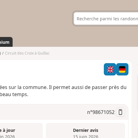
mium
)
Circuit des Croix à Guillac
uées sur la commune. Il permet aussi de passer près du
 beau temps.
n°
98671052
e à jour
Dernier avis
uin 2026
15 juin 2026