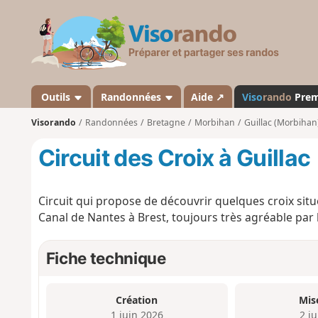
V
i
s
o
r
a
Outils
Randonnées
Aide ↗
Viso
rando
Pre
n
Visorando
Randonnées
Bretagne
Morbihan
Guillac (Morbihan
d
o
Circuit des Croix à Guillac
Circuit qui propose de découvrir quelques croix sit
Canal de Nantes à Brest, toujours très agréable par
Fiche technique
Création
Mis
1 juin 2026
2 j