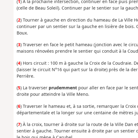
(
1
) À la prochaine intersection, continuer en face puis pr
(celle de Beau Soleil). Continuer par le sentier sur la gauc
(
2
) Tourner à gauche en direction du hameau de La Ville Ho
continuer par un sentier sur la gauche en lisière de bois.
Boux.
(
3
) Traverser en face le petit hameau (jonction avec le circ
maisons rénovées prendre le sentier qui conduit à la Coud
(
4
) Hors circuit : 100 m à gauche la Croix de la Coudraie. D
(laisser le circuit N°16 qui part sur la droite) près de la d
Perrière.
(
5
) La traverser
prudemment
pour aller en face par le sen
droite pour atteindre la Ville Meno.
(
6
) Traverser le hameau et, à sa sortie, remarquer la Croix d
départementale et la longer sur une centaine de mètres jus
(
7
) À la croix, tourner à droite sur la route de la Ville Da
sentier à gauche. Tourner ensuite à droite par un sentier
le bois qui mène à Caruhel.