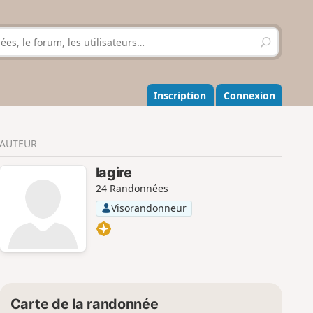
R
e
c
h
e
Inscription
Connexion
r
c
h
AUTEUR
e
r
lagire
24 Randonnées
Visorandonneur
Carte de la randonnée