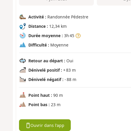
Activité :
Randonnée Pédestre
Distance :
12,34 km
Durée moyenne :
3h 45
Difficulté :
Moyenne
Retour au départ :
Oui
Dénivelé positif :
+ 83 m
Dénivelé négatif :
- 88 m
Point haut :
90 m
Point bas :
23 m
Ouvrir dans l'app