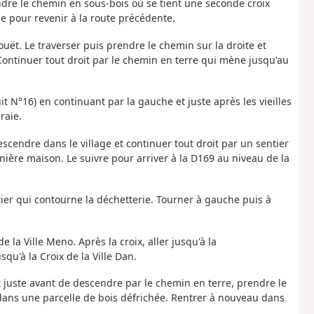
endre le chemin en sous-bois où se tient une seconde croix
he pour revenir à la route précédente.
uët. Le traverser puis prendre le chemin sur la droite et
 Continuer tout droit par le chemin en terre qui mène jusqu'au
uit N°16) en continuant par la gauche et juste après les vieilles
raie.
escendre dans le village et continuer tout droit par un sentier
ernière maison. Le suivre pour arriver à la D169 au niveau de la
tier qui contourne la déchetterie. Tourner à gauche puis à
e la Ville Meno. Après la croix, aller jusqu'à la
qu'à la Croix de la Ville Dan.
n et juste avant de descendre par le chemin en terre, prendre le
 dans une parcelle de bois
défrichée. Rentrer à nouveau dans