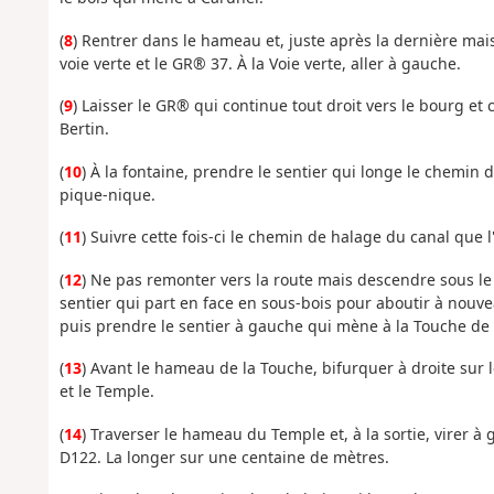
(
8
) Rentrer dans le hameau et, juste après la dernière mais
voie verte et le GR® 37. À
la Voie verte, aller à gauche.
(
9
) Laisser le GR® qui continue tout droit vers le bourg et
Bertin.
(
10
) À la fontaine, prendre le sentier qui longe le chemin 
pique-nique.
(
11
) Suivre cette fois-ci le chemin de halage du canal que l
(
12
) Ne pas remonter vers la route mais descendre sous le
sentier qui part en face en sous-bois pour aboutir à nouve
puis prendre le sentier à gauche qui mène à la Touche de 
(
13
) Avant le hameau de la Touche, bifurquer à droite sur l
et le Temple.
(
14
) Traverser le hameau du Temple et, à la sortie, virer à 
D122.
La longer sur une centaine de mètres.