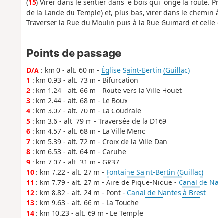
(
15
) Virer dans le sentier dans le bois qui longe la route. P
de la Lande du Temple) et, plus bas, virer dans le chemin 
Traverser la Rue du Moulin puis à la Rue Guimard et celle 
Points de passage
D/A
: km 0 - alt. 60 m -
Église Saint-Bertin (Guillac)
1
: km 0.93 - alt. 73 m - Bifurcation
2
: km 1.24 - alt. 66 m - Route vers la Ville Houët
3
: km 2.44 - alt. 68 m - Le Boux
4
: km 3.07 - alt. 70 m - La Coudraie
5
: km 3.6 - alt. 79 m - Traversée de la D169
6
: km 4.57 - alt. 68 m - La Ville Meno
7
: km 5.39 - alt. 72 m - Croix de la Ville Dan
8
: km 6.53 - alt. 64 m - Caruhel
9
: km 7.07 - alt. 31 m - GR37
10
: km 7.22 - alt. 27 m -
Fontaine Saint-Bertin (Guillac)
11
: km 7.79 - alt. 27 m - Aire de Pique-Nique -
Canal de Na
12
: km 8.82 - alt. 24 m - Pont -
Canal de Nantes à Brest
13
: km 9.63 - alt. 66 m - La Touche
14
: km 10.23 - alt. 69 m - Le Temple