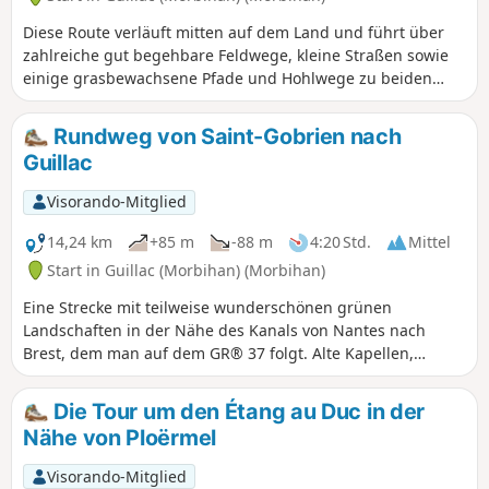
Diese Route verläuft mitten auf dem Land und führt über
zahlreiche gut begehbare Feldwege, kleine Straßen sowie
einige grasbewachsene Pfade und Hohlwege zu beiden
Seiten der RN24.
Rundweg von Saint-Gobrien nach
Guillac
Visorando-Mitglied
14,24 km
+85 m
-88 m
4:20 Std.
Mittel
Start in Guillac (Morbihan) (Morbihan)
Eine Strecke mit teilweise wunderschönen grünen
Landschaften in der Nähe des Kanals von Nantes nach
Brest, dem man auf dem GR® 37 folgt. Alte Kapellen,
Kirchen und Kreuze säumen ebenfalls diese Route, die
Ihnen zweifellos einen Tapetenwechsel bieten wird.
Die Tour um den Étang au Duc in der
Nähe von Ploërmel
Visorando-Mitglied