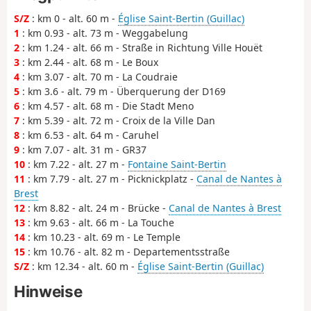
S/Z
: km 0 - alt. 60 m -
Église Saint-Bertin (Guillac)
1
: km 0.93 - alt. 73 m - Weggabelung
2
: km 1.24 - alt. 66 m - Straße in Richtung Ville Houët
3
: km 2.44 - alt. 68 m - Le Boux
4
: km 3.07 - alt. 70 m - La Coudraie
5
: km 3.6 - alt. 79 m - Überquerung der D169
6
: km 4.57 - alt. 68 m - Die Stadt Meno
7
: km 5.39 - alt. 72 m - Croix de la Ville Dan
8
: km 6.53 - alt. 64 m - Caruhel
9
: km 7.07 - alt. 31 m - GR37
10
: km 7.22 - alt. 27 m -
Fontaine Saint-Bertin
11
: km 7.79 - alt. 27 m - Picknickplatz -
Canal de Nantes à
Brest
12
: km 8.82 - alt. 24 m - Brücke -
Canal de Nantes à Brest
13
: km 9.63 - alt. 66 m - La Touche
14
: km 10.23 - alt. 69 m - Le Temple
15
: km 10.76 - alt. 82 m - Departementsstraße
S/Z
: km 12.34 - alt. 60 m -
Église Saint-Bertin (Guillac)
Hinweise