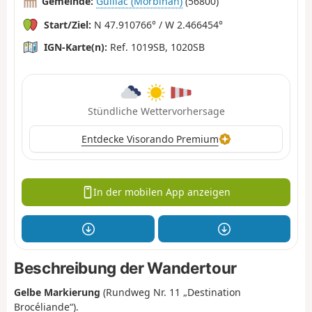
Gemeinde:
Guillac (Morbihan)
(56800)
Start/Ziel:
N 47.910766° / W 2.466454°
IGN-Karte(n):
Ref. 1019SB, 1020SB
Stündliche Wettervorhersage
Entdecke Visorando Premium
In der mobilen App anzeigen
Beschreibung der Wandertour
Gelbe Markierung
(Rundweg Nr. 11 „Destination
Brocéliande“).