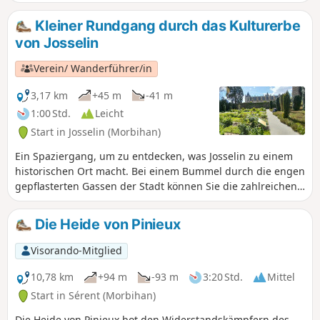
Flusslauf und führt zur charmanten Kapelle Saint-Gobrien.
Kleiner Rundgang durch das Kulturerbe
von Josselin
Verein/ Wanderführer/in
3,17 km
+45 m
-41 m
1:00 Std.
Leicht
Start in Josselin (Morbihan)
Ein Spaziergang, um zu entdecken, was Josselin zu einem
historischen Ort macht. Bei einem Bummel durch die engen
gepflasterten Gassen der Stadt können Sie die zahlreichen
Fachwerkhäuser bewundern, von denen das älteste aus
dem Jahr 1538 stammt, sowie die Kirchen und das Schloss
Die Heide von Pinieux
(kostenpflichtig). Eine sehr angenehme Wanderung.
Visorando-Mitglied
10,78 km
+94 m
-93 m
3:20 Std.
Mittel
Start in Sérent (Morbihan)
Die Heide von Pinieux bot den Widerstandskämpfern des