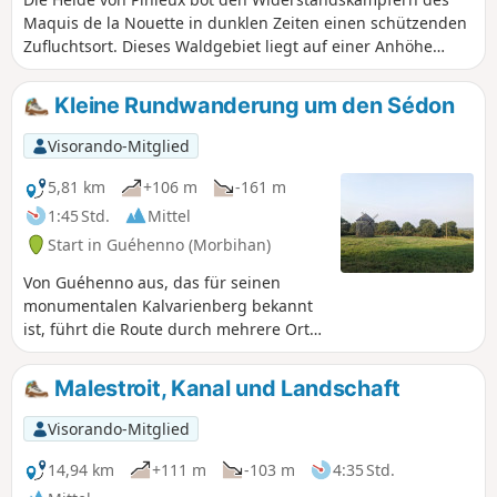
Maquis de la Nouette in dunklen Zeiten einen schützenden
Zufluchtsort. Dieses Waldgebiet liegt auf einer Anhöhe
zwischen den Tälern der Claie und der Oust und bietet
einige Ausblicke auf den Osten des Morbihan. Und in einer
Kleine Rundwanderung um den Sédon
der Talmulden verbirgt sich ein Juwel: das Moor von
Kerfontaine. Achtung: Die Durchquerung des Moores
Visorando-Mitglied
erfordert das Wandern abseits der Wege.
5,81 km
+106 m
-161 m
1:45 Std.
Mittel
Start in Guéhenno (Morbihan)
Von Guéhenno aus, das für seinen
monumentalen Kalvarienberg bekannt
ist, führt die Route durch mehrere Orte
rund um den Fluss Sédon sowie durch
Wälder und an Feldern vorbei. Der
Malestroit, Kanal und Landschaft
größte Teil der Strecke verläuft auf
Wegen und manchmal auch auf wenig
Visorando-Mitglied
begehenen Straßen.
14,94 km
+111 m
-103 m
4:35 Std.