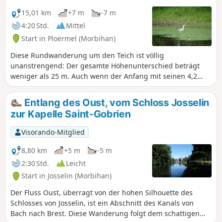
15,01 km
+7 m
-7 m
4:20 Std.
Mittel
Start in Ploërmel (Morbihan)
Diese Rundwanderung um den Teich ist völlig
unanstrengend: Der gesamte Höhenunterschied beträgt
weniger als 25 m. Auch wenn der Anfang mit seinen 4,2
Kilometern auf einem ausgebauten Rad- und Wanderweg
etwas langatmig sein mag, ist der Rückweg über
Entlang des Oust, vom Schloss Josselin
denGR®®37, der am Teich entlangführt und an mehreren
zur Kapelle Saint-Gobrien
Stellen herrliche Ausblicke auf eine Vielzahl von
Sumpfvögeln bietet, mehr als angenehm.
Visorando-Mitglied
8,80 km
+5 m
-5 m
2:30 Std.
Leicht
Start in Josselin (Morbihan)
Der Fluss Oust, überragt von der hohen Silhouette des
Schlosses von Josselin, ist ein Abschnitt des Kanals von
Bach nach Brest. Diese Wanderung folgt dem schattigen