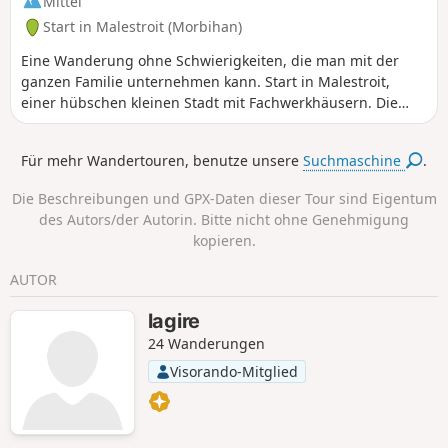
Mittel
Start in Malestroit (Morbihan)
Eine Wanderung ohne Schwierigkeiten, die man mit der
ganzen Familie unternehmen kann. Start in Malestroit,
einer hübschen kleinen Stadt mit Fachwerkhäusern. Die
erste Hälfte der Strecke verläuft flach entlang des Kanals
von Bach nach Brest auf dem Treidelpfad. Der zweite Teil
Für mehr Wandertouren, benutze unsere
Suchmaschine
.
führt durch die Landschaft: Felder, Wälder, Kapellen,
Kalvarienberge und malerische kleine Weiler, wobei Sie
Die Beschreibungen und GPX-Daten dieser Tour sind Eigentum
demGR®347folgen.
des Autors/der Autorin. Bitte nicht ohne Genehmigung
kopieren.
AUTOR
lagire
24 Wanderungen
Visorando-Mitglied