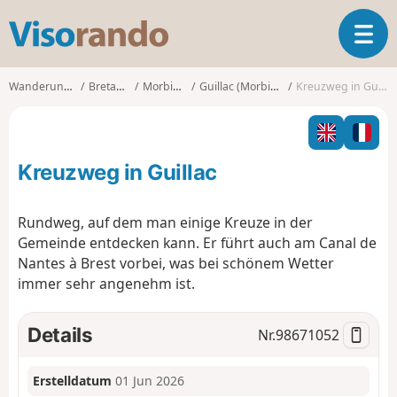
V
T
i
o
s
g
o
Wanderungen
Bretagne
Morbihan
Guillac (Morbihan)
Kreuzweg in Guillac
g
r
l
a
e
n
n
d
Kreuzweg in Guillac
a
o
v
i
Rundweg, auf dem man einige Kreuze in der
g
Gemeinde entdecken kann. Er führt auch am Canal de
a
Nantes à Brest vorbei, was bei schönem Wetter
t
immer sehr angenehm ist.
i
o
n
Details
Nr.
98671052
Erstelldatum
01 Jun 2026