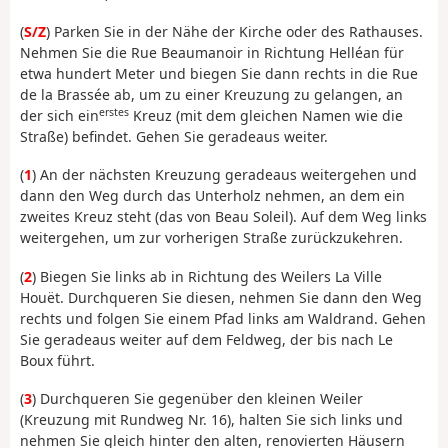
(
S/Z
) Parken Sie in der Nähe der Kirche oder des Rathauses.
Nehmen Sie die Rue Beaumanoir in Richtung Helléan für
etwa hundert Meter und biegen Sie dann rechts in die Rue
de la Brassée ab, um zu einer Kreuzung zu gelangen, an
erstes
der sich ein
Kreuz (mit dem gleichen Namen wie die
Straße) befindet. Gehen Sie geradeaus weiter.
(
1
) An der nächsten Kreuzung geradeaus weitergehen und
dann den Weg durch das Unterholz nehmen, an dem ein
zweites Kreuz steht (das von Beau Soleil). Auf dem Weg links
weitergehen, um zur vorherigen Straße zurückzukehren.
(
2
) Biegen Sie links ab in Richtung des Weilers La Ville
Houët. Durchqueren Sie diesen, nehmen Sie dann den Weg
rechts und folgen Sie einem Pfad links am Waldrand. Gehen
Sie geradeaus weiter auf dem Feldweg, der bis nach Le
Boux führt.
(
3
) Durchqueren Sie gegenüber den kleinen Weiler
(Kreuzung mit Rundweg Nr. 16), halten Sie sich links und
nehmen Sie gleich hinter den alten, renovierten Häusern