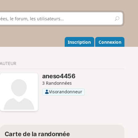
R
e
c
h
e
Inscription
Connexion
r
c
h
AUTEUR
e
r
aneso4456
3 Randonnées
Visorandonneur
Carte de la randonnée