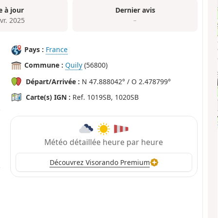
e à jour
Dernier avis
vr. 2025
–
Pays :
France
Commune :
Quily
(56800)
Départ/Arrivée :
N 47.888042° / O 2.478799°
Carte(s) IGN :
Ref. 1019SB, 1020SB
Météo détaillée heure par heure
Découvrez Visorando Premium