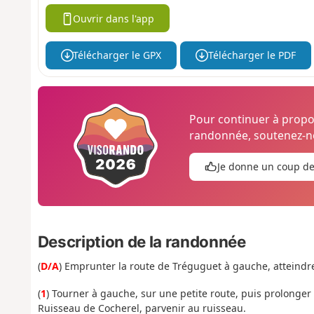
Ouvrir dans l'app
Télécharger le GPX
Télécharger le PDF
Pour continuer à prop
randonnée, soutenez-no
Je donne un coup d
Description de la randonnée
(
D/A
) Emprunter la route de Tréguguet à gauche, atteindr
(
1
) Tourner à gauche, sur une petite route, puis prolonger d
Ruisseau de Cocherel, parvenir au ruisseau.