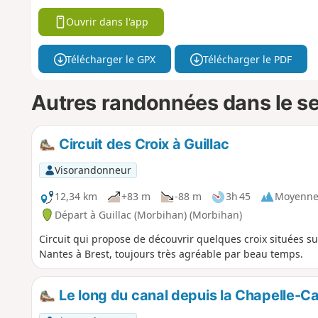
Ouvrir dans l'app
Télécharger le GPX
Télécharger le PDF
Autres randonnées dans le s
Circuit des Croix à Guillac
Visorandonneur
12,34 km
+83 m
-88 m
3h 45
Moyenn
Départ à Guillac (Morbihan) (Morbihan)
Circuit qui propose de découvrir quelques croix situées s
Nantes à Brest, toujours très agréable par beau temps.
Le long du canal depuis la Chapelle-C