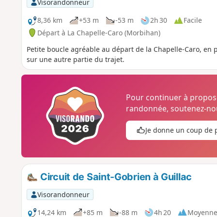
Visorandonneur
8,36 km
+53 m
-53 m
2h 30
Facile
Départ à La Chapelle-Caro (Morbihan)
Petite boucle agréable au départ de la Chapelle-Caro, en pa
sur une autre partie du trajet.
Pour continuer à propo
randonnée, soutenez-nou
Je donne un coup de 
Circuit de Saint-Gobrien à Guillac
Visorandonneur
14,24 km
+85 m
-88 m
4h 20
Moyenn