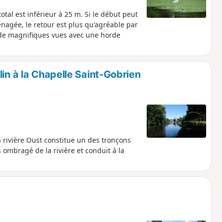
total est inférieur à 25 m. Si le début peut
énagée, le retour est plus qu'agréable par
s de magnifiques vues avec une horde
in à la Chapelle Saint-Gobrien
 rivière Oust constitue un des tronçons
ombragé de la rivière et conduit à la