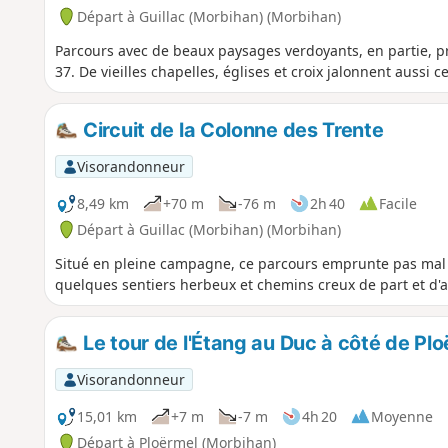
Départ à Guillac (Morbihan) (Morbihan)
Parcours avec de beaux paysages verdoyants, en partie, p
37. De vieilles chapelles, églises et croix jalonnent aussi
Circuit de la Colonne des Trente
Visorandonneur
8,49 km
+70 m
-76 m
2h 40
Facile
Départ à Guillac (Morbihan) (Morbihan)
Situé en pleine campagne, ce parcours emprunte pas mal d
quelques sentiers herbeux et chemins creux de part et d'a
Le tour de l'Étang au Duc à côté de Pl
Visorandonneur
15,01 km
+7 m
-7 m
4h 20
Moyenne
Départ à Ploërmel (Morbihan)