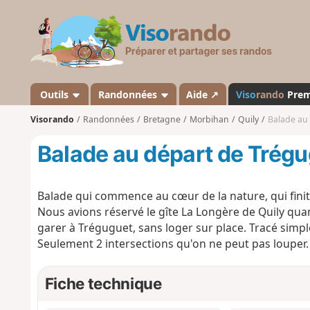
V
i
s
o
r
a
Outils
Randonnées
Aide ↗
Viso
rando
Pre
n
Visorando
Randonnées
Bretagne
Morbihan
Quily
Balade au
d
o
Balade au départ de Trég
Balade qui commence au cœur de la nature, qui finit 
Nous avions réservé le gîte La Longère de Quily quand 
garer à Tréguguet, sans loger sur place. Tracé simple,
Seulement 2 intersections qu'on ne peut pas louper.
Fiche technique