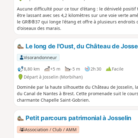
Aucune difficulté pour ce tour d'étang : le dénivelé positif 
être lassant avec ses 4,2 kilomètres sur une voie verte am
le GR®®37 qui longe l'étang et offre à plusieurs endroit
d'oiseaux des marais.
Le long de l'Oust, du Château de Jossel
Visorandonneur
8,80 km
+5 m
-5 m
2h 30
Facile
Départ à Josselin (Morbihan)
Dominée par la haute silhouette du Château de Josselin, la
du Canal de Nantes à Brest. Cette promenade suit le cours 
charmante Chapelle Saint-Gobrien.
Petit parcours patrimonial à Josselin
Association / Club / AMM