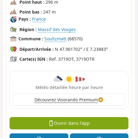
Point haut :
296 m
Point bas :
247 m
Pays :
France
Région :
Massif des Vosges
Commune :
Soultzmatt
(68570)
Départ/Arrivée :
N 47.961702° / E 7.23883°
Carte(s) IGN :
Ref. 3719OT, 3719OTR
Météo détaillée heure par heure
Découvrez Visorando Premium
Ouvrir dans l'app