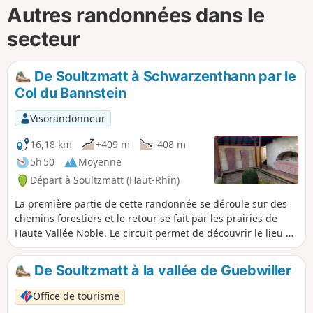
Autres randonnées dans le
secteur
De Soultzmatt à Schwarzenthann par le
Col du Bannstein
Visorandonneur
16,18 km
+409 m
-408 m
5h 50
Moyenne
Départ à Soultzmatt (Haut-Rhin)
La première partie de cette randonnée se déroule sur des
chemins forestiers et le retour se fait par les prairies de
Haute Vallée Noble. Le circuit permet de découvrir le lieu de
pèlerinage du Schaefertal (Val du Pâtre), le site mystérieux
de Schwarzenthann, les prairies de Wintzfelden et le
De Soultzmatt à la vallée de Guebwiller
panorama sur le Zinnkoepfle et la Vallée Noble au lieu-dit
Grossfels. Cette randonnée peut être écourtée de près de 4
Office de tourisme
kilomètres si on choisit comme point de départ le Chapelle