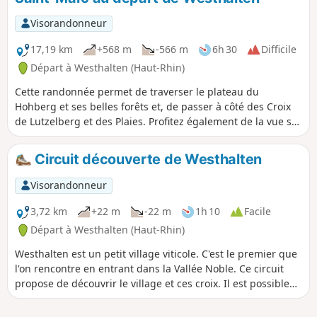
Visorandonneur
17,19 km
+568 m
-566 m
6h 30
Difficile
Départ à Westhalten (Haut-Rhin)
Cette randonnée permet de traverser le plateau du
Hohberg et ses belles forêts et, de passer à côté des Croix
de Lutzelberg et des Plaies. Profitez également de la vue sur
la plaine avant Notre-Dame du Hubel et de la beauté de la
forêt dans le plateau du Hohberg.
Circuit découverte de Westhalten
Visorandonneur
3,72 km
+22 m
-22 m
1h 10
Facile
Départ à Westhalten (Haut-Rhin)
Westhalten est un petit village viticole. C'est le premier que
l'on rencontre en entrant dans la Vallée Noble. Ce circuit
propose de découvrir le village et ces croix. Il est possible
de coupler cette balade avec la visite du village voisin de
Soultzmatt ou de faire d'autres randonnées dans le secteur.