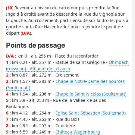
(
10
) Revenir au niveau du carrefour puis prendre la Rue
Ingold à droite avant de descendre la Rue du Vignoble sur
la gauche. Au croisement, partir ensuite sur la droite, puis à
gauche sur la Rue Hasenforder pour rejoindre le point de
départ (
D/A
).
Points de passage
D/A
: km 0 - alt. 255 m - Place du Hasenforder
1
: km 0.21 - alt. 257 m - Statue de saint Grégoire -
Ohmbach
(ruisseau) - Affluent de la Lauch
2
: km 0.87 - alt. 272 m - Croisement
3
: km 1.57 - alt. 283 m -
Chapelle Notre-Dame des Sources
(Soultzmatt)
4
: km 1.94 - alt. 296 m -
Chapelle Saint-Nicolas (Soultzmatt)
5
: km 3.9 - alt. 253 m - Rue de la Vallée x Rue des
Boulangers
6
: km 4.12 - alt. 264 m -
Église Saint-Sébastien (Soultzmatt)
7
: km 4.45 - alt. 263 m - Rue du Bois
8
: km 4.95 - alt. 257 m - Cimetière
9
: km 5.59 - alt. 249 m -
Château Wagenbourg