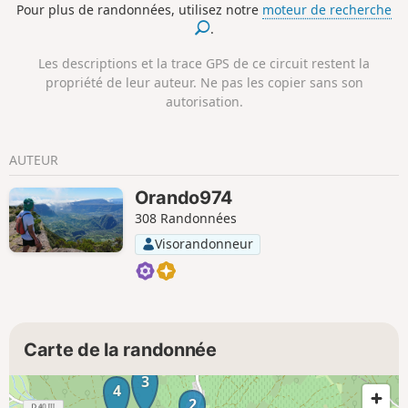
Pour plus de randonnées, utilisez notre
moteur de recherche
Il est possible aussi de voir le Petit Ballon à plusieurs
.
reprises ainsi que d'autres sommets vosgiens dans les
environs.
Les descriptions et la trace GPS de ce circuit restent la
propriété de leur auteur. Ne pas les copier sans son
autorisation.
AUTEUR
Orando974
308 Randonnées
Visorandonneur
Carte de la randonnée
3
4
2