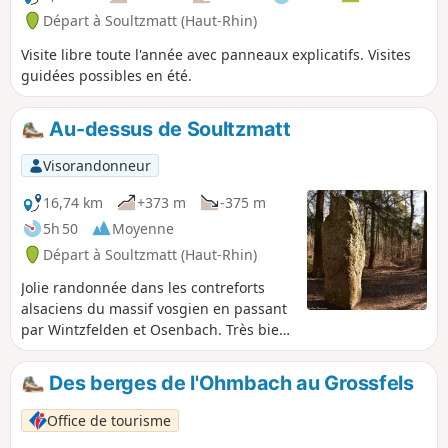
Départ à Soultzmatt (Haut-Rhin)
Visite libre toute l'année avec panneaux explicatifs. Visites
guidées possibles en été.
Au-dessus de Soultzmatt
Visorandonneur
16,74 km
+373 m
-375 m
5h 50
Moyenne
Départ à Soultzmatt (Haut-Rhin)
Jolie randonnée dans les contreforts
alsaciens du massif vosgien en passant
par Wintzfelden et Osenbach. Très bien
balisée par le club vosgien.
Des berges de l'Ohmbach au Grossfels
Office de tourisme