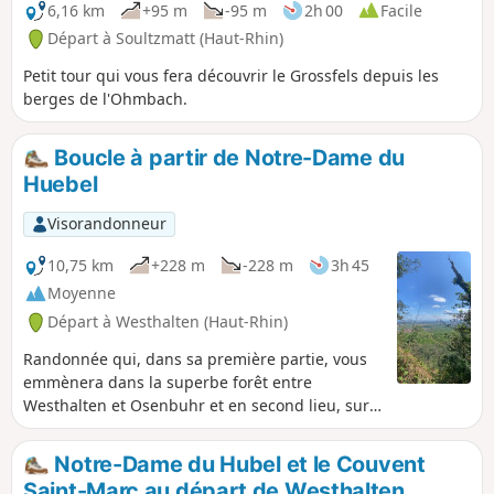
6,16 km
+95 m
-95 m
2h 00
Facile
Départ à Soultzmatt (Haut-Rhin)
Petit tour qui vous fera découvrir le Grossfels depuis les
berges de l'Ohmbach.
Boucle à partir de Notre-Dame du
Huebel
Visorandonneur
10,75 km
+228 m
-228 m
3h 45
Moyenne
Départ à Westhalten (Haut-Rhin)
Randonnée qui, dans sa première partie, vous
emmènera dans la superbe forêt entre
Westhalten et Osenbuhr et en second lieu, sur
un balcon dominant les vignes de Pfaffenheim
et de Rouffach.
Notre-Dame du Hubel et le Couvent
Saint-Marc au départ de Westhalten