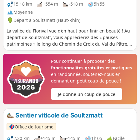
du Val du Pâtre.
15,18 km
+554 m
-518 m
5h 55
Moyenne
Départ à Soultzmatt (Haut-Rhin)
La vallée du Florival vue d’en haut pour finir en beauté ! Au
départ de Soultzmatt, vous apprécierez des « pauses
patrimoines » le long du Chemin de Croix du Val du Pâtre,
en vous arrêtant pour visiter les églises et chapelle de
Soultzmatt, Val de Pâtre et Saint-Gangolphe. La fin de cette
Pour continuer à proposer des
grande randonnée s’achèvera sur les chemins en balcon du
fonctionnalités gratuites et pratiques
vignoble de Guebwiller, qui vous offriront des panoramas
en randonnée, soutenez-nous en
exceptionnels sur la vallée du Florival, le Grand et le Petit
donnant un petit coup de pouce !
Ballon. Vous pourrez ainsi admirer les chemins parcourus
ces derniers jours.
Je donne un coup de pouce
Sentier viticole de Soultzmatt
Office de tourisme
2,30 km
+145 m
-145 m
1h 05
Facile