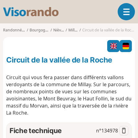
V
O
i
u
s
v
o
Randonnées
Bourgogne
Nièvre
Millay
Circuit de la vallée de la Roche
r
r
i
a
r
n
l
d
Circuit de la vallée de la Roche
a
o
n
a
Circuit qui vous fera passer dans différents vallons
v
verdoyants de la commune de Millay. Sur le parcours,
i
de nombreux points de vues sur les communes
g
avoisinantes, le Mont Beuvray, le Haut Follin, le sud du
a
t
massif du Morvan, ainsi que la traversée de la rivière
i
La Roche.
o
n
Fiche technique
n°
134978