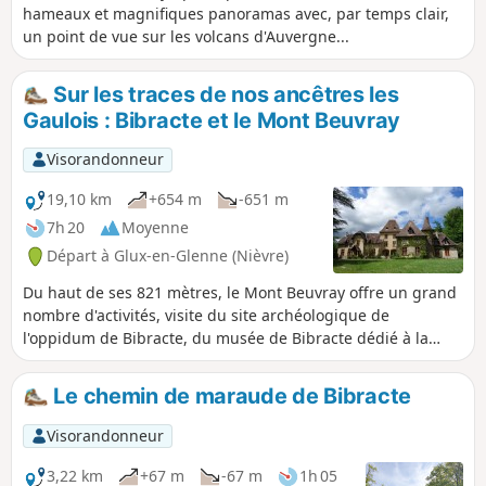
hameaux et magnifiques panoramas avec, par temps clair,
un point de vue sur les volcans d'Auvergne...
Sur les traces de nos ancêtres les
Gaulois : Bibracte et le Mont Beuvray
Visorandonneur
19,10 km
+654 m
-651 m
7h 20
Moyenne
Départ à Glux-en-Glenne (Nièvre)
Du haut de ses 821 mètres, le Mont Beuvray offre un grand
nombre d'activités, visite du site archéologique de
l'oppidum de Bibracte, du musée de Bibracte dédié à la
civilisation gauloise, et aussi de nombreuses possibilités de
balades comme le tour des remparts ou des parcours de
Le chemin de maraude de Bibracte
grande randonnée comme le GR®13 ou le GR®131. Et si par
bonheur à la fin de votre randonnée la brume envahit ces
Visorandonneur
lieux, l'atmosphère qui s'en dégage vous donnera
certainement la chair de poule.
3,22 km
+67 m
-67 m
1h 05