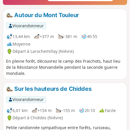
Autour du Mont Touleur
Visorandonneur
13,44 km
+377 m
-381 m
4h 55
Moyenne
Départ à Larochemillay (Nièvre)
En pleine forêt, découvrez le camp des Fraichots, haut lieu
de la Résistance Morvandelle pendant la seconde guerre
mondiale.
Sur les hauteurs de Chiddes
Visorandonneur
6,01 km
+154 m
-155 m
2h 10
Facile
Départ à Chiddes (Nièvre)
Petite randonnée sympathique entre forêts, ruisseau,