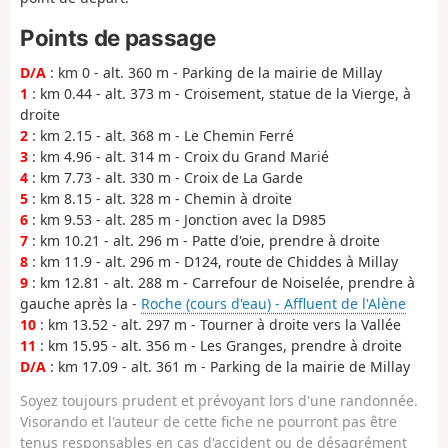
Points de passage
D/A
: km 0 - alt. 360 m - Parking de la mairie de Millay
1
: km 0.44 - alt. 373 m - Croisement, statue de la Vierge, à
droite
2
: km 2.15 - alt. 368 m - Le Chemin Ferré
3
: km 4.96 - alt. 314 m - Croix du Grand Marié
4
: km 7.73 - alt. 330 m - Croix de La Garde
5
: km 8.15 - alt. 328 m - Chemin à droite
6
: km 9.53 - alt. 285 m - Jonction avec la D985
7
: km 10.21 - alt. 296 m - Patte d'oie, prendre à droite
8
: km 11.9 - alt. 296 m - D124, route de Chiddes à Millay
9
: km 12.81 - alt. 288 m - Carrefour de Noiselée, prendre à
gauche après la -
Roche (cours d'eau) - Affluent de l'Alène
10
: km 13.52 - alt. 297 m - Tourner à droite vers la Vallée
11
: km 15.95 - alt. 356 m - Les Granges, prendre à droite
D/A
: km 17.09 - alt. 361 m - Parking de la mairie de Millay
Soyez toujours prudent et prévoyant lors d'une randonnée.
Visorando et l'auteur de cette fiche ne pourront pas être
tenus responsables en cas d'accident ou de désagrément