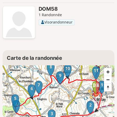
DOM58
1 Randonnée
Visorandonneur
Carte de la randonnée
8
10
11
9
7
1
6
5
4
2
3