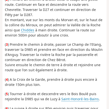
route. Continuer en face et descendre la route vers
Chevrette. Traverser la D27 et continuer en direction de
Fléty par la D287.
En montant, vue sur les monts du Morvan et, sur le haut de
la colline du Miroux, on peut admirer la Vallée de la Roche
ainsi que
Chiddes
à main droite. Continuer la route sur
environ 500m pour aboutir à une croix.
(
3
) Prendre le chemin à droite, passer Le Champ de l'Etang,
traverser la D985 et prendre en face en direction du Moulin
d'Anguy. Traverser la rivière la Roche par la passerelle et
continuer en direction de Chez Bérot.
Suivre ensuite le chemin de terre à droite et rejoindre une
route que l'on suit également à droite.
(
4
) A la Croix de la Garde, prendre à droite puis encore à
droite 150m plus loin.
(
5
) Tourner à droite et descendre vers le Bois Boulé puis
rejoindre la D985 qui va de Luzy à
Saint-Honoré-les-Bains
.
(
6
) La suivre à droite sur 80m environ puis traverser pour