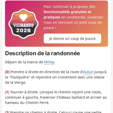
Pour continuer à proposer des
fonctionnalités gratuites et
pratiques
en randonnée, soutenez-
nous en donnant un petit coup de
pouce !
Je donne un coup de pouce
Description de la randonnée
Départ de la mairie de
Millay
.
(
D
) Prendre à droite en direction de la route d'
Autun
jusqu'à
la "Foulquière" et rejoindre un croisement avec une statue
de la Vierge.
(
1
) Tourner à droite. Lorsque le chemin rejoint une route,
continuer à gauche, traverser Château Gaillard et arriver au
hameau du Chemin Ferré.
(
2
) Prendre un chemin à droite. Celui-ci coupe une petite