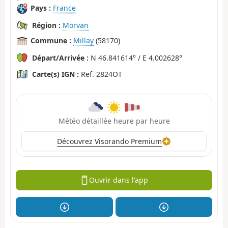
Pays :
France
Région :
Morvan
Commune :
Millay
(58170)
Départ/Arrivée :
N 46.841614° / E 4.002628°
Carte(s) IGN :
Ref. 2824OT
Météo détaillée heure par heure
Découvrez Visorando Premium
Ouvrir dans l'app