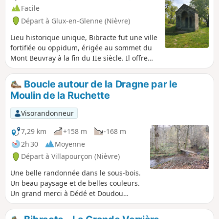
Facile
Départ à Glux-en-Glenne (Nièvre)
Lieu historique unique, Bibracte fut une ville
fortifiée ou oppidum, érigée au sommet du
Mont Beuvray à la fin du IIe siècle. Il offre
au-delà de son espace naturel protégé
(labellisé "Grand Site de France" au sein du
Boucle autour de la Dragne par le
PNR du Morvan) un site archéologique
Moulin de la Ruchette
exceptionnel. Le Chemin de maraude est un
circuit de 3 km permettant d'allier points de
Visorandonneur
vue, lieux de fouille et promenade entre
forêt et clairières.
7,29 km
+158 m
-168 m
2h 30
Moyenne
Départ à Villapourçon (Nièvre)
Une belle randonnée dans le sous-bois.
Un beau paysage et de belles couleurs.
Un grand merci à Dédé et Doudou
d’avoir rendu le chemin à nouveau
praticable en nettoyant le sentier et en