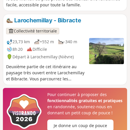
facile, accessible pour toute la famille.
Larochemillay - Bibracte
Collectivité territoriale
23,73 km
+552 m
-340 m
8h 20
Difficile
Départ à Larochemillay (Nièvre)
Deuxième partie de cet itinéraire au
paysage très ouvert entre Larochemillay
et Bibracte. Vous parcourrez les
paysages du Sud Morvan de châteaux
en bourgs typiques, bon voyage !
Pour continuer à proposer des
fonctionnalités gratuites et pratiques
en randonnée, soutenez-nous en
donnant un petit coup de pouce !
Je donne un coup de pouce