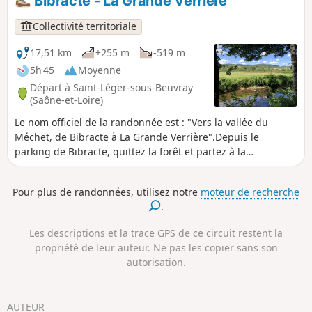
Bibracte - La Grande Verrière
construisant cette passerelle sur la
Dragne.
Collectivité territoriale
17,51 km
+255 m
-519 m
5h 45
Moyenne
Départ à Saint-Léger-sous-Beuvray
(Saône-et-Loire)
Le nom officiel de la randonnée est : "Vers la vallée du
Méchet, de Bibracte à La Grande Verrière".Depuis le
parking de Bibracte, quittez la forêt et partez à la
découverte de la Vallée du Méchet, entre jolis villages et
petit patrimoine, une belle découverte en Sud Morvan.
Pour plus de randonnées, utilisez notre
moteur de recherche
Respirez, vous êtes sur le Grand Site de France "Bibracte
.
Morvan des Sommets".
Les descriptions et la trace GPS de ce circuit restent la
propriété de leur auteur. Ne pas les copier sans son
autorisation.
AUTEUR