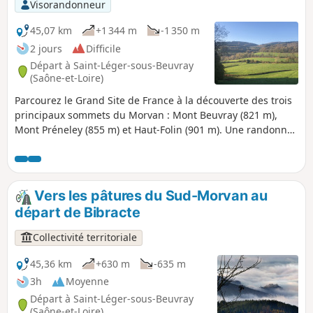
Visorandonneur
45,07 km
+1 344 m
-1 350 m
2 jours
Difficile
Départ à Saint-Léger-sous-Beuvray
(Saône-et-Loire)
Parcourez le Grand Site de France à la découverte des trois
principaux sommets du Morvan : Mont Beuvray (821 m),
Mont Préneley (855 m) et Haut-Folin (901 m). Une randonnée
sans grandes difficultés, toujours balisée et en plein cœur
de la nature. Offrez-vous une déconnexion totale à votre
rythme, crapahutez, respirez, écoutez : ici, c'est le Morvan
des sommets !
Vers les pâtures du Sud-Morvan au
départ de Bibracte
Collectivité territoriale
45,36 km
+630 m
-635 m
3h
Moyenne
Départ à Saint-Léger-sous-Beuvray
(Saône-et-Loire)