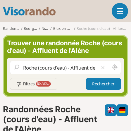
V
O
i
u
s
v
o
Randonnées
Bourgogne
Nièvre
Glux-en-Glenne
Roche (cours d'eau) - Affluent de l'Alène
r
r
i
a
Trouver une randonnée Roche (cours
r
n
d'eau) - Affluent de l'Alène
l
d
a
o
n
A
V
a
u
i
v
t
d
i
Filtres
Rechercher
NOUVEAU
o
e
g
u
r
a
r
l
t
d
e
i
Randonnées Roche
e
c
o
m
h
(cours d'eau) - Affluent
n
o
a
de l'Alène
i
m