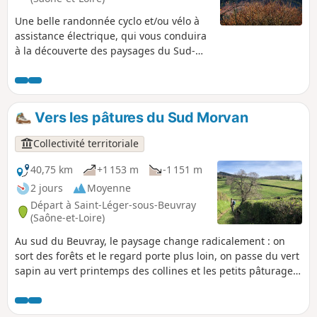
Une belle randonnée cyclo et/ou vélo à
assistance électrique, qui vous conduira
à la découverte des paysages du Sud-
Morvan par les petites routes. Une belle
balade d’un peu moins de 3 heures à
VAE. Découverte des pâtures et forêts du
Sud-Morvan en s’élançant depuis le Col
Vers les pâtures du Sud Morvan
du Rebout, au pied du Mont-Beuvray et
du site archéologique de l'ancien
Collectivité territoriale
oppidum gaulois de Bibracte, avec son
musée.
40,75 km
+1 153 m
-1 151 m
2 jours
Moyenne
Départ à Saint-Léger-sous-Beuvray
(Saône-et-Loire)
Au sud du Beuvray, le paysage change radicalement : on
sort des forêts et le regard porte plus loin, on passe du vert
sapin au vert printemps des collines et les petits pâturages
bordés de murets en pierre font le bonheur des vaches
blanches. D'étangs en moulins, en suivant les ruisseaux,
l'eau est un élément incontournable du sud Morvan.