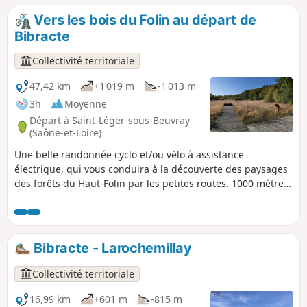
Vers les bois du Folin au départ de
Bibracte
Collectivité territoriale
47,42 km
+1 019 m
-1 013 m
3h
Moyenne
Départ à Saint-Léger-sous-Beuvray
(Saône-et-Loire)
Une belle randonnée cyclo et/ou vélo à assistance
électrique, qui vous conduira à la découverte des paysages
des forêts du Haut-Folin par les petites routes. 1000 mètres
de dénivelé pour une belle balade d’un peu moins de 3
heures.
Bibracte - Larochemillay
Collectivité territoriale
16,99 km
+601 m
-815 m