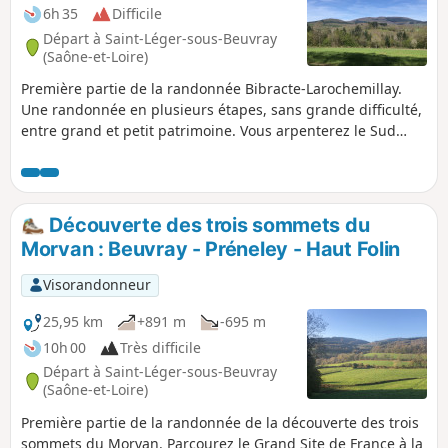
6h 35
Difficile
Départ à Saint-Léger-sous-Beuvray
(Saône-et-Loire)
Première partie de la randonnée Bibracte-Larochemillay.
Une randonnée en plusieurs étapes, sans grande difficulté,
entre grand et petit patrimoine. Vous arpenterez le Sud
Morvan de pâturages en étangs, en passant devant de
charmants châteaux et des panoramas bucoliques.
Découverte des trois sommets du
Morvan : Beuvray - Préneley - Haut Folin
Visorandonneur
25,95 km
+891 m
-695 m
10h 00
Très difficile
Départ à Saint-Léger-sous-Beuvray
(Saône-et-Loire)
Première partie de la randonnée de la découverte des trois
sommets du Morvan. Parcourez le Grand Site de France à la