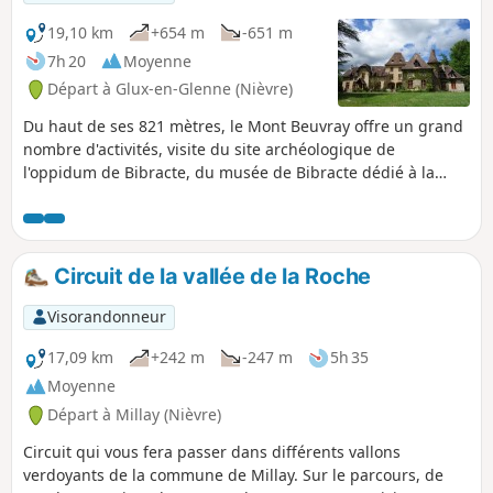
19,10 km
+654 m
-651 m
7h 20
Moyenne
Départ à Glux-en-Glenne (Nièvre)
Du haut de ses 821 mètres, le Mont Beuvray offre un grand
nombre d'activités, visite du site archéologique de
l'oppidum de Bibracte, du musée de Bibracte dédié à la
civilisation gauloise, et aussi de nombreuses possibilités de
balades comme le tour des remparts ou des parcours de
grande randonnée comme le GR®13 ou le GR®131. Et si par
bonheur à la fin de votre randonnée la brume envahit ces
Circuit de la vallée de la Roche
lieux, l'atmosphère qui s'en dégage vous donnera
certainement la chair de poule.
Visorandonneur
17,09 km
+242 m
-247 m
5h 35
Moyenne
Départ à Millay (Nièvre)
Circuit qui vous fera passer dans différents vallons
verdoyants de la commune de Millay. Sur le parcours, de