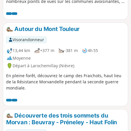
nombreux points de vues sur les communes avoisinantes, le
Mont Beuvray, le Haut Follin, le sud du massif du Morvan,
ainsi que la traversée de la rivière La Roche.
Autour du Mont Touleur
Visorandonneur
13,44 km
+377 m
-381 m
4h 55
Moyenne
Départ à Larochemillay (Nièvre)
En pleine forêt, découvrez le camp des Fraichots, haut lieu
de la Résistance Morvandelle pendant la seconde guerre
mondiale.
Découverte des trois sommets du
Morvan : Beuvray - Préneley - Haut Folin