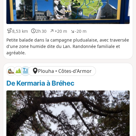
8,53 km
2h 30
+20 m
-20 m
D
D
D
D
i
u
é
é
Petite balade dans la campagne pludualaise, avec traversée
s
r
n
n
d'une zone humide dite du Lan. Randonnée familiale et
t
é
i
i
agréable.
a
e
v
v
n
e
e
c
l
l
Plouha • Côtes-d'Armor
e
é
é
p
n
De Kermaria à Bréhec
o
é
s
g
i
a
t
t
i
i
f
f