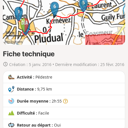
a
5
6
c
1
a
r
7
t
500 m
e
Attributions
e
3km
9km
n
Fiche technique
g
Création :
5 janv. 2016
• Dernière modification :
25 févr. 2016
r
a
Activité :
Pédestre
n
d
Distance :
9,75 km
Durée moyenne :
2h 55
Difficulté :
Facile
Retour au départ :
Oui