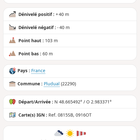
Dénivelé positif :
+ 40 m
Dénivelé négatif :
- 40 m
Point haut :
103 m
Point bas :
60 m
Pays :
France
Commune :
Pludual
(22290)
Départ/Arrivée :
N 48.665492° / O 2.983371°
Carte(s) IGN :
Ref. 0815SB, 0916OT