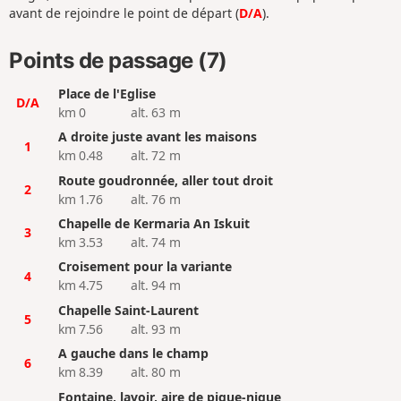
avant de rejoindre le point de départ (
D/A
).
Points de passage (7)
Place de l'Eglise
D/A
km 0
alt. 63 m
A droite juste avant les maisons
1
km 0.48
alt. 72 m
Route goudronnée, aller tout droit
2
km 1.76
alt. 76 m
Chapelle de Kermaria An Iskuit
3
km 3.53
alt. 74 m
Croisement pour la variante
4
km 4.75
alt. 94 m
Chapelle Saint-Laurent
5
km 7.56
alt. 93 m
A gauche dans le champ
6
km 8.39
alt. 80 m
Fontaine, lavoir, aire de pique-nique