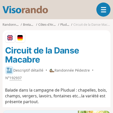
V
O
i
u
s
v
o
Randonnées
Bretagne
Côtes-d'Armor
Pludual
Circuit de la Danse Macabre
r
r
i
a
r
n
l
d
Circuit de la Danse
a
o
n
Macabre
a
v
i
Descriptif détaillé
•
Randonnée Pédestre
•
g
N°
192937
a
t
Balade dans la campagne de Pludual : chapelles, bois,
i
champs, vergers, lavoirs, fontaines etc...la variété est
o
présente partout.
n