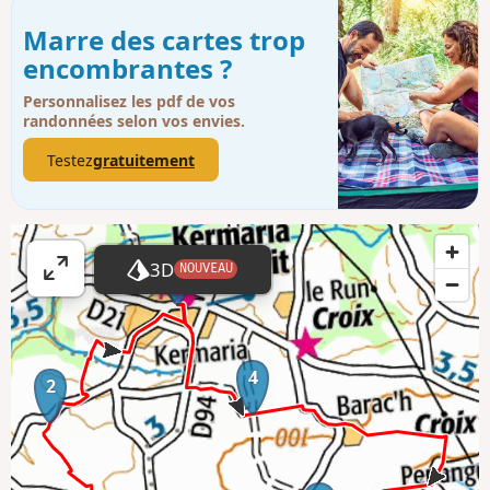
Marre des cartes trop
encombrantes ?
Personnalisez les pdf de vos
randonnées selon vos envies.
Testez
gratuitement
3
3D
NOUVEAU
A
ff
i
c
4
2
h
e
r
l