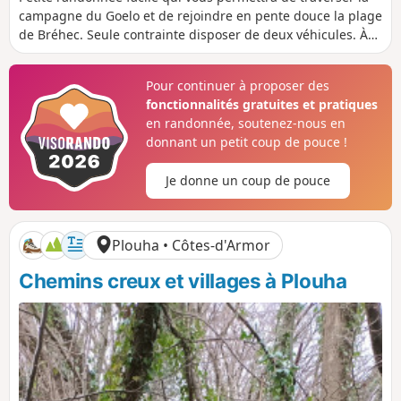
s
r
n
n
campagne du Goelo et de rejoindre en pente douce la plage
t
é
i
i
de Bréhec. Seule contrainte disposer de deux véhicules. À
a
e
v
v
entreprendre avec des amis.
n
e
e
c
l
l
Pour continuer à proposer des
e
é
é
fonctionnalités gratuites et pratiques
p
n
o
é
en randonnée, soutenez-nous en
s
g
donnant un petit coup de pouce !
i
a
t
t
Je donne un coup de pouce
i
i
f
f
Plouha • Côtes-d'Armor
Chemins creux et villages à Plouha