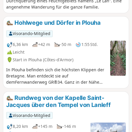
Durchquerung eines Feuchtgebiets namens „Le Lan“. Eine
angenehme Wanderung für die ganze Familie.
Hohlwege und Dörfer in Plouha
Visorando-Mitglied
6,36 km
+42 m
-50 m
1:55 Std.
Leicht
Start in Plouha (Côtes-d'Armor)
In Plouha befinden sich die höchsten Klippen der
Bretagne. Man entdeckt sie auf
demFernwanderweg GR®34. Ganz in der Nähe
des Dorfes, ausgehend vom Stadtzentrum, führt
dieser kleine Rundweg auf seiner ersten Hälfte
Rundweg von der Kapelle Saint-
über schöne, für das Goëlo typische Hohlwege
Jacques über den Tempel von Lanleff
und durchquert dann einige Dörfer mit schönen
Steinhäusern. Auf der Strecke gibt es mehrere
Visorando-Mitglied
Wegkreuze aus Granit.
8,20 km
+145 m
-146 m