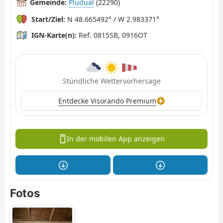
Gemeinde:
Pludual
(22290)
Start/Ziel:
N 48.665492° / W 2.983371°
IGN-Karte(n):
Ref. 0815SB, 0916OT
Stündliche Wettervorhersage
Entdecke Visorando Premium
In der mobilen App anzeigen
Fotos