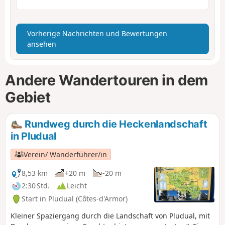
Vorherige Nachrichten und Bewertungen
ansehen
Andere Wandertouren in dem
Gebiet
Rundweg durch die Heckenlandschaft
in Pludual
Verein/ Wanderführer/in
8,53 km
+20 m
-20 m
2:30 Std.
Leicht
Start in Pludual (Côtes-d'Armor)
Kleiner Spaziergang durch die Landschaft von Pludual, mit