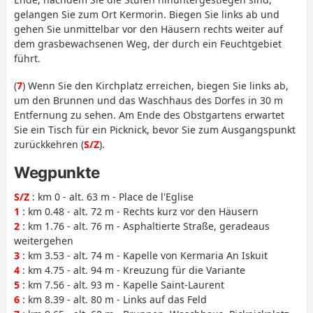
gelangen Sie zum Ort Kermorin. Biegen Sie links ab und
gehen Sie unmittelbar vor den Häusern rechts weiter auf
dem grasbewachsenen Weg, der durch ein Feuchtgebiet
führt.
(
7
) Wenn Sie den Kirchplatz erreichen, biegen Sie links ab,
um den Brunnen und das Waschhaus des Dorfes in 30 m
Entfernung zu sehen. Am Ende des Obstgartens erwartet
Sie ein Tisch für ein Picknick, bevor Sie zum Ausgangspunkt
zurückkehren (
S/Z
).
Wegpunkte
S/Z
: km 0 - alt. 63 m - Place de l'Eglise
1
: km 0.48 - alt. 72 m - Rechts kurz vor den Häusern
2
: km 1.76 - alt. 76 m - Asphaltierte Straße, geradeaus
weitergehen
3
: km 3.53 - alt. 74 m - Kapelle von Kermaria An Iskuit
4
: km 4.75 - alt. 94 m - Kreuzung für die Variante
5
: km 7.56 - alt. 93 m - Kapelle Saint-Laurent
6
: km 8.39 - alt. 80 m - Links auf das Feld