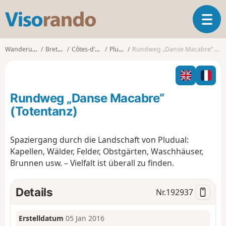
V
T
i
o
s
g
o
Wanderungen
Bretagne
Côtes-d'Armor
Pludual
Rundweg „Danse Macabre” (Totentanz)
g
r
l
a
e
n
n
d
Rundweg „Danse Macabre”
a
o
v
(Totentanz)
i
g
Spaziergang durch die Landschaft von Pludual:
a
Kapellen, Wälder, Felder, Obstgärten, Waschhäuser,
t
i
Brunnen usw. – Vielfalt ist überall zu finden.
o
n
Details
Nr.
192937
Erstelldatum
05 Jan 2016