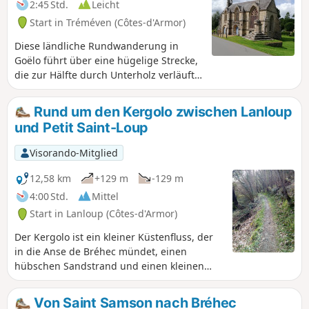
2:45 Std.
Leicht
Start in Tréméven (Côtes-d'Armor)
Diese ländliche Rundwanderung in
Goëlo führt über eine hügelige Strecke,
die zur Hälfte durch Unterholz verläuft,
und bietet die Möglichkeit, historisch
interessante Sehenswürdigkeiten wie
Rund um den Kergolo zwischen Lanloup
die Kapelle Saint-Jacques oder den
und Petit Saint-Loup
Tempel von Lanleff zu
entdecken.Achtung, ab Crec'h Lanleff ist
Visorando-Mitglied
die Route nicht ausgeschildert, daher
ist es unerlässlich, sich auf die App
12,58 km
+129 m
-129 m
Visorando mit ihrem GPS-Punkt zu
4:00 Std.
Mittel
verlassen. Die Wanderung sollte
Start in Lanloup (Côtes-d'Armor)
aufgrund der sehr schlammigen Strecke
vorzugsweise von Mai bis Oktober
Der Kergolo ist ein kleiner Küstenfluss, der
unternommen werden.
in die Anse de Bréhec mündet, einen
hübschen Sandstrand und einen kleinen
historischen Hafen. Sein Lauf und der seiner
Nebenflüsse werden von zahlreichen
Von Saint Samson nach Bréhec