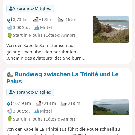
Brunnen und Waschhäusern gesäumt. Auf
dem Weg durch das seit langem besiedelte
Visorando-Mitglied
Einzugsgebiet des Kergolo entdeckt man
eine reiche Architektur aus Herrenhäusern,
8,73 km
+175 m
-169 m
Sakralbauten und traditionellen Häusern,
3:00 Std.
Mittel
die oft restauriert und mit hübschen Gärten
Start in Plouha (Côtes-d'Armor)
geschmückt sind. Es werden Varianten
angeboten, um die Route zu verkürzen oder
Von der Kapelle Saint-Samson aus
zu verlängern.
gelangt man über den berühmten
„Chemin des aviateurs“ des Shelburn-
Netzwerks zum Strand von Brehec.
Rundweg zwischen La Trinité und Le
Palus
Visorando-Mitglied
10,19 km
+213 m
-218 m
3:30 Std.
Mittel
Start in Plouha (Côtes-d'Armor)
Von der Kapelle La Trinité aus führt die Route schnell zu