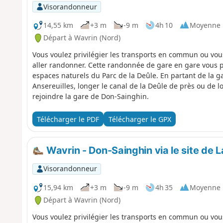
Visorandonneur
14,55 km
+3 m
-9 m
4h 10
Moyenne
Départ à Wavrin (Nord)
Vous voulez privilégier les transports en commun ou vo
aller randonner. Cette randonnée de gare en gare vous p
espaces naturels du Parc de la Deûle. En partant de la ga
Ansereuilles, longer le canal de la Deûle de près ou de lo
rejoindre la gare de Don-Sainghin.
Télécharger le PDF
Télécharger le GPX
Wavrin - Don-Sainghin via le site de L
Visorandonneur
15,94 km
+3 m
-9 m
4h 35
Moyenne
Départ à Wavrin (Nord)
Vous voulez privilégier les transports en commun ou vo