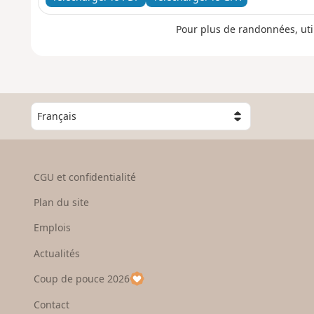
Pour plus de randonnées, uti
C
h
o
i
s
CGU et confidentialité
i
s
Plan du site
s
e
Emplois
z
Actualités
u
n
Coup de pouce 2026
p
a
Contact