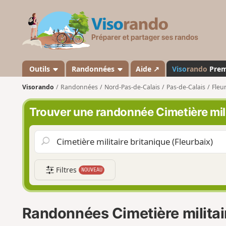
V
i
s
o
r
a
Outils
Randonnées
Aide ↗
Viso
rando
Pre
n
Visorando
Randonnées
Nord-Pas-de-Calais
Pas-de-Calais
Fleu
d
o
Trouver une randonnée Cimetière mili
Filtres
NOUVEAU
Randonnées Cimetière militair