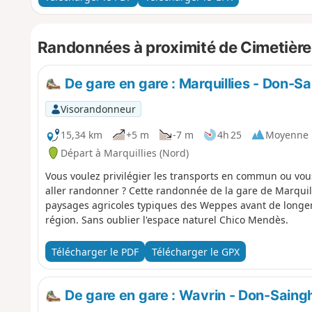
Randonnées à proximité de Cimetière m
De gare en gare : Marquillies - Don-S
Visorandonneur
15,34 km
+5 m
-7 m
4h 25
Moyenne
Départ à Marquillies (Nord)
Vous voulez privilégier les transports en commun ou vo
aller randonner ? Cette randonnée de la gare de Marquill
paysages agricoles typiques des Weppes avant de longer 
région. Sans oublier l'espace naturel Chico Mendès.
Télécharger le PDF
Télécharger le GPX
De gare en gare : Wavrin - Don-Saingh