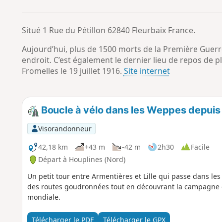
Situé 1 Rue du Pétillon 62840 Fleurbaix France.
Aujourd’hui, plus de 1500 morts de la Première Gue
endroit. C’est également le dernier lieu de repos de pl
Fromelles le 19 juillet 1916.
Site internet
Boucle à vélo dans les Weppes depuis
Visorandonneur
42,18 km
+43 m
-42 m
2h30
Facile
Départ à Houplines (Nord)
Un petit tour entre Armentières et Lille qui passe dans l
des routes goudronnées tout en découvrant la campagne e
mondiale.
Télécharger le PDF
Télécharger le GPX