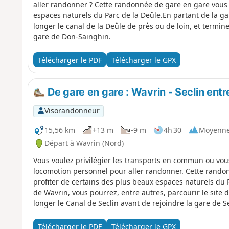
aller randonner ? Cette randonnée de gare en gare vous 
espaces naturels du Parc de la Deûle.En partant de la gar
longer le canal de la Deûle de près ou de loin, et termine
gare de Don-Sainghin.
Télécharger le PDF
Télécharger le GPX
De gare en gare : Wavrin - Seclin ent
Visorandonneur
15,56 km
+13 m
-9 m
4h 30
Moyenn
Départ à Wavrin (Nord)
Vous voulez privilégier les transports en commun ou vo
locomotion personnel pour aller randonner. Cette rando
profiter de certains des plus beaux espaces naturels du P
de Wavrin, vous pourrez, entre autres, parcourir le site de
longer le Canal de Seclin avant de rejoindre la gare de Se
Télécharger le PDF
Télécharger le GPX