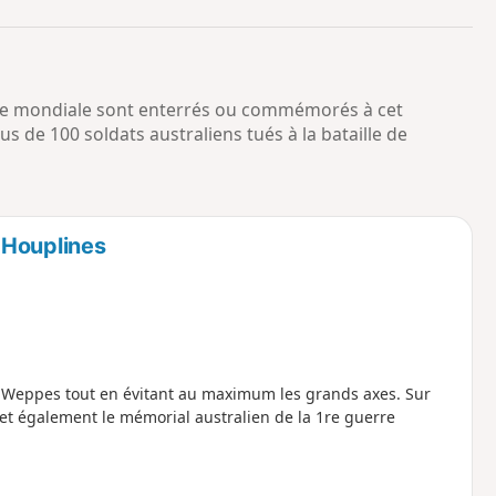
o
a
i
m
p
rre mondiale sont enterrés ou commémorés à cet
us de 100 soldats australiens tués à la bataille de
 Houplines
es Weppes tout en évitant au maximum les grands axes. Sur
t également le mémorial australien de la 1re guerre