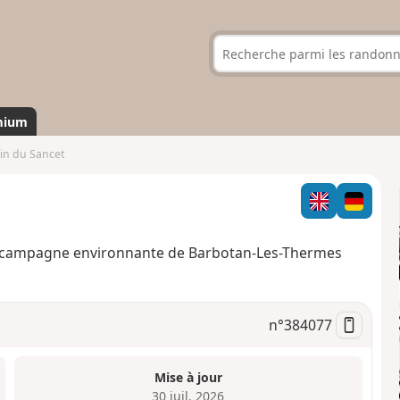
mium
n du Sancet
, la campagne environnante de Barbotan-Les-Thermes
n°
384077
Mise à jour
30 juil. 2026