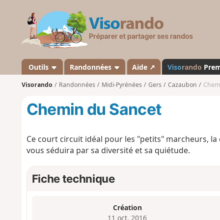
V
i
s
o
r
a
Outils
Randonnées
Aide ↗
Viso
rando
Pre
n
Visorando
Randonnées
Midi-Pyrénées
Gers
Cazaubon
Chemi
d
o
Chemin du Sancet
Ce court circuit idéal pour les "petits" marcheurs
vous séduira par sa diversité et sa quiétude.
Fiche technique
Création
11 oct. 2016