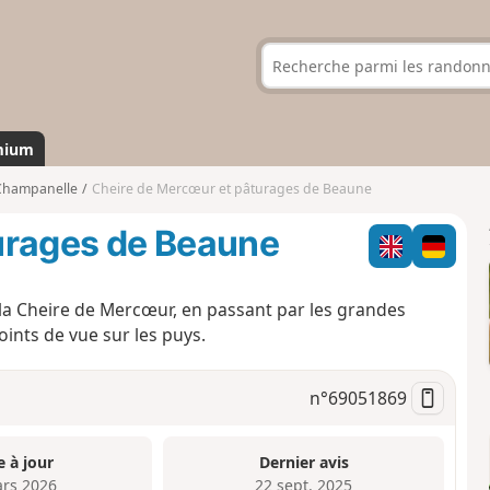
mium
Champanelle
Cheire de Mercœur et pâturages de Beaune
urages de Beaune
 la Cheire de Mercœur, en passant par les grandes
ints de vue sur les puys.
n°
69051869
e à jour
Dernier avis
rs 2026
22 sept. 2025