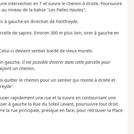
une intersection en T et suivre le chemin à droite. Poursuivre
n au niveau de la balise "Les Palles Hautes".
min à gauche en direction de Fontfreyde.
rcelle de sapins. Environ 300 m plus loin, virer à gauche en
 Celui-ci devient sentier bordé de vieux murets.
main gauche.
Il est possible d'entrer dans cette parcelle pour
rejoint un chemin.
is quitter le chemin pour un sentier qui monte à droite et
freyde".
rouver rapidement une rue et la suivre en contournant une
isser à gauche la Rue du Soleil Levant, poursuivre tout droit
ivre la rue principale, presque en face, pour retrouver la Place