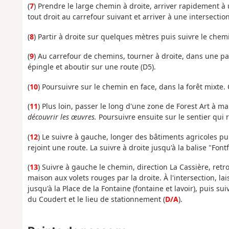
(
7
) Prendre le large chemin à droite, arriver rapidement à 
tout droit au carrefour suivant et arriver à une intersectio
(
8
) Partir à droite sur quelques mètres puis suivre le che
(
9
) Au carrefour de chemins, tourner à droite, dans une pa
épingle et aboutir sur une route (D5).
(
10
) Poursuivre sur le chemin en face, dans la forêt mixte.
(
11
) Plus loin, passer le long d'une zone de Forest Art à 
découvrir les œuvres.
Poursuivre ensuite sur le sentier qui 
(
12
) Le suivre à gauche, longer des bâtiments agricoles pu
rejoint une route. La suivre à droite jusqu'à la balise "Font
(
13
) Suivre à gauche le chemin, direction La Cassière, ret
maison aux volets rouges par la droite. À l'intersection, la
jusqu'à la Place de la Fontaine (fontaine et lavoir), puis su
du Coudert et le lieu de stationnement (
D/A
).