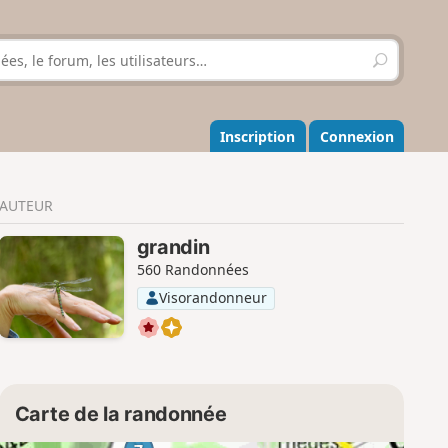
R
e
c
h
e
Inscription
Connexion
r
c
h
AUTEUR
e
r
grandin
560 Randonnées
Visorandonneur
Carte de la randonnée