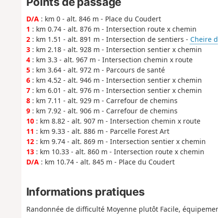
Points de passage
D/A
: km 0 - alt. 846 m - Place du Coudert
1
: km 0.74 - alt. 876 m - Intersection route x chemin
2
: km 1.51 - alt. 891 m - Intersection de sentiers -
Cheire d
3
: km 2.18 - alt. 928 m - Intersection sentier x chemin
4
: km 3.3 - alt. 967 m - Intersection chemin x route
5
: km 3.64 - alt. 972 m - Parcours de santé
6
: km 4.52 - alt. 946 m - Intersection sentier x chemin
7
: km 6.01 - alt. 976 m - Intersection sentier x chemin
8
: km 7.11 - alt. 929 m - Carrefour de chemins
9
: km 7.92 - alt. 906 m - Carrefour de chemins
10
: km 8.82 - alt. 907 m - Intersection chemin x route
11
: km 9.33 - alt. 886 m - Parcelle Forest Art
12
: km 9.74 - alt. 869 m - Intersection sentier x chemin
13
: km 10.33 - alt. 860 m - Intersection route x chemin
D/A
: km 10.74 - alt. 845 m - Place du Coudert
Informations pratiques
Randonnée de difficulté Moyenne plutôt Facile, équipeme