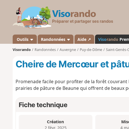
V
i
s
o
r
a
Outils
Randonnées
Aide ↗
Viso
rando
Pre
n
Visorando
Randonnées
Auvergne
Puy-de-Dôme
Saint-Genès-
d
o
Cheire de Mercœur et pât
Promenade facile pour profiter de la forêt couvrant
prairies de pâture de Beaune qui offrent de beaux po
Fiche technique
Création
Mis
2 févr. 2025
4 ma