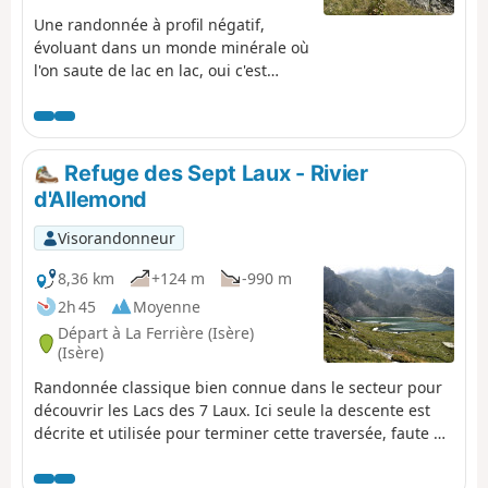
Une randonnée à profil négatif,
évoluant dans un monde minérale où
l'on saute de lac en lac, oui c'est
possible. Bien entendu, il est
nécessaire de prendre les
téléphériques du domaine de l'Alpe
d'Huez - Vaujany pour arriver au
Refuge des Sept Laux - Rivier
sommet du Dôme des Petites
d'Allemond
Rousses le départ de cette
randonnée. Attention : le temps
Visorandonneur
établi par le logiciel est sous-estimé.
8,36 km
+124 m
-990 m
2h 45
Moyenne
Départ à La Ferrière (Isère)
(Isère)
Randonnée classique bien connue dans le secteur pour
découvrir les Lacs des 7 Laux. Ici seule la descente est
décrite et utilisée pour terminer cette traversée, faute de
pouvoir continuer facilement vers le Refuge de l'Oule.