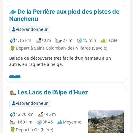
De la Perrière aux pied des pistes de
Nanchenu
Visorandonneur
1,15 km
+0 m
-27 m
45 min
Facile
Départ à Saint-Colomban-des-Villards (Savoie)
Balade de découverte très facile d'un hameau à un
autre, en raquette à neige.
Les Lacs de l’Alpe d’Huez
Visorandonneur
12,70 km
+46 m
-1 601 m
3h 45
Moyenne
Départ à Oz (Isère)