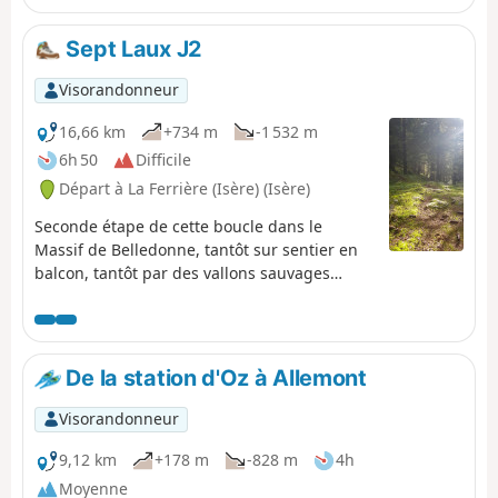
Sept Laux J2
Visorandonneur
16,66 km
+734 m
-1 532 m
6h 50
Difficile
Départ à La Ferrière (Isère) (Isère)
Seconde étape de cette boucle dans le
Massif de Belledonne, tantôt sur sentier en
balcon, tantôt par des vallons sauvages
permet de faire le tour du massif d'Allevard.
⚠️15/06/2026 : un arrêté signale un
éboulement au niveau du cul de la vieille
entre 2 et 3, ne permettant pas de suivre cet
De la station d'Oz à Allemont
itinéraire. Il faut contourner par le GR®738.
Merci de nous indiquer dans les messages si
Visorandonneur
vous avez des informations concernant la
levée de cet arrêté.
9,12 km
+178 m
-828 m
4h
Moyenne