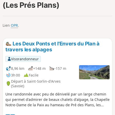
(Les Prés Plans)
i
m
p
Lien
OPR
.
Les Deux Ponts et l'Envers du Plan à
travers les alpages
Visorandonneur
8,96 km
+148 m
-157 m
3h 00
Facile
Départ à Saint-Sorlin-d'Arves
(Savoie)
Une randonnée avec peu de dénivelé par un large chemin
qui permet d'admirer de beaux chalets d'alpage, la Chapelle
Notre-Dame de la Paix au hameau de Pré des Plans, les
Deux Ponts, avec de superbes panoramas.