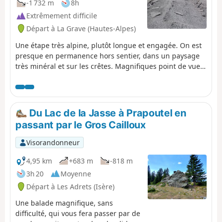
-1 732 m
8h
Extrêmement difficile
Départ à La Grave (Hautes-Alpes)
Une étape très alpine, plutôt longue et engagée. On est
presque en permanence hors sentier, dans un paysage
très minéral et sur les crêtes. Magnifiques point de vue
sur le massif de l'Oisans, le versant Ouest des Aiguilles
d'Arves et au Nord le versant Sud de la Vanoise.
Du Lac de la Jasse à Prapoutel en
passant par le Gros Cailloux
Visorandonneur
4,95 km
+683 m
-818 m
3h 20
Moyenne
Départ à Les Adrets (Isère)
Une balade magnifique, sans
difficulté, qui vous fera passer par de