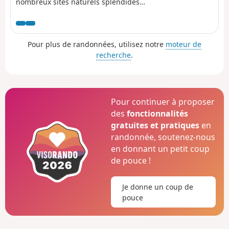
nombreux sites naturels splendides,
et où le point de vue sur la vallée du
Grésivaudan et le massif de la
Chartreuse ne vous quittera pas.
Pour plus de randonnées, utilisez notre
moteur de
recherche
.
Pour continuer à proposer
des
fonctionnalités
gratuites et pratiques
en
randonnée, soutenez-nous
en donnant un petit coup
de pouce !
Je donne un coup de
pouce