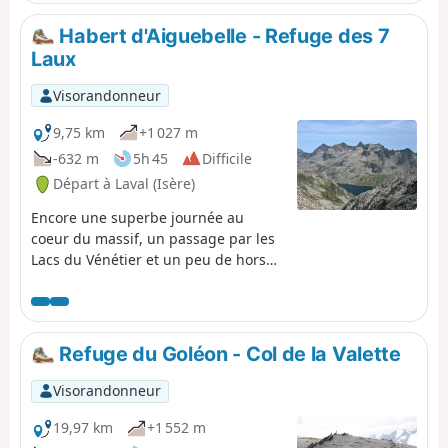
avec une flore de montagne très présente. Vous
quitterez le GR® 54C pour une variante sur le plateau
Habert d'Aiguebelle - Refuge des 7
d'Emparis et ses trois lacs, Cristallin, Noir et Lérié, avant
Laux
de redescendre sur la Grave. Message de la modération :
Vous vous situez sur une zone naturelle sensible (Natura
Visorandonneur
2000) qui est soumis à une réglementation spécifique
(voir les informations pratiques).
9,75 km
+1 027 m
-632 m
5h 45
Difficile
Départ à Laval (Isère)
Encore une superbe journée au
coeur du massif, un passage par les
Lacs du Vénétier et un peu de hors
sentier, mais la nature est à l'état
brut. Un joyau de Belledonne.
Refuge du Goléon - Col de la Valette
Visorandonneur
19,97 km
+1 552 m