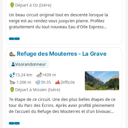
Départ à Oz (Isère)
Un beau circuit original tout en descente lorsque la
neige est au rendez-vous jusqu'en plaine. Profitez
gratuitement du tout nouveau Eau d'Olle Express
Allemont - Oz station avec une vue magnifique sur la
vallée.
Refuge des Mouterres - La Grave
Visorandonneur
15,24 km
+439 m
-1 206 m
5h 35
Difficile
Départ à Mizoën (Isère)
7e étape de ce circuit. Une des plus belles étapes de ce
tour du Parc des Écrins. Après avoir profité pleinement
de l'accueil du Refuge des Mouterres et d'un bivouac
avec une vue extraordinaire, vous allez découvrir une
nature préservée du Plateau d'Emparis, site Natura 2000