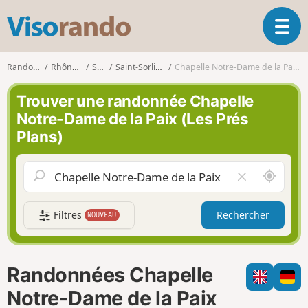
V
O
i
u
s
v
o
Randonnées
Rhône-Alpes
Savoie
Saint-Sorlin-d'Arves
Chapelle Notre-Dame de la Paix (Les Prés Plans)
r
r
i
a
Trouver une randonnée Chapelle
r
n
Notre-Dame de la Paix (Les Prés
l
d
Plans)
a
o
n
a
A
V
v
u
i
i
t
d
g
Filtres
Rechercher
NOUVEAU
o
e
a
u
r
t
r
l
i
d
e
o
Randonnées Chapelle
e
c
n
m
h
Notre-Dame de la Paix
o
a