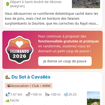
Départ à Saint-André-de-Vézines
(Aveyron)
Vous découvrirez ce ruiniforme dolomitique caché dans les
bois de pins, mais c'est en bordure des falaises
surplombants la Dourbie, que les corniches du Rajol vous
dévoileront leur majesté.Que dire de la beauté dantesque
des géants de pierre de Roques Altès; appréciez le galbe
Pour continuer à proposer des
voluptueux des toitures de la ferme éponyme.Une
fonctionnalités gratuites et pratiques
promenade familiale qui oscille entre enchantement et
en randonnée, soutenez-nous en
onirisme.
donnant un petit coup de pouce !
Je donne un coup de pouce
Du Sot à Cavaliés
Association / Club / AMM
7,47 km
+100 m
-100 m
2h 25
Facile