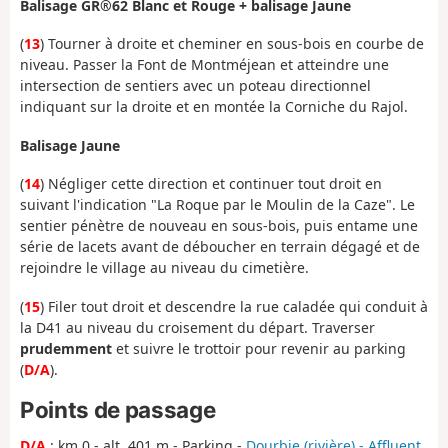
Balisage GR®62 Blanc et Rouge + balisage Jaune
(
13
) Tourner à droite et cheminer en sous-bois en courbe de
niveau. Passer la Font de Montméjean et atteindre une
intersection de sentiers avec un poteau directionnel
indiquant sur la droite et en montée la Corniche du Rajol.
Balisage Jaune
(
14
) Négliger cette direction et continuer tout droit en
suivant l'indication "La Roque par le Moulin de la Caze". Le
sentier pénètre de nouveau en sous-bois, puis entame une
série de lacets avant de déboucher en terrain dégagé et de
rejoindre le village au niveau du cimetière.
(
15
) Filer tout droit et descendre la rue caladée qui conduit à
la D41 au niveau du croisement du départ. Traverser
prudemment
et suivre le trottoir pour revenir au parking
(
D/A
).
Points de passage
D/A
: km 0 - alt. 401 m - Parking -
Dourbie (rivière) - Affluent