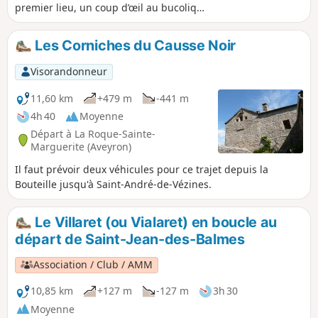
premier lieu, un coup d’œil au bucolique
prieuré de Saint-Jean des-
Balmes.Ensuite la Bartasserie dévoilera
Les Corniches du Causse Noir
le charme des bâtisses
caussenardes.Pour finir, les falaises qui
Visorandonneur
bordent la pointe de Causse Méjean, les
mythiques vases de Sèvre et de Chine,
11,60 km
+479 m
-441 m
le rocher de Francbouteille, de
4h 40
Moyenne
Capluc.Bref un panorama à couper le
Départ à La Roque-Sainte-
souffle pour un dénivelé et une distance
Marguerite (Aveyron)
raisonnable. Balade familiale.
Il faut prévoir deux véhicules pour ce trajet depuis la
Bouteille jusqu'à Saint-André-de-Vézines.
Le Villaret (ou Vialaret) en boucle au
départ de Saint-Jean-des-Balmes
Association / Club / AMM
10,85 km
+127 m
-127 m
3h 30
Moyenne