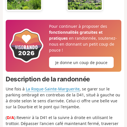
Pour continuer à proposer des
fonctionnalités gratuites et
pratiques
en randonnée, soutenez-
nous en donnant un petit coup de
pouce !
Je donne un coup de pouce
Description de la randonnée
Une fois à
La Roque-Sainte-Marguerite
, se garer sur le
parking ombragé en contrebas de la D41, situé à gauche ou
à droite selon le sens d'arrivée. Celui-ci offre une belle vue
sur la Dourbie et le pont qui l'enjambe.
(
D/A
) Revenir à la D41 et la suivre à droite en utilisant le
trottoir. Dépasser l'ancien café maintenant fermé, traverser