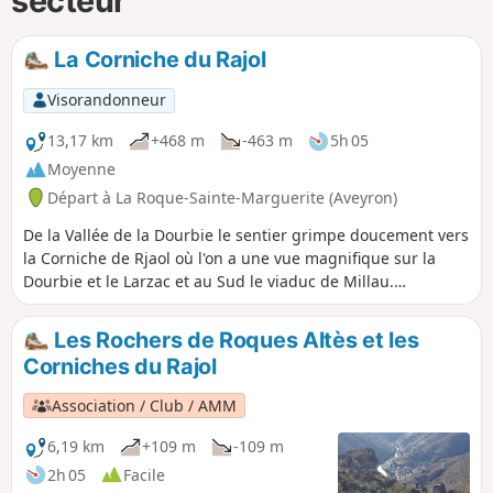
secteur
La Corniche du Rajol
Visorandonneur
13,17 km
+468 m
-463 m
5h 05
Moyenne
Départ à La Roque-Sainte-Marguerite (Aveyron)
De la Vallée de la Dourbie le sentier grimpe doucement vers
la Corniche de Rjaol où l'on a une vue magnifique sur la
Dourbie et le Larzac et au Sud le viaduc de Millau.
Randonnée très champêtre à faire au printemps.
Les Rochers de Roques Altès et les
Corniches du Rajol
Association / Club / AMM
6,19 km
+109 m
-109 m
2h 05
Facile