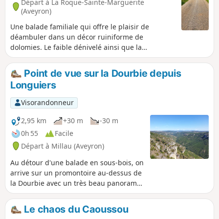
Départ à La Roque-Sainte-Marguerite
(Aveyron)
Une balade familiale qui offre le plaisir de
déambuler dans un décor ruiniforme de
dolomies. Le faible dénivelé ainsi que la
progressivité régulière de la pente en font un
parcours idéal pour nos aînés ou de jeunes
Point de vue sur la Dourbie depuis
enfants.
Longuiers
Visorandonneur
2,95 km
+30 m
-30 m
0h 55
Facile
Départ à Millau (Aveyron)
Au détour d'une balade en sous-bois, on
arrive sur un promontoire au-dessus de
la Dourbie avec un très beau panorama
et, si l'on a de la chance, des vautours
en plein vol.
Le chaos du Caoussou