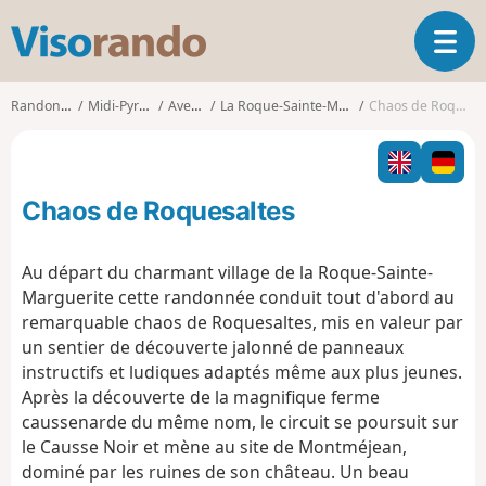
V
O
i
u
s
v
o
Randonnées
Midi-Pyrénées
Aveyron
La Roque-Sainte-Marguerite
Chaos de Roquesaltes
r
r
i
a
r
n
l
d
Chaos de Roquesaltes
a
o
n
a
Au départ du charmant village de la Roque-Sainte-
v
Marguerite cette randonnée conduit tout d'abord au
i
remarquable chaos de Roquesaltes, mis en valeur par
g
un sentier de découverte jalonné de panneaux
a
t
instructifs et ludiques adaptés même aux plus jeunes.
i
Après la découverte de la magnifique ferme
o
caussenarde du même nom, le circuit se poursuit sur
n
le Causse Noir et mène au site de Montméjean,
dominé par les ruines de son château. Un beau