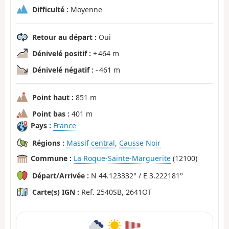
Difficulté :
Moyenne
Retour au départ :
Oui
Dénivelé positif :
+ 464 m
Dénivelé négatif :
- 461 m
Point haut :
851 m
Point bas :
401 m
Pays :
France
Régions :
Massif central
,
Causse Noir
Commune :
La Roque-Sainte-Marguerite
(12100)
Départ/Arrivée :
N 44.123332° / E 3.222181°
Carte(s) IGN :
Ref. 2540SB, 2641OT