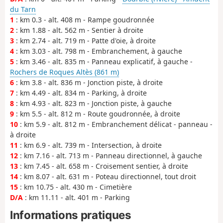
du Tarn
1
: km 0.3 - alt. 408 m - Rampe goudronnée
2
: km 1.88 - alt. 562 m - Sentier à droite
3
: km 2.74 - alt. 719 m - Patte d'oie, à droite
4
: km 3.03 - alt. 798 m - Embranchement, à gauche
5
: km 3.46 - alt. 835 m - Panneau explicatif, à gauche -
Rochers de Roques Altès (861 m)
6
: km 3.8 - alt. 836 m - Jonction piste, à droite
7
: km 4.49 - alt. 834 m - Parking, à droite
8
: km 4.93 - alt. 823 m - Jonction piste, à gauche
9
: km 5.5 - alt. 812 m - Route goudronnée, à droite
10
: km 5.9 - alt. 812 m - Embranchement délicat - panneau -
à droite
11
: km 6.9 - alt. 739 m - Intersection, à droite
12
: km 7.16 - alt. 713 m - Panneau directionnel, à gauche
13
: km 7.45 - alt. 658 m - Croisement sentier, à droite
14
: km 8.07 - alt. 631 m - Poteau directionnel, tout droit
15
: km 10.75 - alt. 430 m - Cimetière
D/A
: km 11.11 - alt. 401 m - Parking
Informations pratiques