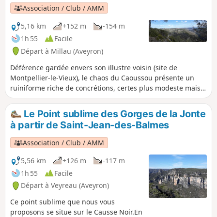
Association / Club / AMM
5,16 km
+152 m
-154 m
1h 55
Facile
Départ à Millau (Aveyron)
Déférence gardée envers son illustre voisin (site de
Montpellier-le-Vieux), le chaos du Caoussou présente un
ruiniforme riche de concrétions, certes plus modeste mais
tout aussi intéressant à découvrir. Une balade familiale au
dénivelé adapté pour les plus jeunes autant que pour les
Le Point sublime des Gorges de la Jonte
plus âgés.
à partir de Saint-Jean-des-Balmes
Association / Club / AMM
5,56 km
+126 m
-117 m
1h 55
Facile
Départ à Veyreau (Aveyron)
Ce point sublime que nous vous
proposons se situe sur le Causse Noir.En