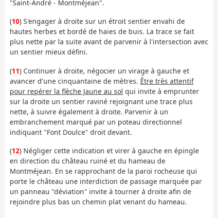
"Saint-André - Montméjean".
(
10
) S'engager à droite sur un étroit sentier envahi de
hautes herbes et bordé de haies de buis. La trace se fait
plus nette par la suite avant de parvenir à l'intersection avec
un sentier mieux défini.
(
11
) Continuer à droite, négocier un virage à gauche et
avancer d'une cinquantaine de mètres.
Être très attentif
pour repérer la flèche Jaune au sol
qui invite à emprunter
sur la droite un sentier raviné rejoignant une trace plus
nette, à suivre également à droite. Parvenir à un
embranchement marqué par un poteau directionnel
indiquant "Font Doulce" droit devant.
(
12
) Négliger cette indication et virer à gauche en épingle
en direction du château ruiné et du hameau de
Montméjean. En se rapprochant de la paroi rocheuse qui
porte le château une interdiction de passage marquée par
un panneau "déviation" invite à tourner à droite afin de
rejoindre plus bas un chemin plat venant du hameau.