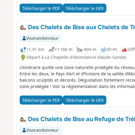
Télécharger le PDF
Télécharger le GPX
Des Chalets de Bise aux Chalets de T
Visorandonneur
11,91 km
+1 168 m
-804 m
6h 45
Diff
Départ à La Chapelle-d'Abondance (Haute-Savoie)
L’itinéraire quitte une zone naturelle protégée du rése
Entre les deux, le Pays d’art et d’histoire de la vallée d
balcons sculptés et décorés. Dégustation fortement recommandée
zone protégée ! Voir la réglementation dans les informat
Télécharger le PDF
Télécharger le GPX
Des Chalets de Bise au Refuge de Tr
Visorandonneur