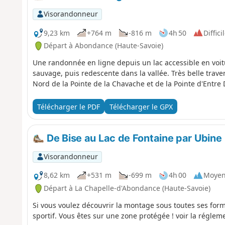
Visorandonneur
9,23 km
+764 m
-816 m
4h 50
Diffici
Départ à Abondance (Haute-Savoie)
Une randonnée en ligne depuis un lac accessible en voi
sauvage, puis redescente dans la vallée. Très belle trav
Nord de la Pointe de la Chavache et de la Pointe d'Entre 
Télécharger le PDF
Télécharger le GPX
De Bise au Lac de Fontaine par Ubine
Visorandonneur
8,62 km
+531 m
-699 m
4h 00
Moye
Départ à La Chapelle-d'Abondance (Haute-Savoie)
Si vous voulez découvrir la montage sous toutes ses form
sportif. Vous êtes sur une zone protégée ! voir la ré