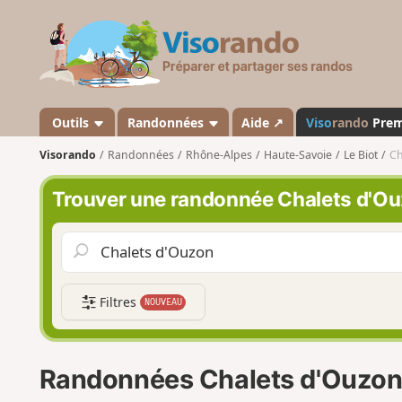
V
i
s
o
r
a
Outils
Randonnées
Aide ↗
Viso
rando
Pre
n
Visorando
Randonnées
Rhône-Alpes
Haute-Savoie
Le Biot
Ch
d
o
Trouver une randonnée Chalets d'O
Filtres
NOUVEAU
Randonnées Chalets d'Ouzo