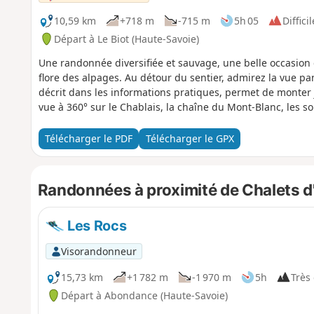
10,59 km
+718 m
-715 m
5h 05
Difficil
Départ à Le Biot (Haute-Savoie)
Une randonnée diversifiée et sauvage, une belle occasion 
flore des alpages. Au détour du sentier, admirez la vue p
décrit dans les informations pratiques, permet de monte
vue à 360° sur le Chablais, la chaîne du Mont-Blanc, les 
Télécharger le PDF
Télécharger le GPX
Randonnées à proximité de Chalets 
Les Rocs
Visorandonneur
15,73 km
+1 782 m
-1 970 m
5h
Très 
Départ à Abondance (Haute-Savoie)