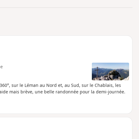
o
a
i
m
p
e
60°, sur le Léman au Nord et, au Sud, sur le Chablais, les
raide mais brève, une belle randonnée pour la demi-journée.