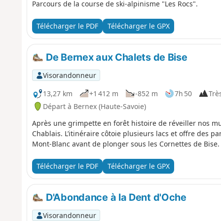
Parcours de la course de ski-alpinisme "Les Rocs".
Télécharger le PDF
Télécharger le GPX
De Bernex aux Chalets de Bise
Visorandonneur
13,27 km
+1 412 m
-852 m
7h 50
Très
Départ à Bernex (Haute-Savoie)
Après une grimpette en forêt histoire de réveiller nos m
Chablais. L’itinéraire côtoie plusieurs lacs et offre des
Mont-Blanc avant de plonger sous les Cornettes de Bise.
Télécharger le PDF
Télécharger le GPX
D'Abondance à la Dent d'Oche
Visorandonneur