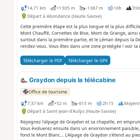
14,71 km
+1 935 m
-1 067 m
10h
Très
Départ à Abondance (Haute-Savoie)
Cette première étape est la plus longue et la plus diffici
Mont Chauffé, Cornettes de Bise, Mont de Grange, ainsi 
surtout dans la première partie, et le Léman depuis la D
rendez-vous. Vous êtes dans une zone protégée ! 
Télécharger le PDF
Télécharger le GPX
Graydon depuis la télécabine
Office de tourisme
7,37 km
+52 m
-615 m
2h 15
Moyen
Départ à Saint-Jean-d'Aulps (Haute-Savoie)
Rejoignez l'alpage de Graydon et sa chapelle, en emprun
Vous évoluerez ensuite dans un environnement paisible, 
fond le Mont Blanc... L'Alpage de Graydon s'étend au pie