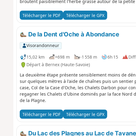
broutent paisiblement l'herbe grasse autour de la petit
Télécharger le PDF
Télécharger le GPX
De la Dent d'Oche à Abondance
Visorandonneur
15,02 km
+698 m
-1 558 m
6h 15
Diff
Départ à Bernex (Haute-Savoie)
La deuxième étape présente sensiblement moins de déniv
sur quelques mètres à l'aide de chaînes puis un sentier
case, Col de la Case d'Oche, les Chalets Darbon pour cont
regagner les Chalets d'Ubine dominés par la face Nord 
de la Plagne.
Télécharger le PDF
Télécharger le GPX
Du Lac des Plagnes au Lac de Tavan