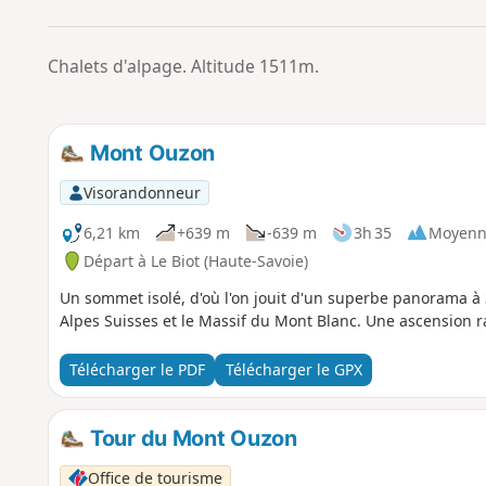
Chalets d'alpage. Altitude 1511m.
Mont Ouzon
Visorandonneur
6,21 km
+639 m
-639 m
3h 35
Moyenn
Départ à Le Biot (Haute-Savoie)
Un sommet isolé, d'où l'on jouit d'un superbe panorama à 3
Alpes Suisses et le Massif du Mont Blanc. Une ascension 
Télécharger le PDF
Télécharger le GPX
Tour du Mont Ouzon
Office de tourisme