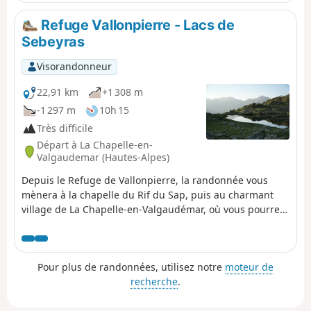
descente jusqu'aux torrents des glaciers. Le panorama
est de toute beauté entourée des plus beaux sommets
Refuge Vallonpierre - Lacs de
de la partie Sud des Écrins, nous laissant déjà un
Sebeyras
sentiment de nostalgie des 13 jours passés. Circuit sans
difficulté technique.
Visorandonneur
22,91 km
+1 308 m
-1 297 m
10h 15
Très difficile
Départ à La Chapelle-en-
Valgaudemar (Hautes-Alpes)
Depuis le Refuge de Vallonpierre, la randonnée vous
mènera à la chapelle du Rif du Sap, puis au charmant
village de La Chapelle-en-Valgaudémar, où vous pourrez
faire une pause ravitaillement dans une épicerie locale.
Le parcours traverse ensuite la Forêt Domaniale du
Valgaudémar avant d'atteindre les magnifiques lacs de
Pour plus de randonnées, utilisez notre
moteur de
Pétarel et de Sebeyras.
recherche
.