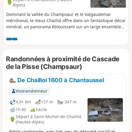
Alpes)
Dominant la vallée du Champsaur et le Valgaudemar
méridional, le Vieux Chaillol offre dans un fantastique décor
minéral, un panorama éblouissant sur un large ensemble
de massifs : Dévoluy, Vercors, Écrins. La vue porte même
jusqu'au Mont Ventoux et la montagne de Lure. L'ascension
au Col de Côte Longue, est réalisée par l'Est au départ de la
vallée de Champoléon. Randonnée réservée à des
Randonnées à proximité de Cascade
randonneurs en montagne expérimentés et entraînés.
de la Pisse (Champsaur)
De Chaillol 1600 à Chantaussel
Visorandonneur
4,91 km
+37 m
-347 m
1h 30
Facile
Départ à Saint-Michel-de-Chaillol
(Hautes-Alpes)
Petite randonnée, avec très peu de dénivelé positif et