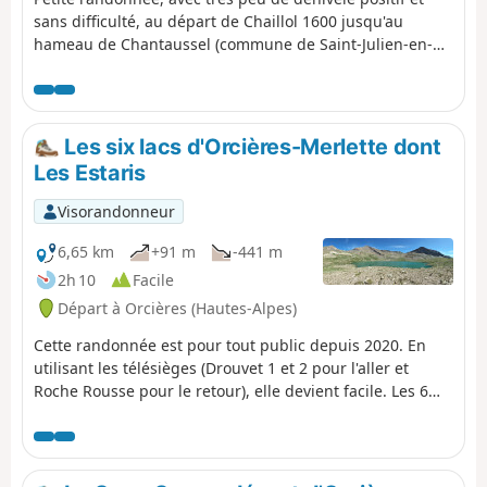
sans difficulté, au départ de Chaillol 1600 jusqu'au
hameau de Chantaussel (commune de Saint-Julien-en-
Champsaur). Randonnée en ligne : prévoir au minimum
deux véhicules.
Les six lacs d'Orcières-Merlette dont
Les Estaris
Visorandonneur
6,65 km
+91 m
-441 m
2h 10
Facile
Départ à Orcières (Hautes-Alpes)
Cette randonnée est pour tout public depuis 2020. En
utilisant les télésièges (Drouvet 1 et 2 pour l'aller et
Roche Rousse pour le retour), elle devient facile. Les 6
grands lacs sont visités en descendant par palier. Une
variante vers le Col de Freissinières est possible. Les
paysages sont somptueux, en particulier au point de
départ au sommet du Drouvet. Les lacs sont tous de