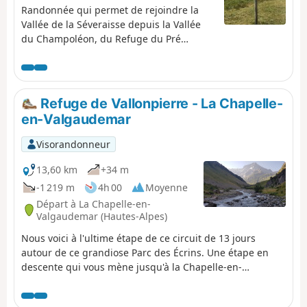
Randonnée qui permet de rejoindre la
Vallée de la Séveraisse depuis la Vallée
du Champoléon, du Refuge du Pré
Chaumette jusqu'au bourg de la Chapelle
en Valgaudémar. Un morceau du GRP®
Tour du Vieux Chaillol, au pied du Sirac et
qui emprunte 3 cols : le Col de la Valette,
Refuge de Vallonpierre - La Chapelle-
le Col de Gouiran et le Col de
en-Valgaudemar
Vallonpierre.
Visorandonneur
13,60 km
+34 m
-1 219 m
4h 00
Moyenne
Départ à La Chapelle-en-
Valgaudemar (Hautes-Alpes)
Nous voici à l'ultime étape de ce circuit de 13 jours
autour de ce grandiose Parc des Écrins. Une étape en
descente qui vous mène jusqu'à la Chapelle-en-
Valgaudemar où a commencé ce périple 13 jours plus
tôt. Un début d'étape splendide, tout au long de la