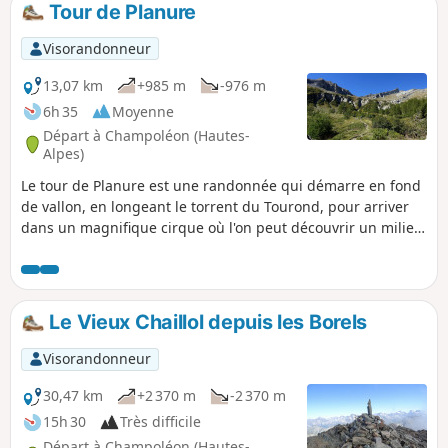
Tour de Planure
p
Visorandonneur
13,07 km
+985 m
-976 m
6h 35
Moyenne
Départ à Champoléon (Hautes-
Alpes)
Le tour de Planure est une randonnée qui démarre en fond
de vallon, en longeant le torrent du Tourond, pour arriver
dans un magnifique cirque où l'on peut découvrir un milieu
pastoral dans une ambiance de haute montagne.
Le Vieux Chaillol depuis les Borels
Visorandonneur
30,47 km
+2 370 m
-2 370 m
15h 30
Très difficile
Départ à Champoléon (Hautes-