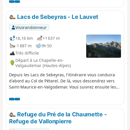
randonnée en sens inverse . Le canal est toujours
recouvert on ne voit donc pas l'eau. Attention entre le
départ et le point 2 il y a une forte descente dans les
Lacs de Sebeyras - Le Lauvet
bois.
Visorandonneur
18,16 km
+1 637 m
-1 887 m
9h 50
Très difficile
Départ à La Chapelle-en-
Valgaudemar (Hautes-Alpes)
Depuis les Lacs de Sebeyras, l'itinéraire vous conduira
d'abord au Col de Pétarel. De là, vous descendrez vers
Saint-Maurice-en-Valgodemar. Vous suivrez ensuite les
anciens chemins de la transhumance pour rejoindre les
Six Cabanes, puis gravirez le Col de Menoux jusqu'au
Lauvet.
Refuge du Pré de la Chaumette -
Refuge de Vallonpierre