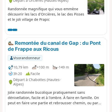
Départ à Orcières (Hautes-Alpes)
Randonnée magnifique qui vous emmène
découvrir les lacs d'Orcières, le lac des Pisses
et le joli village de Prapic
Remontée du canal de Gap : du Pont
de Frappe aux Ricous
Visorandonneur
10,79 km
+100 m
-149 m
3h 20
Facile
Départ à Chabottes (Hautes-
Alpes)
Jolie randonnée bucolique pratiquement sans
dénivellation, facile et à l'ombre. À faire en famille. On
peut en faire une partie et rebrousser chemin, ou par
petites étapes. Evidemment il est possible de faire cette