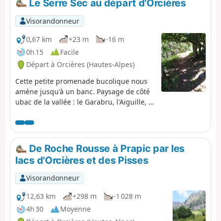
Le Serre Sec au départ d'Orcières
grande beauté avec une grande diversité.
Visorandonneur
0,67 km
+23 m
-16 m
0h 15
Facile
Départ à Orcières (Hautes-Alpes)
Cette petite promenade bucolique nous
amène jusqu'à un banc. Paysage de côté
ubac de la vallée : le Garabru, l'Aiguille, le
Barle, la vallée d'Archinard, et, en
contrebas, la base de loisirs d'Orcières
avec les atterrissages des parapentes. À
faire avec vos grand parents, vos petits
De Roche Rousse à Prapic par les
enfants, votre chien. Le sentier n'est pas
lacs d'Orcières et des Pisses
toujours horizontal, il monte et descend
légèrement.
Visorandonneur
12,63 km
+298 m
-1 028 m
4h 30
Moyenne