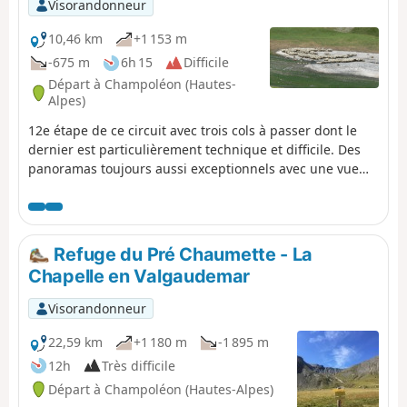
Visorandonneur
10,46 km
+1 153 m
-675 m
6h 15
Difficile
Départ à Champoléon (Hautes-
Alpes)
12e étape de ce circuit avec trois cols à passer dont le
dernier est particulièrement technique et difficile. Des
panoramas toujours aussi exceptionnels avec une vue
sur les majestueux Chaillol, le Sirac et la vallée du
Champoléon. Le refuge est situé dans un écrin de
verdure au fond d'un cirque au pied du Sirac et au bord
du magnifique Lac de Vallonpierre. Une zone de bivouac
Refuge du Pré Chaumette - La
dans une belle prairie, au pied du Sirac, avec une vue
Chapelle en Valgaudemar
splendide sur le lac.
Visorandonneur
22,59 km
+1 180 m
-1 895 m
12h
Très difficile
Départ à Champoléon (Hautes-Alpes)