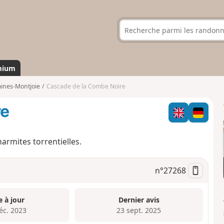
mium
ines-Montjoie
Cascade de la Combe Noire
re
rmites torrentielles.
n°
27268
e à jour
Dernier avis
éc. 2023
23 sept. 2025