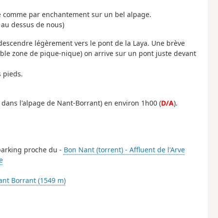
e comme par enchantement sur un bel alpage.
 au dessus de nous)
descendre légèrement vers le pont de la Laya. Une brève
éable zone de pique-nique) on arrive sur un pont juste devant
 pieds.
e dans l'alpage de Nant-Borrant) en environ 1h00 (
D/A
).
 parking proche du -
Bon Nant (torrent) - Affluent de l'Arve
e
nt Borrant (1549 m)