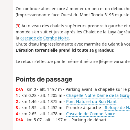
On continue alors encore à monter un peu et on débouch
(Impressionnante face Ouest du Mont Tondu 3195 m juste
(
3
) Au niveau des chalets supérieurs prendre à gauche et 
montée s'en suit et juste après les Chalet de la Laya (agr
la
cascade de Combe Noire
.
Chute d'eau impressionnante avec marmite de Géant à vos
L'érosion torrentielle prend ici toute sa grandeur.
Le retour s’effectue par le même itinéraire (légère variant
Points de passage
D/A
: km 0 - alt. 1 197 m - Parking avant la chapelle sur le
1
: km 0.28 - alt. 1 205 m -
Chapelle Notre Dame de la Gorg
2
: km 1.46 - alt. 1 375 m -
Pont Naturel du Bon Nant
3
: km 1.95 - alt. 1 452 m - Prendre à gauche -
Refuge de Na
4
: km 2.65 - alt. 1 478 m -
Cascade de Combe Noire
D/A
: km 5.07 - alt. 1 197 m - Parking de départ