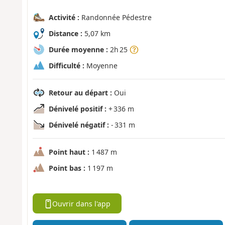
Activité :
Randonnée Pédestre
Distance :
5,07 km
Durée moyenne :
2h 25
Difficulté :
Moyenne
Retour au départ :
Oui
Dénivelé positif :
+ 336 m
Dénivelé négatif :
- 331 m
Point haut :
1 487 m
Point bas :
1 197 m
Ouvrir dans l'app