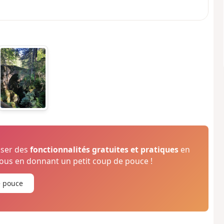
oser des
fonctionnalités gratuites et pratiques
en
us en donnant un petit coup de pouce !
e pouce