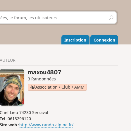
R
e
c
h
e
Inscription
Connexion
r
c
h
AUTEUR
e
r
maxou4807
3 Randonnées
Association / Club / AMM
Chef Lieu 74230 Serraval
Tel :
0613296120
Site web :
http://www.rando-alpine.fr/