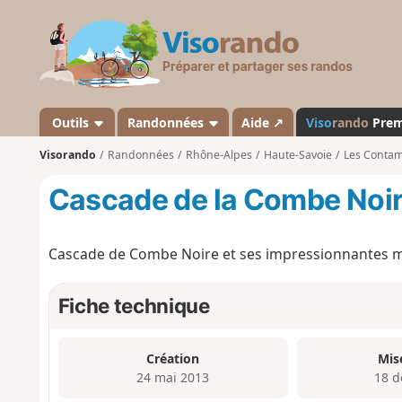
V
i
s
o
r
a
Outils
Randonnées
Aide ↗
Viso
rando
Pre
n
Visorando
Randonnées
Rhône-Alpes
Haute-Savoie
Les Contam
d
o
Cascade de la Combe Noi
Cascade de Combe Noire et ses impressionnantes ma
Fiche technique
Création
Mis
24 mai 2013
18 d