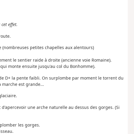
cet effet.
route.
e (nombreuses petites chapelles aux alentours)
tement le sentier raide à droite (ancienne voie Romaine).
c qui monte ensuite jusqu'au col du Bonhomme).
de D+ la pente faibli. On surplombe par moment le torrent du
la marche est grande...
laciaire.
 d'apercevoir une arche naturelle au dessus des gorges. (Si
plomber les gorges.
isseau.