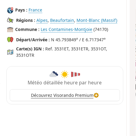
Pays :
France
Régions :
Alpes
,
Beaufortain
,
Mont-Blanc (Massif)
Commune :
Les Contamines-Montjoie
(74170)
Départ/Arrivée :
N 45.793849° / E 6.717347°
Carte(s) IGN :
Ref. 3531ET, 3531ETR, 3531OT,
3531OTR
Météo détaillée heure par heure
Découvrez Visorando Premium