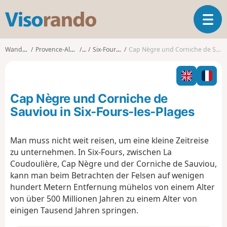
V
T
i
o
s
g
o
Wanderungen
Provence-Alpes-Côte d'Azur
Var
Six-Fours-les-Plages
Cap Nègre und Corniche de Sauviou in Six-Fours-les-Plages
g
r
l
a
e
n
n
d
Cap Nègre und Corniche de
a
o
v
Sauviou in Six-Fours-les-Plages
i
g
Man muss nicht weit reisen, um eine kleine Zeitreise
a
zu unternehmen. In Six-Fours, zwischen La
t
i
Coudoulière, Cap Nègre und der Corniche de Sauviou,
o
kann man beim Betrachten der Felsen auf wenigen
n
hundert Metern Entfernung mühelos von einem Alter
von über 500 Millionen Jahren zu einem Alter von
einigen Tausend Jahren springen.