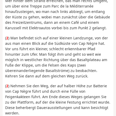
Mer hinter dem Strand erreichen, das man rechts umgeht,
um über eine Treppe zum Parc de la Méditerranée
hinaufzusteigen, wo man nach links abbiegt, um entlang
der Küste zu gehen, wobei man zunächst über die Gebäude
des Freizeitzentrums, dann an einem Café und einem
Karussell mit Elektroautos vorbei bis zum Punkt 2 gelangt.
(
2
) Man befindet sich auf einer kleinen Landzunge, von der
aus man einen Blick auf die Südküste von Cap Nègre hat.
Vor uns führt ein kleiner, schlecht erkennbarer Pfad
hinunter zum Ufer. Man folgt ihm und geht so weit wie
möglich in westlicher Richtung über das Basaltplateau am
Fuße der Klippe, um die Felsen des Kaps (zwei
übereinanderliegende Basaltströme) zu beobachten.
Kehren Sie dann auf dem gleichen Weg zurück.
(
2
) Nehmen Sie den Weg, der auf halber Höhe zur Batterie
von Cap Nègre führt und durch eine Fülle von
Feigenkakteen führt. Am Ende dieses Weges gelangen Sie
zu der Plattform, auf der die kleine Festung errichtet wurde.
Diese beherbergt Dauerausstellungen und kann besichtigt
werden.