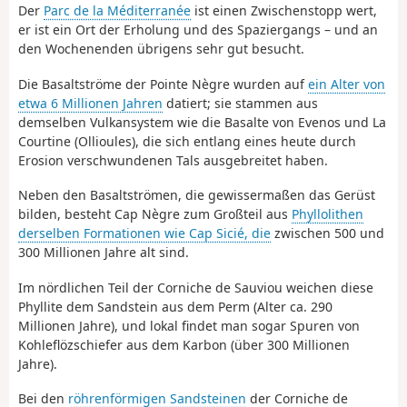
Der
Parc de la Méditerranée
ist einen Zwischenstopp wert,
er ist ein Ort der Erholung und des Spaziergangs – und an
den Wochenenden übrigens sehr gut besucht.
Die Basaltströme der Pointe Nègre wurden auf
ein Alter von
etwa 6 Millionen Jahren
datiert; sie stammen aus
demselben Vulkansystem wie die Basalte von Evenos und La
Courtine (Ollioules), die sich entlang eines heute durch
Erosion verschwundenen Tals ausgebreitet haben.
Neben den Basaltströmen, die gewissermaßen das Gerüst
bilden, besteht Cap Nègre zum Großteil aus
Phyllolithen
derselben Formationen wie Cap Sicié, die
zwischen 500 und
300 Millionen Jahre alt sind.
Im nördlichen Teil der Corniche de Sauviou weichen diese
Phyllite dem Sandstein aus dem Perm (Alter ca. 290
Millionen Jahre), und lokal findet man sogar Spuren von
Kohleflözschiefer aus dem Karbon (über 300 Millionen
Jahre).
Bei den
röhrenförmigen Sandsteinen
der Corniche de