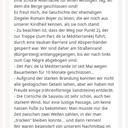
Eine schöne Alternative für einen windigen Tag, an
dem die Berge geschlossen sind!
Es freut mich, die Geschichte der ehemaligen
Ziegelei Romain Boyer zu lesen, die wir noch aus
unserer Kindheit kennen, als sie noch stand.
- Zu beachten ist, dass der Weg (vor Punkt 2), der
zur Treppe (zum Parc de la Méditerranée) führt,
durch eine Vauban-Barriere und Absperrbänder
gesperrt war. Wir sind daher am Straßenrand
(Bürgersteig) entlanggegangen, bis wir nach links
zum Cap Nègre abgebogen sind.
- Der Parc de la Méditerranée ist seit Mai wegen
Bauarbeiten für 10 Monate geschlossen...
- Aufgrund der starken Brandung konnten wir nicht
alle geologischen Details sehen, aber wir haben mit
Freude einige (röhrenförmige Sandsteine) entdeckt.
- Die Corniche de Sauviou ist sehr schön, auch bei
starkem Wind. Nur eine lustige Passage, um keine
nassen Füße zu bekommen: Man musste nur die
Zeit zwischen zwei Wellen zählen, in der man
„trocken” bleiben konnte... und dann rennen!
Wir waren begeistert von unserem Nachmittag im