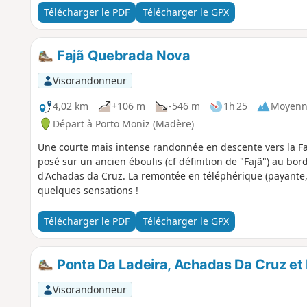
Télécharger le PDF
Télécharger le GPX
Fajã Quebrada Nova
Visorandonneur
4,02 km
+106 m
-546 m
1h 25
Moyenn
Départ à Porto Moniz (Madère)
Une courte mais intense randonnée en descente vers la F
posé sur un ancien éboulis (cf définition de "Fajã") au bord
d'Achadas da Cruz. La remontée en téléphérique (payante
quelques sensations !
Télécharger le PDF
Télécharger le GPX
Ponta Da Ladeira, Achadas Da Cruz et 
Visorandonneur