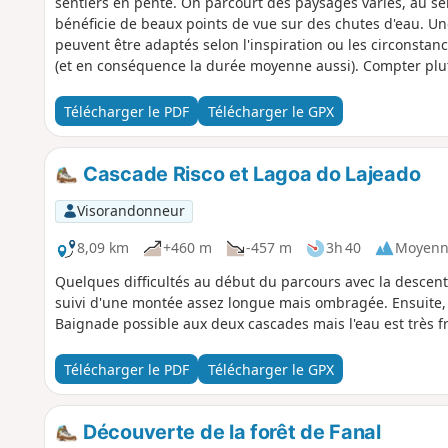
sentiers en pente. On parcourt des paysages variés, au sei
bénéficie de beaux points de vue sur des chutes d'eau. Un
peuvent être adaptés selon l'inspiration ou les circonstanc
(et en conséquence la durée moyenne aussi). Compter plut
Télécharger le PDF
Télécharger le GPX
Cascade Risco et Lagoa do Lajeado
Visorandonneur
8,09 km
+460 m
-457 m
3h 40
Moyenn
Quelques difficultés au début du parcours avec la descen
suivi d'une montée assez longue mais ombragée. Ensuite,
Baignade possible aux deux cascades mais l'eau est très fr
Télécharger le PDF
Télécharger le GPX
Découverte de la forêt de Fanal