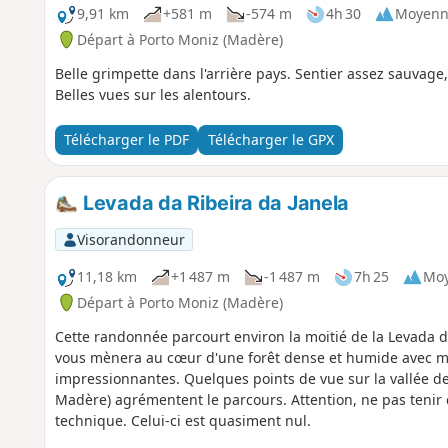
9,91 km
+581 m
-574 m
4h 30
Moyenn
Départ à Porto Moniz (Madère)
Belle grimpette dans l'arrière pays. Sentier assez sauvage
Belles vues sur les alentours.
Télécharger le PDF
Télécharger le GPX
Levada da Ribeira da Janela
Visorandonneur
11,18 km
+1 487 m
-1 487 m
7h 25
Mo
Départ à Porto Moniz (Madère)
Cette randonnée parcourt environ la moitié de la Levada da
vous mènera au cœur d'une forêt dense et humide avec mu
impressionnantes. Quelques points de vue sur la vallée de 
Madère) agrémentent le parcours. Attention, ne pas tenir 
technique. Celui-ci est quasiment nul.