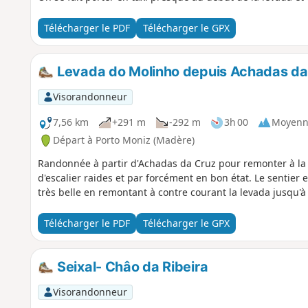
Télécharger le PDF
Télécharger le GPX
Levada do Molinho depuis Achadas da
Visorandonneur
7,56 km
+291 m
-292 m
3h 00
Moyenn
Départ à Porto Moniz (Madère)
Randonnée à partir d'Achadas da Cruz pour remonter à la source de la lev
d'escalier raides et par forcément en bon état. Le sentier e
très belle en remontant à contre courant la levada jusqu'à
Télécharger le PDF
Télécharger le GPX
Seixal- Châo da Ribeira
Visorandonneur