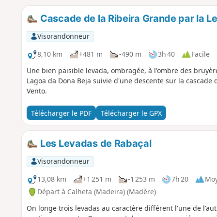
Cascade de la Ribeira Grande par la L
Visorandonneur
8,10 km
+481 m
-490 m
3h 40
Facile
Une bien paisible levada, ombragée, à l'ombre des bruyèr
Lagoa da Dona Beja suivie d'une descente sur la cascade d
Vento.
Télécharger le PDF
Télécharger le GPX
Les Levadas de Rabaçal
Visorandonneur
13,08 km
+1 251 m
-1 253 m
7h 20
Mo
Départ à Calheta (Madeira) (Madère)
On longe trois levadas au caractère différent l'une de l'aut