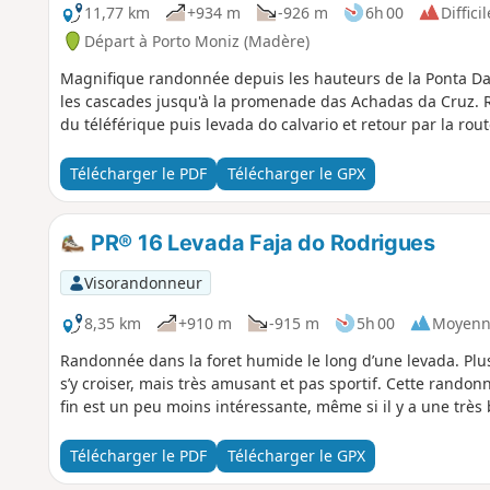
11,77 km
+934 m
-926 m
6h 00
Difficil
Départ à Porto Moniz (Madère)
Magnifique randonnée depuis les hauteurs de la Ponta Da
les cascades jusqu'à la promenade das Achadas da Cruz.
du téléférique puis levada do calvario et retour par la rou
Télécharger le PDF
Télécharger le GPX
PR® 16 Levada Faja do Rodrigues
Visorandonneur
8,35 km
+910 m
-915 m
5h 00
Moyenn
Randonnée dans la foret humide le long d’une levada. Plus
s’y croiser, mais très amusant et pas sportif. Cette randonn
fin est un peu moins intéressante, même si il y a une très 
Télécharger le PDF
Télécharger le GPX