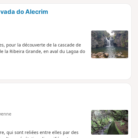
o
a
evada do Alecrim
i
m
p
es, pour la découverte de la cascade de
e la Ribeira Grande, en aval du Lagoa do
yenne
re, qui sont reliées entre elles par des