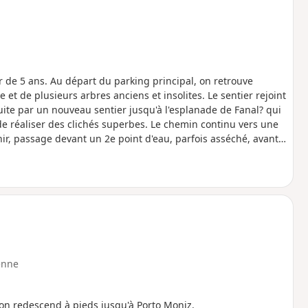
r de 5 ans. Au départ du parking principal, on retrouve
et de plusieurs arbres anciens et insolites. Le sentier rejoint
uite par un nouveau sentier jusqu'à l'esplanade de Fanal? qui
 réaliser des clichés superbes. Le chemin continu vers une
nir, passage devant un 2e point d'eau, parfois asséché, avant
t présente car la randonnée est au milieu des nuages, mais cela
enne
 on redescend à pieds jusqu'à Porto Moniz.