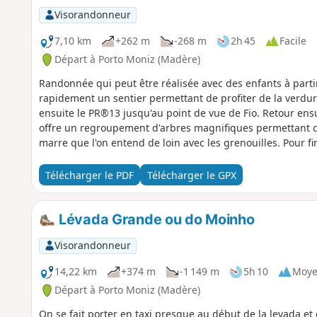
Visorandonneur
7,10 km
+262 m
-268 m
2h 45
Facile
Départ à Porto Moniz (Madère)
Randonnée qui peut être réalisée avec des enfants à parti
rapidement un sentier permettant de profiter de la verdure 
ensuite le PR®13 jusqu'au point de vue de Fio. Retour ens
offre un regroupement d'arbres magnifiques permettant de
marre que l'on entend de loin avec les grenouilles. Pour fi
de retrouver la voiture. Aucune difficultés. L'humidité es
reste raisonnable.
Télécharger le PDF
Télécharger le GPX
Lévada Grande ou do Moinho
Visorandonneur
14,22 km
+374 m
-1 149 m
5h 10
Moy
Départ à Porto Moniz (Madère)
On se fait porter en taxi presque au début de la levada et