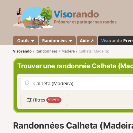
V
i
s
o
r
a
Outils
Randonnées
Aide ↗
Viso
rando
Pre
n
Visorando
Randonnées
Madère
Calheta (Madeira)
d
o
Trouver une randonnée Calheta (Mad
Filtres
NOUVEAU
Randonnées Calheta (Madeir