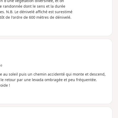
n d'une végétation diversifiée, et on
e randonnée dont le sens et la durée
es. N.B. Le dénivelé affiché est surestimé
ôt de l'ordre de 600 mètres de dénivelé.
e
te au soleil puis un chemin accidenté qui monte et descend,
 le retour par une levada ombragée et peu fréquentée.
oide !