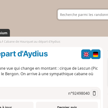
mium
s
Cabane de Hourquet au départ d'Aydius
part d'Aydius
ne vue qui change en montant : cirque de Lescun (Pic
r, le Bergon. On arrive à une sympathique cabane où
n°
92498040
e à jour
Dernier avis