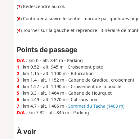
(
7
) Redescendre au col.
(
6
) Continuer à suivre le sentier marqué par quelques piqu
(
4
) Tourner sur la gauche et reprendre l'itinéraire de mon
Points de passage
D/A
: km 0 - alt. 844 m - Parking
1
: km 0.52 - alt. 945 m - Croisement piste
2
: km 1.15 - alt. 1 100 m - Bifurcation
3
: km 1.4 - alt. 1 152 m - Cabane de Gradiou, croisement
4
: km 1.57 - alt. 1 190 m - Croisement de la boucle
5
: km 3.3 - alt. 1 464 m - Cabane de Hourquet
6
: km 4.49 - alt. 1 370 m - Col sans nom
7
: km 4.7 - alt. 1 406 m -
Sommet du Tacha (1408 m)
D/A
: km 7.32 - alt. 845 m - Parking
À voir