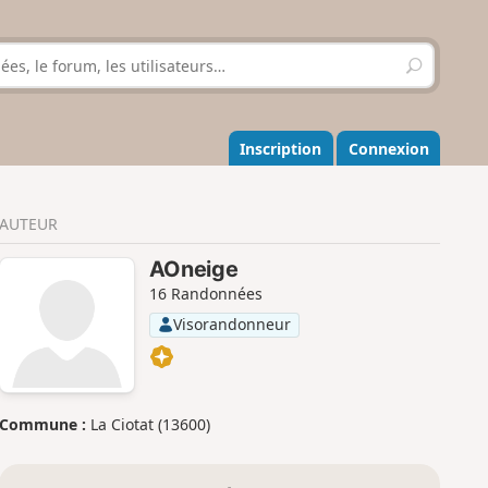
R
e
c
h
e
Inscription
Connexion
r
c
h
AUTEUR
e
r
AOneige
16 Randonnées
Visorandonneur
Commune :
La Ciotat (13600)