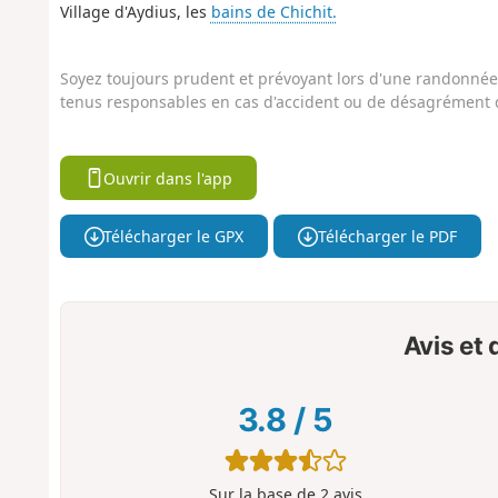
Village d'Aydius, les
bains de Chichit.
Soyez toujours prudent et prévoyant lors d'une randonnée. 
tenus responsables en cas d'accident ou de désagrément q
Ouvrir dans l'app
Télécharger le GPX
Télécharger le PDF
Avis et
3.8
/
5
Sur la base de
2
avis