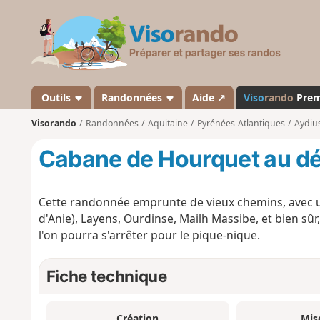
V
i
s
o
r
a
Outils
Randonnées
Aide ↗
Viso
rando
Pre
n
Visorando
Randonnées
Aquitaine
Pyrénées-Atlantiques
Aydiu
d
o
Cabane de Hourquet au dé
Cette randonnée emprunte de vieux chemins, avec u
d'Anie), Layens, Ourdinse, Mailh Massibe, et bien sû
l'on pourra s'arrêter pour le pique-nique.
Fiche technique
Création
Mis