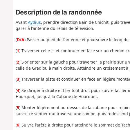
Description de la randonnée
Avant
Aydius
, prendre direction Bain de Chichit, puis trave
garer à l'antenne du relais de télévision.
(
D/A
) Passer au pied de l'antenne et poursuivre le long de
(
1
) Traverser celle-ci et continuer en face sur un chemin c
(
2
) S'orienter sur la gauche pour traverser la prairie sur 
celle de Gradiou à main droite. Atteindre un croisement à 
(
3
) Traverser la piste et continuer en face en légère montée
(
4
) Se diriger à droite et filer tout droit pour suivre faci
Hourquet, jusqu'à la Cabane de Hourquet.
(
5
) Monter légèrement au-dessus de la cabane pour rejoin
suivre ce sentier qui traverse une combe, puis redescend j
(
6
) Suivre l'arête à droite pour atteindre le sommet de Tac