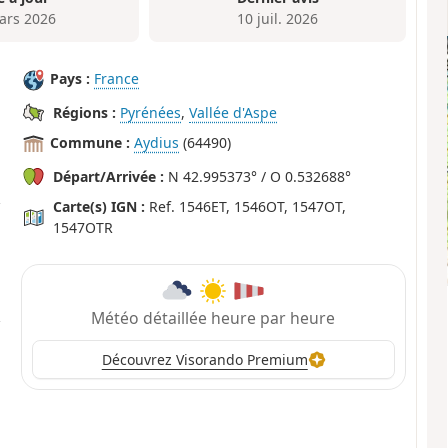
ars 2026
10 juil. 2026
Pays :
France
Régions :
Pyrénées
,
Vallée d'Aspe
Commune :
Aydius
(64490)
Départ/Arrivée :
N 42.995373° / O 0.532688°
Carte(s) IGN :
Ref. 1546ET, 1546OT, 1547OT,
1547OTR
Météo détaillée heure par heure
Découvrez Visorando Premium