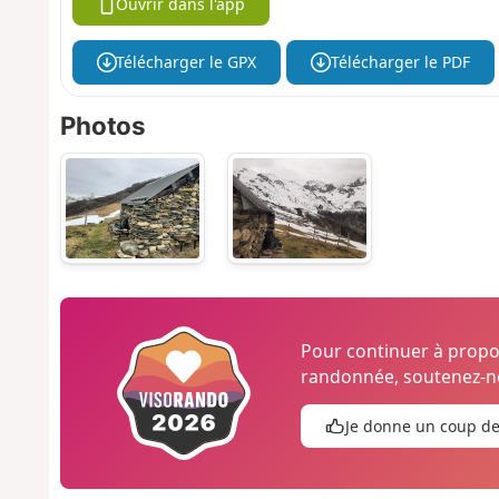
Ouvrir dans l'app
Télécharger le GPX
Télécharger le PDF
Photos
Pour continuer à prop
randonnée, soutenez-no
Je donne un coup d