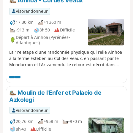
Ainhoa - Col des Veaux
pratiqués , nombreux en balcon avec de magnifiques
vues sur les montagnes et villages du Pays Basque.
Visorandonneur
17,30 km
+1 360 m
-913 m
8h 50
Difficile
Départ à Ainhoa (Pyrénées-
Atlantiques)
La 1re étape d'une randonnée physique qui relie Ainhoa
à la ferme Esteben au Col des Veaux, en passant par le
Mondarrain et l'Artzamendi. Le retour est décrit dans
une seconde étape. Outre les nombreux points de vue à
360° offerts par les différents sommets gravis durant
cette randonnée, vous pourrez également rencontrer de
nombreux rapaces, chevaux, brebis, et vaches, qui se
Moulin de l'Enfer et Palacio de
promènent en liberté.
Azkolegi
Visorandonneur
20,76 km
+958 m
-970 m
8h 40
Difficile