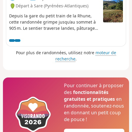
Départ à Sare (Pyrénées-Atlantiques)
Depuis la gare du petit train de la Rhune,
cette randonnée grimpe jusqu’au sommet à
905 m. Le sentier traverse landes, pâturages
et petits bois, offrant des vues progressives
sur la Côte Basque et les Pyrénées. En
chemin, pottoks et oiseaux de montagne
Pour plus de randonnées, utilisez notre
moteur de
ponctuent l’ascension. Au sommet, le
recherche
.
panorama à 360° dévoile l’océan d’un côté et
la chaîne pyrénéenne de l’autre,
récompensant l’effort par un spectacle
naturel grandiose.
Pour continuer à proposer
des
fonctionnalités
gratuites et pratiques
en
randonnée, soutenez-nous
en donnant un petit coup
de pouce !