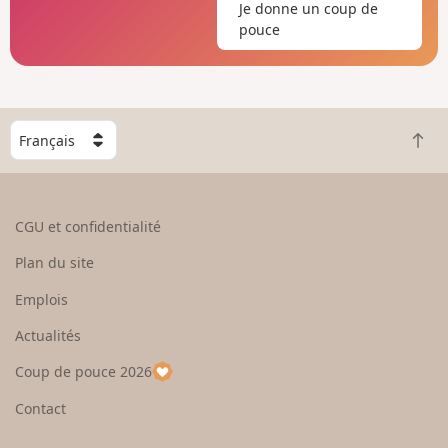
Je donne un coup de
pouce
C
R
h
e
o
t
i
o
s
CGU et confidentialité
u
i
r
s
Plan du site
e
s
n
e
Emplois
h
z
Actualités
a
u
u
n
Coup de pouce 2026
t
p
a
Contact
y
s