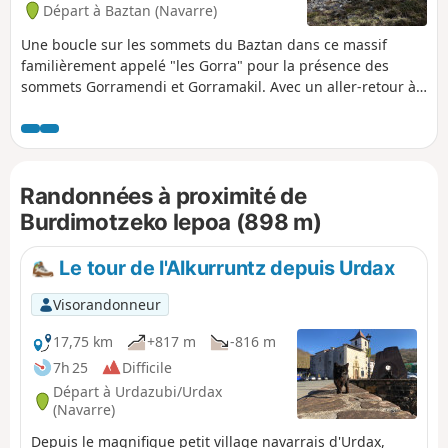
Départ à Baztan (Navarre)
Une boucle sur les sommets du Baztan dans ce massif
familièrement appelé "les Gorra" pour la présence des
sommets Gorramendi et Gorramakil. Avec un aller-retour à
l'Akomendi (aussi appelé Barda).
Randonnées à proximité de
Burdimotzeko lepoa (898 m)
Le tour de l'Alkurruntz depuis Urdax
Visorandonneur
17,75 km
+817 m
-816 m
7h 25
Difficile
Départ à Urdazubi/Urdax
(Navarre)
Depuis le magnifique petit village navarrais d'Urdax,