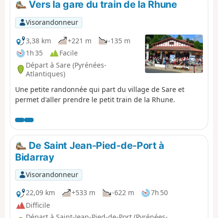
Vers la gare du train de la Rhune
Visorandonneur
3,38 km
+221 m
-135 m
1h 35
Facile
Départ à Sare (Pyrénées-
Atlantiques)
Une petite randonnée qui part du village de Sare et
permet d'aller prendre le petit train de la Rhune.
De Saint Jean-Pied-de-Port à
Bidarray
Visorandonneur
22,09 km
+533 m
-622 m
7h 50
Difficile
Départ à Saint-Jean-Pied-de-Port (Pyrénées-