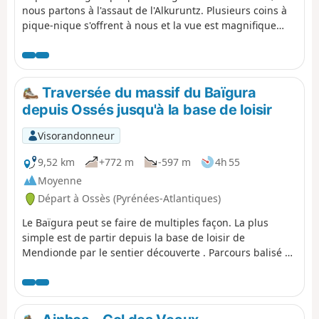
nous partons à l'assaut de l'Alkuruntz. Plusieurs coins à
pique-nique s'offrent à nous et la vue est magnifique
tant du côté français qu'espagnol.
Traversée du massif du Baïgura
depuis Ossés jusqu'à la base de loisir
Visorandonneur
9,52 km
+772 m
-597 m
4h 55
Moyenne
Départ à Ossès (Pyrénées-Atlantiques)
Le Baïgura peut se faire de multiples façon. La plus
simple est de partir depuis la base de loisir de
Mendionde par le sentier découverte . Parcours balisé et
panneau explicatif au départ. Je propose de faire la
traversée entièrement du massif du Sud au Nord en
partant d'Ossès. Pour cela, il faudra deux voitures. À
mon goût des chemins beaucoup plus variés très peu