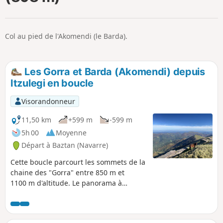
p
Col au pied de l'Akomendi (le Barda).
Les Gorra et Barda (Akomendi) depuis
Itzulegi en boucle
Visorandonneur
11,50 km
+599 m
-599 m
5h 00
Moyenne
Départ à Baztan (Navarre)
Cette boucle parcourt les sommets de la
chaine des "Gorra" entre 850 m et
1100 m d'altitude. Le panorama à
360°sur les crêtes est un florilège des
images du Pays Basque, avec la vallée
du Baztan (Alkurruntz, Autza), la chaine