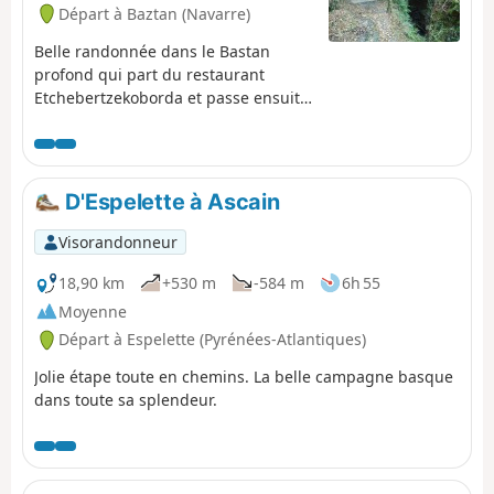
Départ à Baztan (Navarre)
Belle randonnée dans le Bastan
profond qui part du restaurant
Etchebertzekoborda et passe ensuite
au "Moulin de l'Enfer" bien rénové et
au Palacio de Azkolegi (au sommet du
domaine de Bertiz).
D'Espelette à Ascain
Visorandonneur
18,90 km
+530 m
-584 m
6h 55
Moyenne
Départ à Espelette (Pyrénées-Atlantiques)
Jolie étape toute en chemins. La belle campagne basque
dans toute sa splendeur.