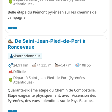
Atlantiques)
Belle étape du Piémont pyrénéen sur les chemins de
campagne.
De Saint-Jean-Pied-de-Port à
Roncevaux
Visorandonneur
24,91 km
+1 335 m
-547 m
10h 55
Difficile
Départ à Saint-Jean-Pied-de-Port (Pyrénées-
Atlantiques)
Quarante-sixième étape du Chemin de Compostelle.
Étape exigeante physiquement, avec l'Ascension des
Pyrénées, des vues splendides sur le Pays Basque
alentours si le temps le permet, troupeaux en libertés,
sensations aériennes, et excitation de passer en