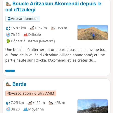
de l'Iparla, les collines verdoyantes du
Boucle Aritzakun Akomendi depuis le
Gorospil, le Mondarrain, et la vallée de
col d'Itzulegi
Sare avec... la Rhune. Le sentier du
retour par l'Ouest traverse une belle
Visorandonneur
forêt de chênes et de pins et plusieurs
petits torrents très bucoliques.
15,87 km
+957 m
-958 m
7h 15
Difficile
Départ à Baztan (Navarre)
Une boucle où alterneront une partie basse et sauvage tout
au fond de la vallée d'Aritzakun (village abandonné) et une
partie haute sur l'Okoka, l'Akomendi et les crêtes du
Goramakil. Le chemin rejoint ensuite le départ au col
d'Itzulegi
Barda
Association / Club / AMM
7,25 km
+452 m
-458 m
3h 20
Moyenne